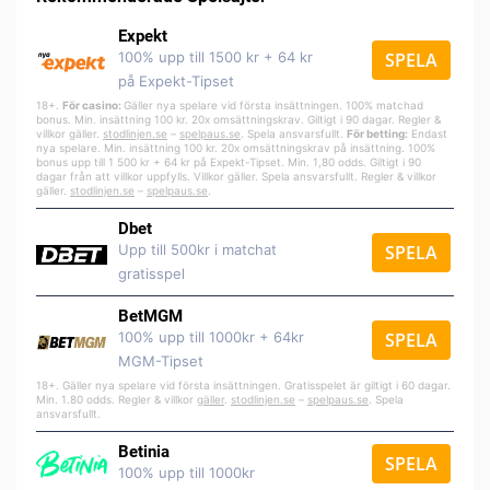
Expekt
100% upp till 1500 kr + 64 kr
SPELA
på Expekt-Tipset
18+.
För casino:
Gäller nya spelare vid första insättningen. 100% matchad
bonus. Min. insättning 100 kr. 20x omsättningskrav. Giltigt i 90 dagar. Regler &
villkor gäller.
stodlinjen.se
–
spelpa
us.se
. Spela ansvarsfullt.
För betting:
Endast
nya spelare. Min. insättning 100 kr. 20x omsättningskrav på insättning. 100%
bonus upp till 1 500 kr + 64 kr på Expekt-Tipset. Min. 1,80 odds. Giltigt i 90
dagar från att villkor uppfylls. Villkor gäller. Spela ansvarsfullt. Regler & villkor
gäller.
stodlinjen.se
–
spelpaus.se
.
Dbet
Upp till 500kr i matchat
SPELA
gratisspel
BetMGM
100% upp till 1000kr + 64kr
SPELA
MGM-Tipset
18+. Gäller nya spelare vid första insättningen. Gratisspelet är giltigt i 60 dagar.
Min. 1.80 odds. Regler & villkor
gäller
.
stodlinjen.se
–
spelpaus.se
. Spela
ansvarsfullt.
Betinia
SPELA
100% upp till 1000kr