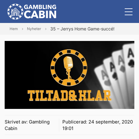
35 – Jerrys Home Game-succé!
Hem
Nyheter
Skrivet av:
Gambling
Publicerad:
24 september, 2020
Cabin
19:01