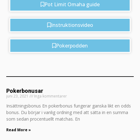
Pot Limit Omaha guide
Instruktionsvideo
Pokerpodden
Pokerbonusar
juni 23, 2021
Inga kommentarer
Insättningsbonus En pokerbonus fungerar ganska likt en odds
bonus. Du börjar i vanlig ordning med att sätta in en summa
som sedan procentuellt matchas. En
Read More »