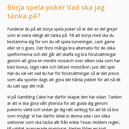
Börja spela poker Vad ska jag
tänka på?
Funderar du på att börja spela poker så är det en del grejer
som är extra viktigt att tänka på. Till att börja med ska du
bestämma dig för om du vill spela turneringar, cash game
eller sit n goes. Det finns många bra alternativ för de olika
spelformerna och det går att skaffa sig bra förutsättningar
genom att göra en mindre research över vilken sida som har
bäst bonus, lägst rake och lättast motstånd i just ditt spel.
När du väl vet vad du har för förutsättningar så är det precis
som alla sporter dags att göra det hårda jobbet för att nå dit
du satt upp ditt mål.
Vi på Gambling Cabin har därför skapat den här sidan. Tanken
är att vi ska göra vårt yttersta för att guida dig genom
pokerns värld och sedan ge dig rätt verktyg för att bli så bra
som möjligt. Vi har därför delat in denna sida i sex olika
sektioner som ska täcka allt från enkla Texas Holdem regler,
till väldigt avancerade manövrar. Nedan följer en kort