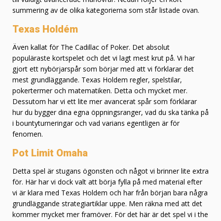
summering av de olika kategorierna som står listade ovan.
Texas Holdém
Även kallat för The Cadillac of Poker. Det absolut
populäraste kortspelet och det vi lagt mest krut på. Vi har
gjort ett nybörjarspår som börjar med att vi förklarar det
mest grundläggande. Texas Holdem regler, spelstilar,
pokertermer och matematiken. Detta och mycket mer.
Dessutom har vi ett lite mer avancerat spår som förklarar
hur du bygger dina egna öppningsranger, vad du ska tänka på
i bountyturneringar och vad varians egentligen är för
fenomen.
Pot Limit Omaha
Detta spel är stugans ögonsten och något vi brinner lite extra
för. Här har vi dock valt att börja fylla på med material efter
vi är klara med Texas Holdem och har från början bara några
grundläggande strategiartiklar uppe. Men räkna med att det
kommer mycket mer framöver. För det här är det spel vi i the