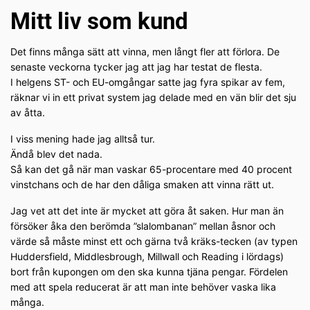
Mitt liv som kund
Det finns många sätt att vinna, men långt fler att förlora. De
senaste veckorna tycker jag att jag har testat de flesta.
I helgens ST- och EU-omgångar satte jag fyra spikar av fem,
räknar vi in ett privat system jag delade med en vän blir det sju
av åtta.
I viss mening hade jag alltså tur.
Ändå blev det nada.
Så kan det gå när man vaskar 65-procentare med 40 procent
vinstchans och de har den dåliga smaken att vinna rätt ut.
Jag vet att det inte är mycket att göra åt saken. Hur man än
försöker åka den berömda ”slalombanan” mellan åsnor och
värde så måste minst ett och gärna två kräks-tecken (av typen
Huddersfield, Middlesbrough, Millwall och Reading i lördags)
bort från kupongen om den ska kunna tjäna pengar. Fördelen
med att spela reducerat är att man inte behöver vaska lika
många.