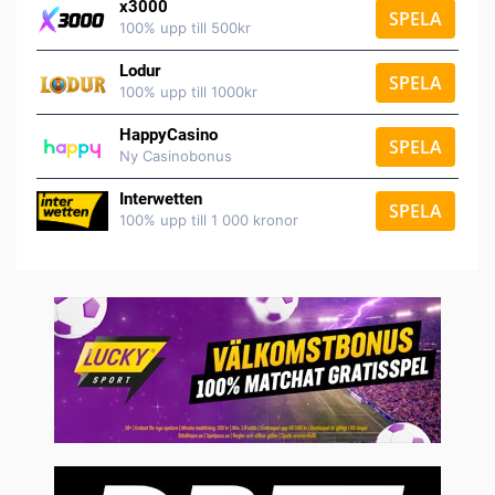
x3000
SPELA
100% upp till 500kr
Lodur
SPELA
100% upp till 1000kr
HappyCasino
SPELA
Ny Casinobonus
Interwetten
SPELA
100% upp till 1 000 kronor