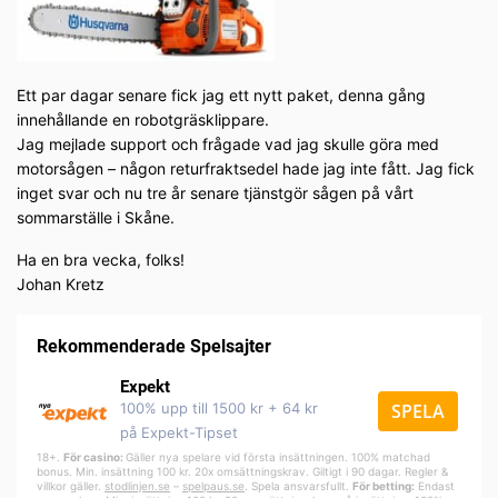
Ett par dagar senare fick jag ett nytt paket, denna gång
innehållande en robotgräsklippare.
Jag mejlade support och frågade vad jag skulle göra med
motorsågen – någon returfraktsedel hade jag inte fått. Jag fick
inget svar och nu tre år senare tjänstgör sågen på vårt
sommarställe i Skåne.
Ha en bra vecka, folks!
Johan Kretz
Rekommenderade Spelsajter
Expekt
100% upp till 1500 kr + 64 kr
SPELA
på Expekt-Tipset
18+.
För casino:
Gäller nya spelare vid första insättningen. 100% matchad
bonus. Min. insättning 100 kr. 20x omsättningskrav. Giltigt i 90 dagar. Regler &
villkor gäller.
stodlinjen.se
–
spelpa
us.se
. Spela ansvarsfullt.
För betting:
Endast