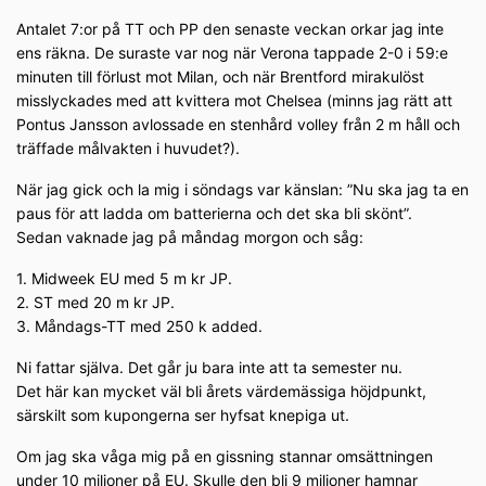
Antalet 7:or på TT och PP den senaste veckan orkar jag inte
ens räkna. De suraste var nog när Verona tappade 2-0 i 59:e
minuten till förlust mot Milan, och när Brentford mirakulöst
misslyckades med att kvittera mot Chelsea (minns jag rätt att
Pontus Jansson avlossade en stenhård volley från 2 m håll och
träffade målvakten i huvudet?).
När jag gick och la mig i söndags var känslan: ”Nu ska jag ta en
paus för att ladda om batterierna och det ska bli skönt”.
Sedan vaknade jag på måndag morgon och såg:
1. Midweek EU med 5 m kr JP.
2. ST med 20 m kr JP.
3. Måndags-TT med 250 k added.
Ni fattar själva. Det går ju bara inte att ta semester nu.
Det här kan mycket väl bli årets värdemässiga höjdpunkt,
särskilt som kupongerna ser hyfsat knepiga ut.
Om jag ska våga mig på en gissning stannar omsättningen
under 10 miljoner på EU. Skulle den bli 9 miljoner hamnar