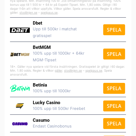
nya spelare. Min. insättning 100 kr. 20x omsättningskrav på insättning. 100%
bonus upp till 1 500 kr + 64 kr på Expekt-Tipset. Min. 1,80 odds. Giltigt i 90
dagar från att villkor uppfylls. Villkor gäller. Spela ansvarsfullt. Regler & villkor
gäller.
stodlinjen.se
–
spelpaus.se
.
Dbet
Upp till 500kr i matchat
SPELA
gratisspel
BetMGM
100% upp till 1000kr + 64kr
SPELA
MGM-Tipset
18+. Gäller nya spelare vid första insättningen. Gratisspelet är giltigt i 60 dagar.
Min. 1.80 odds. Regler & villkor
gäller
.
stodlinjen.se
–
spelpaus.se
. Spela
ansvarsfullt.
Betinia
SPELA
100% upp till 1000kr
Lucky Casino
SPELA
100% upp till 500kr Freebet
Casumo
SPELA
Endast Casinobonus