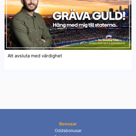
Att avsluta med värdighet
Bonusar
Oddsbonusar