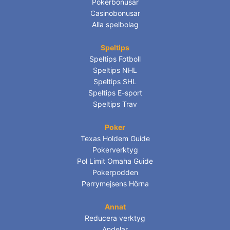
Pokerbonusar
Casinobonusar
Alla spelbolag
Speltips
Speltips Fotboll
Speltips NHL
Speltips SHL
Speltips E-sport
Speltips Trav
Poker
Texas Holdem Guide
Pokerverktyg
Pol Limit Omaha Guide
Pokerpodden
Perrymejsens Hörna
Annat
Reducera verktyg
Andelar