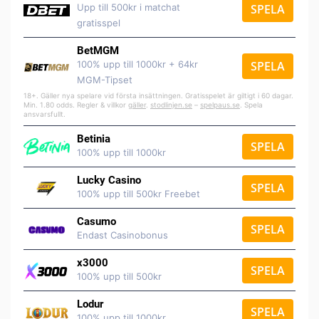
Upp till 500kr i matchat
SPELA
gratisspel
BetMGM
100% upp till 1000kr + 64kr
SPELA
MGM-Tipset
18+. Gäller nya spelare vid första insättningen. Gratisspelet är giltigt i 60 dagar.
Min. 1.80 odds. Regler & villkor
gäller
.
stodlinjen.se
–
spelpaus.se
. Spela
ansvarsfullt.
Betinia
SPELA
100% upp till 1000kr
Lucky Casino
SPELA
100% upp till 500kr Freebet
Casumo
SPELA
Endast Casinobonus
x3000
SPELA
100% upp till 500kr
Lodur
SPELA
100% upp till 1000kr