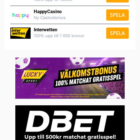
HappyCasino
SPELA
Ny Casinobonus
Interwetten
SPELA
100% upp till 1 000 kronor