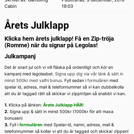
Cabin
19:03
Årets Julklapp
Klicka hem årets julklapp! Få en Zip-tröja
(Romme) när du signar på Legolas!
Julkampanj
Det är snart jul och vi vill fläska på ordentligt och kör en
kampanj med legolasbet.
Signa upp dig via vår länk & sätt in
minst 500kr med valfri bonus
. Fyll sedan i
formulären
med
spelar id, adress, mail & telefonnummer så vi kan dubbelkolla
att du är taggad rätt så skickar vi zipptröjan så snabbt vi kan.
1.
Klicka på länken:
Årets Julklapp HÄR!
2.
Signa upp & sätt in minst 500kr (1000kr för att maxa
bonusen)
3.
Fyll i
formulären
med Spelar-id, namn, adress, mail &
telefonnummer så kollar vi att du är taggad och skickar zippen!