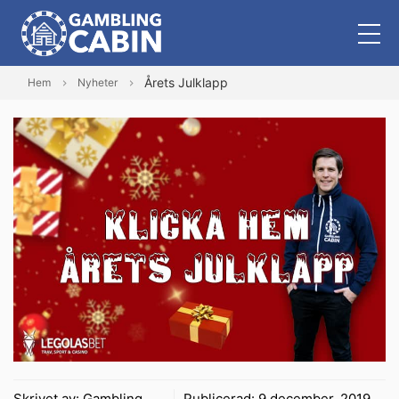
Årets Julklapp
Hem
Nyheter
Skrivet av:
Gambling
Publicerad:
9 december, 2019