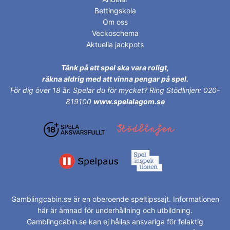
Bettingskola
Om oss
Veckoschema
Aktuella jackpots
Tänk på att spel ska vara roligt,
räkna aldrig med att vinna pengar på spel.
För dig över 18 år.
Spelar du för mycket? Ring Stödlinjen: 020-
819100
www.spelalagom.se
Gamblingcabin.se är en oberoende speltipssajt. Informationen
här är ämnad för underhållning och utbildning.
Gamblingcabin.se kan ej hållas ansvariga för felaktig