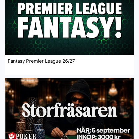
Fantasy Premier League 26/27