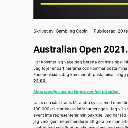
Skrivet av:
Gambling Cabin
Publicerad:
20 fe
Australian Open 2021
Här kommer jag varje dag berätta om mina spel in
Jag följer enbart herrarna och kommer posta mina
Facebooksida. Jag kommer att posta mina inlägg g
22.00.
Mina speltips ser du längre ner här på sidan
.
Units och sånt trams får andra syssla med men för 
100.000kr i startkassa inför turneringen. Jag vill v
event inte representerar min bakrulle. Jag har råd
jag verkligen rekommenderar att göra om man arbe
snabbt vad som är ett mediumspel och vad som är 