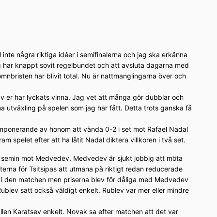
nte några riktiga idéer i semifinalerna och jag ska erkänna
Jag har knappt sovit regelbundet och att avsluta dagarna med
sömnbristen har blivit total. Nu är nattmanglingarna över och
av er har lyckats vinna. Jag vet att många gör dubblar och
ma utväxling på spelen som jag har fått. Detta trots ganska få
digt imponerande av honom att vända 0-2 i set mot Rafael Nadal
am spelet efter att ha låtit Nadal diktera villkoren i två set.
för semin mot Medvedev. Medvedev är sjukt jobbig att möta
erna för Tsitsipas att utmana på riktigt redan reducerade
 i den matchen men priserna blev för dåliga med Medvedev
 Rublev satt också väldigt enkelt. Rublev var mer eller mindre
llen Karatsev enkelt. Novak sa efter matchen att det var