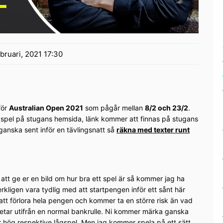
bruari, 2021 17:30
.
för
Australian Open 2021
som pågår mellan
8/2 och 23/2
.
 spel på stugans hemsida, länk kommer att finnas på stugans
anska sent inför en tävlingsnatt så
räkna med texter runt
att ge er en bild om hur bra ett spel är så kommer jag ha
erkligen vara tydlig med att startpengen inför ett sånt här
 att förlora hela pengen och kommer ta en större risk än vad
tar utifrån en normal bankrulle. Ni kommer märka ganska
hög respektive lågspel. Men jag kommer spela på ett sätt