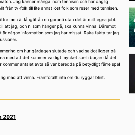
re match. Jag känner många inom tennisen och har daglig
t från tv-folk till lite annat löst folk som reser med tennisen.
ättre men är långtifrån en garanti utan det är mitt egna jobb
ill att jag, och ni som hänger på, ska kunna vinna. Däremot
 är någon information som jag har missat. Raka fakta tar jag
kussioner.
mmering om hur gårdagen slutade och vad saldot ligger på
 Räkna med att det kommer väldigt mycket spel i början då det
 kommer antalet avta så var beredda på betydligt färre spel
ig med att vinna. Framförallt inte om du ryggar blint.
n 2021