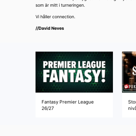
som är mitt i turneringen.
Vi håller connection.
//David Neves
Fantasy Premier League
Sto
26/27
niv