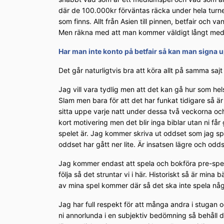
där de 100.000kr förväntas räcka under hela turn
som finns. Allt från Asien till pinnen, betfair och
Men räkna med att man kommer väldigt långt med 
Har man inte konto på betfair så kan man signa u
Det går naturligtvis bra att köra allt på samma saj
Jag vill vara tydlig men att det kan gå hur som hel
Slam men bara för att det har funkat tidigare så ä
sitta uppe varje natt under dessa två veckorna och
kort motivering men det blir inga biblar utan ni få
spelet är. Jag kommer skriva ut oddset som jag spel
oddset har gått ner lite. Är insatsen lägre och oddse
Jag kommer endast att spela och bokföra pre-spel. 
följa så det struntar vi i här. Historiskt så är min
av mina spel kommer där så det ska inte spela någo
Jag har full respekt för att många andra i stugan o
ni annorlunda i en subjektiv bedömning så behåll det