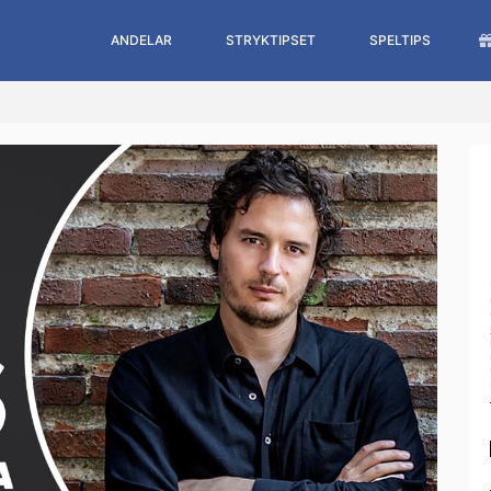
ANDELAR
STRYKTIPSET
SPELTIPS