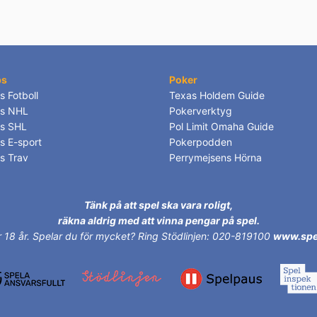
ps
Poker
s Fotboll
Texas Holdem Guide
ps NHL
Pokerverktyg
ps SHL
Pol Limit Omaha Guide
s E-sport
Pokerpodden
ps Trav
Perrymejsens Hörna
Tänk på att spel ska vara roligt,
räkna aldrig med att vinna pengar på spel.
r 18 år.
Spelar du för mycket? Ring Stödlinjen: 020-819100
www.spe