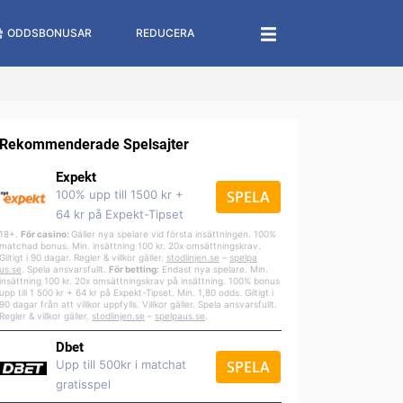
ODDSBONUSAR
REDUCERA
Rekommenderade Spelsajter
Expekt
100% upp till 1500 kr +
SPELA
64 kr på Expekt-Tipset
18+.
För casino:
Gäller nya spelare vid första insättningen. 100%
matchad bonus. Min. insättning 100 kr. 20x omsättningskrav.
Giltigt i 90 dagar. Regler & villkor gäller.
stodlinjen.se
–
spelpa
us.se
. Spela ansvarsfullt.
För betting:
Endast nya spelare. Min.
insättning 100 kr. 20x omsättningskrav på insättning. 100% bonus
upp till 1 500 kr + 64 kr på Expekt-Tipset. Min. 1,80 odds. Giltigt i
90 dagar från att villkor uppfylls. Villkor gäller. Spela ansvarsfullt.
Regler & villkor gäller.
stodlinjen.se
–
spelpaus.se
.
Dbet
Upp till 500kr i matchat
SPELA
gratisspel