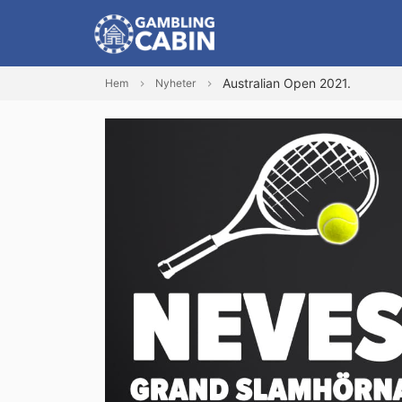
Australian Open 2021.
Hem
Nyheter