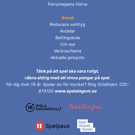
Perrymejsens Hörna
Annat
Reducera verktyg
Andelar
Bettingskola
Om oss
Veckoschema
Aktuella jackpots
Tänk på att spel ska vara roligt,
räkna aldrig med att vinna pengar på spel.
För dig över 18 år.
Spelar du för mycket? Ring Stödlinjen: 020-
819100
www.spelalagom.se