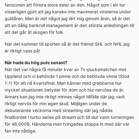
farozonen att förlora stora delar av den. Något som i sin tur
visserligen gjort att jag kanske inte maximerat vinsterna under
guldåren. Men är det något jag lärt mig genom åren, så är det
att en dålig bankroll management är den största anledningen till
att det går åt skogen för folk.
När det kommer till sporten så är det främst SHL och NHL jag
är riktigt vass på!
När hade du hög puls senast?
När det var några få minuter kvar av Tv-pucksmatchen mot
Uppland och vi behövde 1 pinne och de behövde vinna (Stod
1-1) för att nå kvartsfinal. Man känner med grabbarna hur
mycket situationen betyder för dom och hur nervösa de är.
Annars kan jag inte riktigt minnas något tillfälle där jag varit
riktigt nervös för min egen skull. Möjligen under de
debuterande veckorna med streaming där jag nådde
finalbordet i turbo series på stream och till slut vann turneringen
för 46,000$. Händerna man tvingades stoppa in med där var
fan inte nådiga.