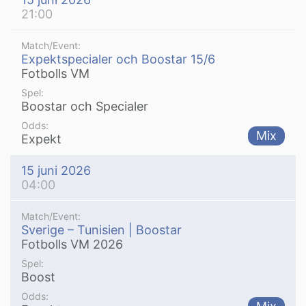
21:00
Expektspecialer och Boostar 15/6
Fotbolls VM
Boostar och Specialer
Mix
Expekt
15 juni 2026
04:00
Sverige – Tunisien | Boostar
Fotbolls VM 2026
Boost