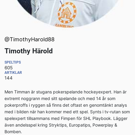
@TimothyHarold88
Timothy Härold
SPELTIPS
605
ARTIKLAR
144
Men Timman är stugans pokerspelande hockeyexpert. Han är
extremt noggrann med sitt spelande och med 14 år som
pokerproffs i ryggen så finns det oftast en genomtänkt analys
med i bilden när han kommer med ett spel. Synts i tv-rutan som
spelexpert tillsammans med Fimpen för SHL Playbook. Lägger
även andelsspel kring Stryktips, Europatips, Powerplay &
Bomben.