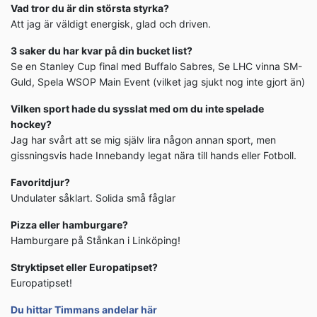
Vad tror du är din största styrka?
Att jag är väldigt energisk, glad och driven.
3 saker du har kvar på din bucket list?
Se en Stanley Cup final med Buffalo Sabres, Se LHC vinna SM-
Guld, Spela WSOP Main Event (vilket jag sjukt nog inte gjort än)
Vilken sport hade du sysslat med om du inte spelade
hockey?
Jag har svårt att se mig själv lira någon annan sport, men
gissningsvis hade Innebandy legat nära till hands eller Fotboll.
Favoritdjur?
Undulater såklart. Solida små fåglar
Pizza eller hamburgare?
Hamburgare på Stånkan i Linköping!
Stryktipset eller Europatipset?
Europatipset!
Du hittar Timmans andelar här