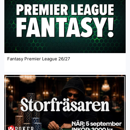
Fantasy Premier League 26/27