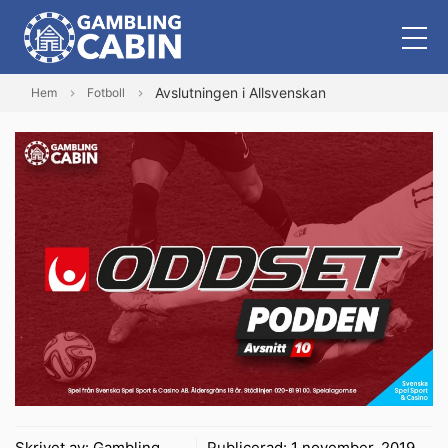
Avslutningen i Allsvenskan
Hem
Fotboll
Skrivet av:
Gambling
Publicerad:
1 november, 2019