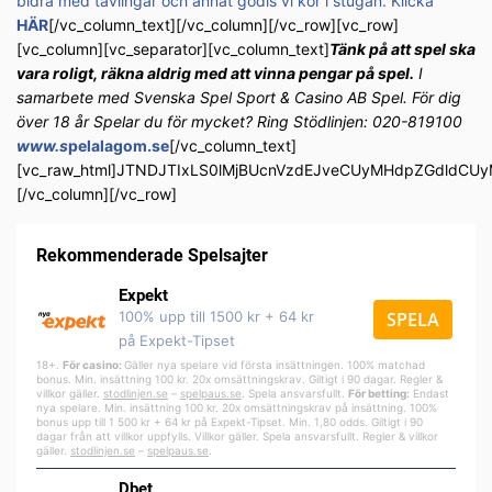
bidra med tävlingar och annat godis vi kör i stugan. Klicka
HÄR
[/vc_column_text][/vc_column][/vc_row][vc_row]
[vc_column][vc_separator][vc_column_text]
Tänk på att spel ska
vara roligt, räkna aldrig med att vinna pengar på spel.
I
samarbete med Svenska Spel Sport & Casino AB Spel. För dig
över 18 år Spelar du för mycket? Ring Stödlinjen: 020-819100
www.s
pelalagom.se
[/vc_column_text]
[vc_raw_html]JTNDJTIxLS0lMjBUcnVzdEJveCUyMHdpZGdldC
[/vc_column][/vc_row]
Rekommenderade Spelsajter
Expekt
100% upp till 1500 kr + 64 kr
SPELA
på Expekt-Tipset
18+.
För casino:
Gäller nya spelare vid första insättningen. 100% matchad
bonus. Min. insättning 100 kr. 20x omsättningskrav. Giltigt i 90 dagar. Regler &
villkor gäller.
stodlinjen.se
–
spelpa
us.se
. Spela ansvarsfullt.
För betting:
Endast
nya spelare. Min. insättning 100 kr. 20x omsättningskrav på insättning. 100%
bonus upp till 1 500 kr + 64 kr på Expekt-Tipset. Min. 1,80 odds. Giltigt i 90
dagar från att villkor uppfylls. Villkor gäller. Spela ansvarsfullt. Regler & villkor
gäller.
stodlinjen.se
–
spelpaus.se
.
Dbet