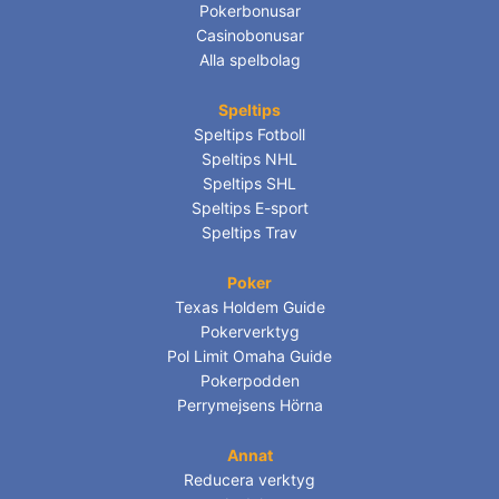
Pokerbonusar
Casinobonusar
Alla spelbolag
Speltips
Speltips Fotboll
Speltips NHL
Speltips SHL
Speltips E-sport
Speltips Trav
Poker
Texas Holdem Guide
Pokerverktyg
Pol Limit Omaha Guide
Pokerpodden
Perrymejsens Hörna
Annat
Reducera verktyg