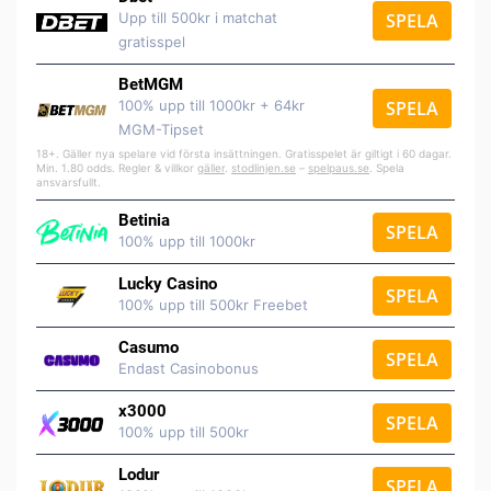
Upp till 500kr i matchat
SPELA
gratisspel
BetMGM
100% upp till 1000kr + 64kr
SPELA
MGM-Tipset
18+. Gäller nya spelare vid första insättningen. Gratisspelet är giltigt i 60 dagar.
Min. 1.80 odds. Regler & villkor
gäller
.
stodlinjen.se
–
spelpaus.se
. Spela
ansvarsfullt.
Betinia
SPELA
100% upp till 1000kr
Lucky Casino
SPELA
100% upp till 500kr Freebet
Casumo
SPELA
Endast Casinobonus
x3000
SPELA
100% upp till 500kr
Lodur
SPELA