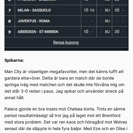
Spikarna:
Man City är visserligen megafavoriter, men det känns tufft att
gardera etta+över. Detta är bara en match där de borde
springa iväg med matchen och det skulle inte förvåna mig om
det står 3-0 redan i paus. Jag spikar och använder streck på
annat håll.
Palace gjorde en bra insats mot Chelsea borta. Trots en sämre
period resultatmässigt så tror jag på laget mot ett Brentford
med stora problem. Det var ren kaos och hönsgård mot Wolves
senast där de släppte in hela fyra baljor. Med Eze och en Olise i