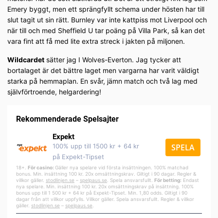
Emery byggt, men ett sprängfyllt schema under hösten har till
slut tagit ut sin rätt. Burnley var inte kattpiss mot Liverpool och
när till och med Sheffield U tar poäng på Villa Park, så kan det
vara fint att få med lite extra streck i jakten på miljonen.
Wildcardet
sätter jag I Wolves-Everton. Jag tycker att
bortalaget är det bättre laget men vargarna har varit väldigt
starka på hemmaplan. En svår, jämn match och två lag med
självförtroende, helgardering!
Rekommenderade Spelsajter
Expekt
100% upp till 1500 kr + 64 kr
SPELA
på Expekt-Tipset
18+.
För casino:
Gäller nya spelare vid första insättningen. 100% matchad
bonus. Min. insättning 100 kr. 20x omsättningskrav. Giltigt i 90 dagar. Regler &
villkor gäller.
stodlinjen.se
–
spelpa
us.se
. Spela ansvarsfullt.
För betting:
Endast
nya spelare. Min. insättning 100 kr. 20x omsättningskrav på insättning. 100%
bonus upp till 1 500 kr + 64 kr på Expekt-Tipset. Min. 1,80 odds. Giltigt i 90
dagar från att villkor uppfylls. Villkor gäller. Spela ansvarsfullt. Regler & villkor
gäller.
stodlinjen.se
–
spelpaus.se
.