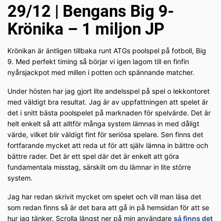
29/12 | Bengans Big 9-
Krönika – 1 miljon JP
Krönikan är äntligen tillbaka runt ATGs poolspel på fotboll, Big
9. Med perfekt timing så börjar vi igen lagom till en finfin
nyårsjackpot med millen i potten och spännande matcher.
Under hösten har jag gjort lite andelsspel på spel o lekkontoret
med väldigt bra resultat. Jag är av uppfattningen att spelet är
det i snitt bästa poolspelet på marknaden för spelvärde. Det är
helt enkelt så att alltför många system lämnas in med dåligt
värde, vilket blir väldigt fint för seriösa spelare. Sen finns det
fortfarande mycket att reda ut för att själv lämna in bättre och
bättre rader. Det är ett spel där det är enkelt att göra
fundamentala misstag, särskilt om du lämnar in lite större
system.
Jag har redan skrivit mycket om spelet och vill man läsa det
som redan finns så är det bara att gå in på hemsidan för att se
hur jag tänker. Scrolla längst ner på min användare
så finns det