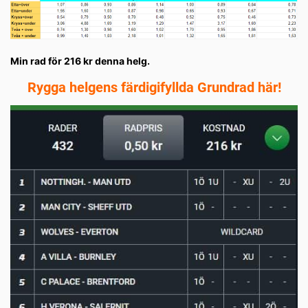
Min rad för 216 kr denna helg.
Rygga helgens färdigifyllda Grundrad här!