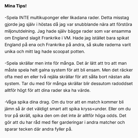
Mina Tips!
-Spela INTE multikuponger eller likadana rader. Detta misstag
gjorde jag själv i höstas då jag var snubblande nära att förstöra
miljonutdelning. Jag hade själv bägge rader som var ensamma
om England slagit Frankrike i VM. Hade jag istället bara spikat
England på ena och Frankrike på andra, så skulle raderna varit
unika och mitt lag hade scoopat potten.
-Spela skrällar men inte för många. Det är lätt att tro att man
måste spela helt galna system för att bli ensam. Men det räcker
ofta med en eller två rejäla skrällar för att sålla bort nästan alla
system. Tar du med för många skrällar blir dessutom radoddset
alltför högt för att dina rader ska ha värde.
-Våga spika dina drag. Om du tror att en match kommer bli
jämn så är det väldigt smart att spika kryss+under. Eller om du
tror på skräll, spika den om det inte är alltför höga odds. Det
gör att du har råd med fler garderingar i andra matcher och
sparar tecken där andra fyller på.