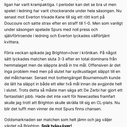
ligan har varit krampaktiga. I perioder kan det se bra ut men
spelet i ledning har varit chockerande under hela säsongen. Nu
senast mot Everton trixade Kane till sig ett rött kort på
Doucoure och satte strax efter en straff till 1-0. Men som vanligt
under säsongen spelade Spurs med noll press och
självförtroende i ledning och Everton lyckades välförtjänt
kvittera.
Förra veckan spikade jag Brighton+över i krönikan. På något
sätt lyckades matchen sluta 3-3 efter en total dominans från
hemmalaget men de släppte ändå in tre mål. Offensiven är det
inga problem med men på slutet har sydkustlaget släppt till en
del målchanser. Senast mot bottengänget Bournemouth kunde
de lätt ha släppt in både ett eller två mål innan de avgjorde helt
i slutet. Trots detta så måste man säga att De Zerbi har gjort ett
fantastiskt jobb. Hade det inte varit för Newcastles framfart
skulle jag trott att Brighton skulle skrälla till sig en CL-plats. Nu
blir det tufft men vinner de mot Spurs finns chansen.
Oddsmarknaden ser matchen som helt jämn och jag väljer
värdet på Brighton.
Spik tvåa+över!