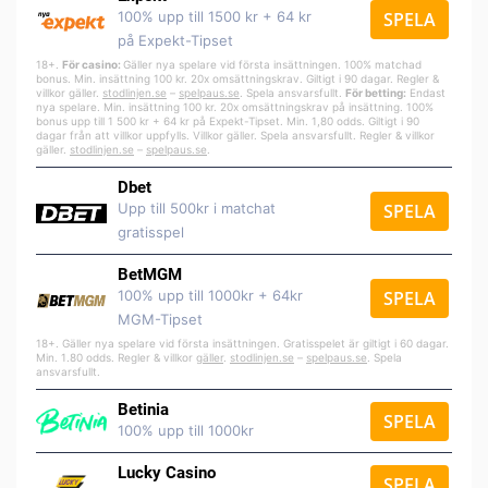
100% upp till 1500 kr + 64 kr
SPELA
på Expekt-Tipset
18+.
För casino:
Gäller nya spelare vid första insättningen. 100% matchad
bonus. Min. insättning 100 kr. 20x omsättningskrav. Giltigt i 90 dagar. Regler &
villkor gäller.
stodlinjen.se
–
spelpa
us.se
. Spela ansvarsfullt.
För betting:
Endast
nya spelare. Min. insättning 100 kr. 20x omsättningskrav på insättning. 100%
bonus upp till 1 500 kr + 64 kr på Expekt-Tipset. Min. 1,80 odds. Giltigt i 90
dagar från att villkor uppfylls. Villkor gäller. Spela ansvarsfullt. Regler & villkor
gäller.
stodlinjen.se
–
spelpaus.se
.
Dbet
Upp till 500kr i matchat
SPELA
gratisspel
BetMGM
100% upp till 1000kr + 64kr
SPELA
MGM-Tipset
18+. Gäller nya spelare vid första insättningen. Gratisspelet är giltigt i 60 dagar.
Min. 1.80 odds. Regler & villkor
gäller
.
stodlinjen.se
–
spelpaus.se
. Spela
ansvarsfullt.
Betinia
SPELA
100% upp till 1000kr
Lucky Casino
SPELA