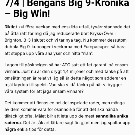
7/4 | Bengans Big 9-Krönika
– Big Win!
Riktigt kul förra veckan med enskilda utfall, tyvärr stannade det
på åtta rätt för mig då jag reducerade bort Kryss+Över i
Brighton. 3-3 i slutet och vi tar nya tag. Nu kommer dessutom
dubbla Big 9-kuponger i veckorna med Europacuper, så bara
att steppa upp våra analyser och hitta “nian”.
Lagom till påskhelgen så har ATG satt ett fet garanti på ensam
vinnare. Just nu är den drygt 1,4 miljoner och med tanke på att
omsättningen är relativt låg så är detta något som adderar en
rejäl krydda till spelet. Vad ska vi då tänka på när vi bygger
våra system för att jaga ensam vinnare?
Det kommer att finnas en hel del ospelade rader, men många
av dem kommer vara för osannolika för att det ska hända
tillräckligt ofta. Målet blir att leta upp de mest
sannolika unika
raderna
. Det är såklart lättare sagt än gjort men jag spaltar upp
några enkla tips för detta.