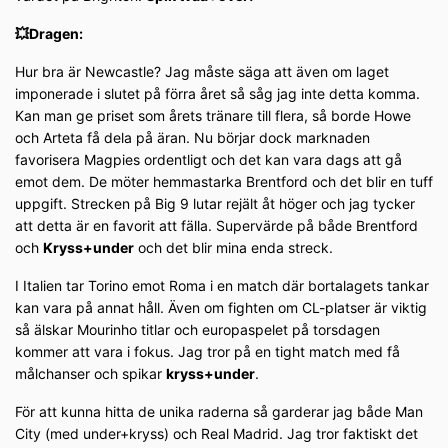
💥Dragen:
Hur bra är Newcastle? Jag måste säga att även om laget
imponerade i slutet på förra året så såg jag inte detta komma.
Kan man ge priset som årets tränare till flera, så borde Howe
och Arteta få dela på äran. Nu börjar dock marknaden
favorisera Magpies ordentligt och det kan vara dags att gå
emot dem. De möter hemmastarka Brentford och det blir en tuff
uppgift. Strecken på Big 9 lutar rejält åt höger och jag tycker
att detta är en favorit att fälla. Supervärde på både Brentford
och
Kryss+under
och det blir mina enda streck.
I Italien tar Torino emot Roma i en match där bortalagets tankar
kan vara på annat håll. Även om fighten om CL-platser är viktig
så älskar Mourinho titlar och europaspelet på torsdagen
kommer att vara i fokus. Jag tror på en tight match med få
målchanser och spikar
kryss+under
.
För att kunna hitta de unika raderna så garderar jag både Man
City (med under+kryss) och Real Madrid. Jag tror faktiskt det