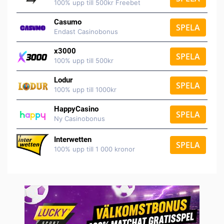
100% upp till 500kr Freebet
Casumo
SPELA
Endast Casinobonus
x3000
SPELA
100% upp till 500kr
Lodur
SPELA
100% upp till 1000kr
HappyCasino
SPELA
Ny Casinobonus
Interwetten
SPELA
100% upp till 1 000 kronor