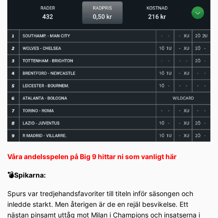
Våra andelsspelen på Big 9 hittar ni som vanligt här
💣Spikarna:
Spurs var tredjehandsfavoriter till titeln inför säsongen och
inledde starkt. Men återigen är de en rejäl besvikelse. Ett
nästan pinsamt uttåg mot Milan i Champions och insatserna i