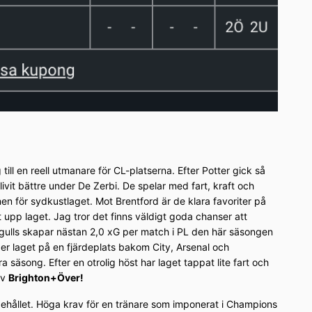
 till en reell utmanare för CL-platserna. Efter Potter gick så
ivit bättre under De Zerbi. De spelar med fart, kraft och
en för sydkustlaget. Mot Brentford är de klara favoriter på
 upp laget. Jag tror det finns väldigt goda chanser att
agulls skapar nästan 2,0 xG per match i PL den här säsongen
igger laget på en fjärdeplats bakom City, Arsenal och
ra säsong. Efter en otrolig höst har laget tappat lite fart och
av
Brighton+Över!
ållet. Höga krav för en tränare som imponerat i Champions