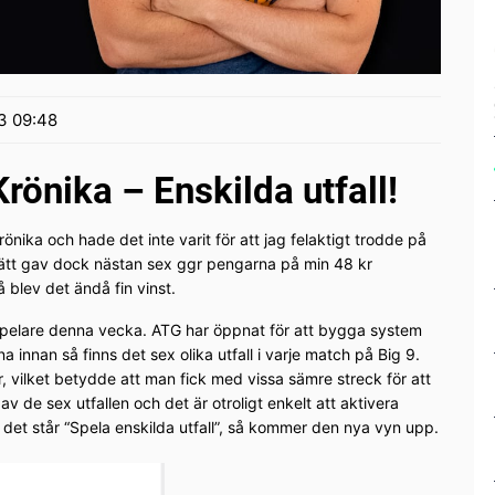
3 09:48
rönika – Enskilda utfall!
rönika och hade det inte varit för att jag felaktigt trodde på
u rätt gav dock nästan sex ggr pengarna på min 48 kr
blev det ändå fin vinst.
oolspelare denna vecka. ATG har öppnat för att bygga system
a innan så finns det sex olika utfall i varje match på Big 9.
 vilket betydde att man fick med vissa sämre streck för att
av de sex utfallen och det är otroligt enkelt att aktivera
det står “Spela enskilda utfall”, så kommer den nya vyn upp.