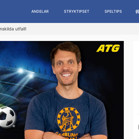
ANDELAR
STRYKTIPSET
SPELTIPS
skilda utfall!