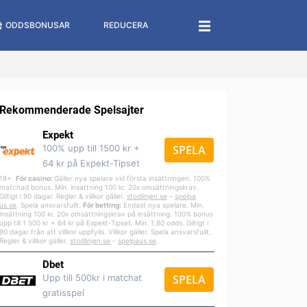
ODDSBONUSAR
REDUCERA
Rekommenderade Spelsajter
Expekt
100% upp till 1500 kr +
SPELA
64 kr på Expekt-Tipset
18+.
För casino:
Gäller nya spelare vid första insättningen. 100%
matchad bonus. Min. insättning 100 kr. 20x omsättningskrav.
Giltigt i 90 dagar. Regler & villkor gäller.
stodlinjen.se
–
spelpa
us.se
. Spela ansvarsfullt.
För betting:
Endast nya spelare. Min.
insättning 100 kr. 20x omsättningskrav på insättning. 100% bonus
upp till 1 500 kr + 64 kr på Expekt-Tipset. Min. 1,80 odds. Giltigt i
90 dagar från att villkor uppfylls. Villkor gäller. Spela ansvarsfullt.
Regler & villkor gäller.
stodlinjen.se
–
spelpaus.se
.
Dbet
Upp till 500kr i matchat
SPELA
gratisspel