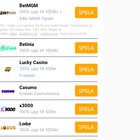
BetMGM
100% upp till 1000kr +
SPELA
64kr MGM-Tipset
18+. Gäller nya spelare vid första insättningen. Gratisspelet är
giltigt i 60 dagar. Min. 1.80 odds. Regler &
villkor
gäller
.
stodlinjen.se
–
spelpaus.se
. Spela ansvarsfullt.
Betinia
SPELA
100% upp till 1000kr
Lucky Casino
100% upp till 500kr
SPELA
Freebet
Casumo
SPELA
Endast Casinobonus
x3000
SPELA
100% upp till 500kr
Lodur
SPELA
100% upp till 1000kr