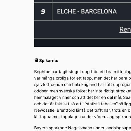
💣 Spikarna:
Brighton har tagit steget upp från ett bra mittenlag
var många oroliga för ett tapp, men det har bara bl
självförtroende och hela England har fått upp ögon
oddsen men svenska folket har inte riktigt streckat
hemmalaget vinner och att det blir en del mål. Se
och det är faktiskt så att i “statistiktabellen” så l
Newcastle. Brentford lär få det tufft här, trots en b
lär tappa mot topplagen under våren. Jag spikar 
Bayern sparkade Nagelsmann under landslagsuppeh