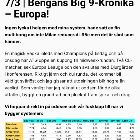
7/3 | Bengans Big 9-Krönika
– Europa!
Ingen lycka i helgen med mina system, hade satt en fin
multibong om inte Milan reducerat i 95e men det är sånt som
händer.
En magisk vecka inleds med Champions på tisdag och på
onsdag har ATG uppe en kupong till midweek-rundan. Två CL-
matcher, sex Europa Leauge och den avslutas med Djurgården
i konferensen. Riktigt jämn och kul runda, det kommer bli
väldigt svårlöst och jag gissar att utdelningen blir högre än
vanligt. Som vanligt har jag räknat ut oddsen för de olika
utfallen, byggt en grundrad och plockat fram spikar och drag.
Vi hoppar direkt in på oddsen och vår fusklapp till när vi
bygger systemen: