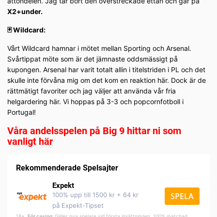
åttondelen. Jag tar bort den överstreckade ettan och går på
X2+under.
🃏 Wildcard:
Vårt Wildcard hamnar i mötet mellan Sporting och Arsenal.
Svårtippat möte som är det jämnaste oddsmässigt på
kupongen. Arsenal har varit totalt allin i titelstriden i PL och det
skulle inte förvåna mig om det kom en reaktion här. Dock är de
rättmätigt favoriter och jag väljer att använda vår fria
helgardering här. Vi hoppas på 3-3 och popcornfotboll i
Portugal!
Våra andelsspelen på Big 9 hittar ni som
vanligt här
Rekommenderade Spelsajter
Expekt
100% upp till 1500 kr + 64 kr
SPELA
på Expekt-Tipset
18+.
För casino:
Gäller nya spelare vid första insättningen. 100% matchad