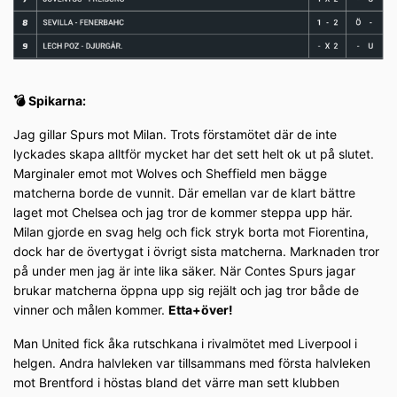
💣 Spikarna:
Jag gillar Spurs mot Milan. Trots förstamötet där de inte
lyckades skapa alltför mycket har det sett helt ok ut på slutet.
Marginaler emot mot Wolves och Sheffield men bägge
matcherna borde de vunnit. Där emellan var de klart bättre
laget mot Chelsea och jag tror de kommer steppa upp här.
Milan gjorde en svag helg och fick stryk borta mot Fiorentina,
dock har de övertygat i övrigt sista matcherna. Marknaden tror
på under men jag är inte lika säker. När Contes Spurs jagar
brukar matcherna öppna upp sig rejält och jag tror både de
vinner och målen kommer.
Etta+över!
Man United fick åka rutschkana i rivalmötet med Liverpool i
helgen. Andra halvleken var tillsammans med första halvleken
mot Brentford i höstas bland det värre man sett klubben