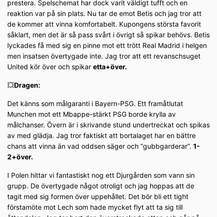
prestera. Spelschemat har dock varit väldigt tufft och en
reaktion var på sin plats. Nu tar de emot Betis och jag tror att
de kommer att vinna komfortabelt. Kupongens största favorit
såklart, men det är så pass svårt i övrigt så spikar behövs. Betis
lyckades få med sig en pinne mot ett trött Real Madrid i helgen
men insatsen övertygade inte. Jag tror att ett revanschsuget
United kör över och spikar
etta+över.
💥
Dragen:
Det känns som målgaranti i Bayern-PSG. Ett framåtlutat
Munchen mot ett Mbappe-stärkt PSG borde krylla av
målchanser. Övern är i skrivande stund undertreckat och spikas
av med glädja. Jag tror faktiskt att bortalaget har en bättre
chans att vinna än vad oddsen säger och “gubbgarderar”.
1-
2+över.
I Polen hittar vi fantastiskt nog ett Djurgården som vann sin
grupp. De övertygade något otroligt och jag hoppas att de
tagit med sig formen över uppehållet. Det bör bli ett tight
förstamöte mot Lech som hade mycket flyt att ta sig till