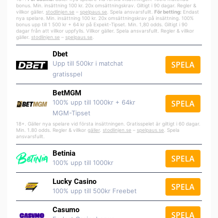
bonus. Min. insättning 100 kr. 20x omsättningskrav. Giltigt i 90 dagar. Regler &
villkor gäller.
stodlinjen.se
–
spelpa
us.se
. Spela ansvarsfullt.
För betting:
Endast
nya spelare. Min. insättning 100 kr. 20x omsättningskrav på insättning. 100%
bonus upp till 1 500 kr + 64 kr på Expekt-Tipset. Min. 1,80 odds. Giltigt i 90
dagar från att villkor uppfylls. Villkor gäller. Spela ansvarsfullt. Regler & villkor
gäller.
stodlinjen.se
–
spelpaus.se
.
Dbet
Upp till 500kr i matchat
SPELA
gratisspel
BetMGM
100% upp till 1000kr + 64kr
SPELA
MGM-Tipset
18+. Gäller nya spelare vid första insättningen. Gratisspelet är giltigt i 60 dagar.
Min. 1.80 odds. Regler & villkor
gäller
.
stodlinjen.se
–
spelpaus.se
. Spela
ansvarsfullt.
Betinia
SPELA
100% upp till 1000kr
Lucky Casino
SPELA
100% upp till 500kr Freebet
Casumo
SPELA