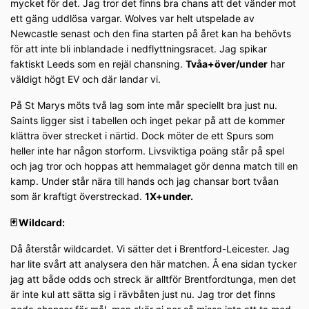
mycket för det. Jag tror det finns bra chans att det vänder mot
ett gäng uddlösa vargar. Wolves var helt utspelade av
Newcastle senast och den fina starten på året kan ha behövts
för att inte bli inblandade i nedflyttningsracet. Jag spikar
faktiskt Leeds som en rejäl chansning.
Tvåa+över/under
har
väldigt högt EV och där landar vi.
På St Marys möts två lag som inte mår speciellt bra just nu.
Saints ligger sist i tabellen och inget pekar på att de kommer
klättra över strecket i närtid. Dock möter de ett Spurs som
heller inte har någon storform. Livsviktiga poäng står på spel
och jag tror och hoppas att hemmalaget gör denna match till en
kamp. Under står nära till hands och jag chansar bort tvåan
som är kraftigt överstreckad.
1X+under.
🃏 Wildcard:
Då återstår wildcardet. Vi sätter det i Brentford-Leicester. Jag
har lite svårt att analysera den här matchen. Å ena sidan tycker
jag att både odds och streck är alltför Brentfordtunga, men det
är inte kul att sätta sig i rävbåten just nu. Jag tror det finns