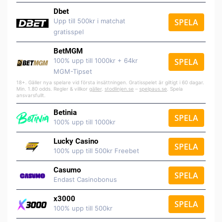
Dbet
Upp till 500kr i matchat
SPELA
gratisspel
BetMGM
100% upp till 1000kr + 64kr
SPELA
MGM-Tipset
18+. Gäller nya spelare vid första insättningen. Gratisspelet är giltigt i 60 dagar.
Min. 1.80 odds. Regler & villkor
gäller
.
stodlinjen.se
–
spelpaus.se
. Spela
ansvarsfullt.
Betinia
SPELA
100% upp till 1000kr
Lucky Casino
SPELA
100% upp till 500kr Freebet
Casumo
SPELA
Endast Casinobonus
x3000
SPELA
100% upp till 500kr