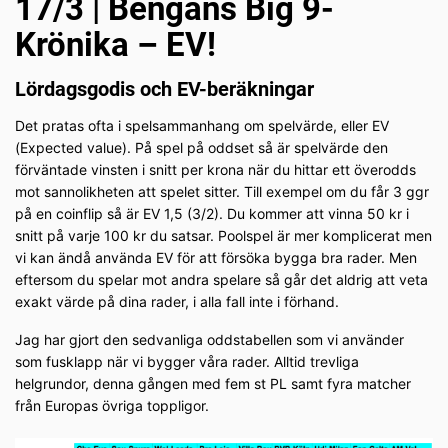
17/3 | Bengans Big 9-
Krönika – EV!
Lördagsgodis och EV-beräkningar
Det pratas ofta i spelsammanhang om spelvärde, eller EV
(Expected value). På spel på oddset så är spelvärde den
förväntade vinsten i snitt per krona när du hittar ett överodds
mot sannolikheten att spelet sitter. Till exempel om du får 3 ggr
på en coinflip så är EV 1,5 (3/2). Du kommer att vinna 50 kr i
snitt på varje 100 kr du satsar. Poolspel är mer komplicerat men
vi kan ändå använda EV för att försöka bygga bra rader. Men
eftersom du spelar mot andra spelare så går det aldrig att veta
exakt värde på dina rader, i alla fall inte i förhand.
Jag har gjort den sedvanliga oddstabellen som vi använder
som fusklapp när vi bygger våra rader. Alltid trevliga
helgrundor, denna gången med fem st PL samt fyra matcher
från Europas övriga toppligor.