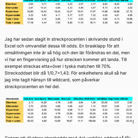
Jag har sedan slagit in streckprocenten i skrivande stund i
Excel och omvandlat dessa till odds. En brasklapp för att
omsättningen inte är så hög och den lär förändras en del, men
vi har en fingervisning på hur strecken kommer att landa. Till
exempel streckas etta+över i tyska matchen till 70%.
Streckoddset blir då 1/0,7=1,43. För enkelhetens skull så har
jag inte tagit hänsyn till wildcard, som påverkar
streckprocenten en hel del.
Genom att dividera streckodds med det verkliga oddset så får