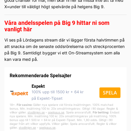
goda chanser för mål, men skär ni ner så missa inte att ta med
X+under till väldigt högt spelvärde på helgens Big 9.
Våra andelsspelen på Big 9 hittar ni som
vanligt här
Vi ses på Lördagens stream där vi lägger första halvtimmen på
att snacka om de senaste oddsrörelserna och streckprocenten
på Big 9. Samtidigt bygger vi ett On-Streamsystem som alla
kan vara med på.
Rekommenderade Spelsajter
Expekt
100% upp till 1500 kr + 64 kr
SPELA
på Expekt-Tipset
18+.
För casino:
Gäller nya spelare vid första insättningen. 100% matchad
bonus. Min. insättning 100 kr. 20x omsättningskrav. Giltigt i 90 dagar. Regler &
villkor gäller.
stodlinjen.se
–
spelpa
us.se
. Spela ansvarsfullt.
För betting:
Endast
nya spelare. Min. insättning 100 kr. 20x omsättningskrav på insättning. 100%
bonus upp till 1 500 kr + 64 kr på Expekt-Tipset. Min. 1,80 odds. Giltigt i 90
dagar från att villkor uppfylls. Villkor gäller. Spela ansvarsfullt. Regler & villkor
gäller.
stodlinjen.se
–
spelpaus.se
.