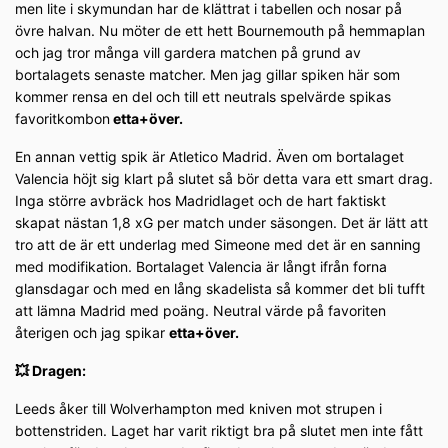
men lite i skymundan har de klättrat i tabellen och nosar på
övre halvan. Nu möter de ett hett Bournemouth på hemmaplan
och jag tror många vill gardera matchen på grund av
bortalagets senaste matcher. Men jag gillar spiken här som
kommer rensa en del och till ett neutrals spelvärde spikas
favoritkombon
etta+över.
En annan vettig spik är Atletico Madrid. Även om bortalaget
Valencia höjt sig klart på slutet så bör detta vara ett smart drag.
Inga större avbräck hos Madridlaget och de hart faktiskt
skapat nästan 1,8 xG per match under säsongen. Det är lätt att
tro att de är ett underlag med Simeone med det är en sanning
med modifikation. Bortalaget Valencia är långt ifrån forna
glansdagar och med en lång skadelista så kommer det bli tufft
att lämna Madrid med poäng. Neutral värde på favoriten
återigen och jag spikar
etta+över.
💥 Dragen:
Leeds åker till Wolverhampton med kniven mot strupen i
bottenstriden. Laget har varit riktigt bra på slutet men inte fått