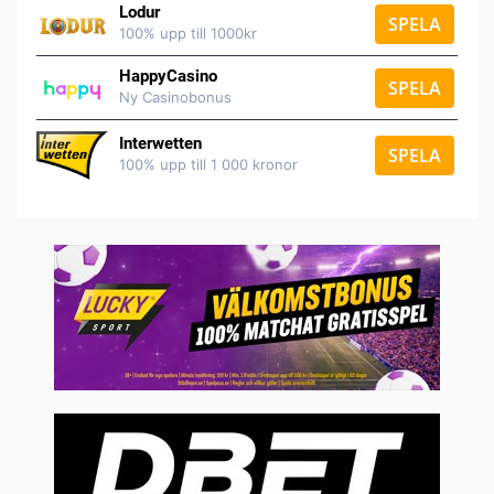
Lodur
SPELA
100% upp till 1000kr
HappyCasino
SPELA
Ny Casinobonus
Interwetten
SPELA
100% upp till 1 000 kronor