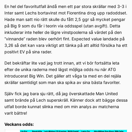
En hel del favoritutfall ändå men ett par stora skrällar med 3-3 i
Inter samt Lechs bortavinst mot Fiorentina drog upp radoddset.
Hade man satt nio rätt skulle du fått 2,5 ggr så mycket pengar
på Big 9 som du får i teorin via oddsspel (utan avgift). Detta
inkluderar inte heller de lägre vinstpoolerna så värdet på den
“vinnande” raden blev oerhört fint. Expected value landade på
3,26 så det kan vara viktigt att tänka på att alltid försöka ha ett
positivt EV på sina rader.
Det bekräftar lite vad jag trott innan, att vi bör fortsätta leta
efter de unika raderna med lägst möjliga odds nu när ATG
introducerat Big Win. Det gäller att våga ta med en del rejäla
skrällar samtidigt som man ska spika av sina bästa favoriter.
Själv fick jag bara sju rätt, då jag överskattade Man United
samt brände på Lech superskräll. Känner dock att bägge dessa
utfall borde kunnat slinka med om min analys av matcherna
varit bättre!
Veckans odds: