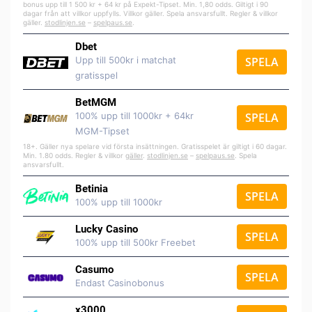
bonus upp till 1 500 kr + 64 kr på Expekt-Tipset. Min. 1,80 odds. Giltigt i 90
dagar från att villkor uppfylls. Villkor gäller. Spela ansvarsfullt. Regler & villkor
gäller.
stodlinjen.se
–
spelpaus.se
.
Dbet
Upp till 500kr i matchat
SPELA
gratisspel
BetMGM
100% upp till 1000kr + 64kr
SPELA
MGM-Tipset
18+. Gäller nya spelare vid första insättningen. Gratisspelet är giltigt i 60 dagar.
Min. 1.80 odds. Regler & villkor
gäller
.
stodlinjen.se
–
spelpaus.se
. Spela
ansvarsfullt.
Betinia
SPELA
100% upp till 1000kr
Lucky Casino
SPELA
100% upp till 500kr Freebet
Casumo
SPELA
Endast Casinobonus
x3000