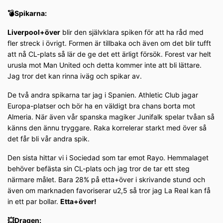
💣Spikarna:
Liverpool+över
blir den självklara spiken för att ha råd med
fler streck i övrigt. Formen är tillbaka och även om det blir tufft
att nå CL-plats så lär de ge det ett ärligt försök. Forest var helt
urusla mot Man United och detta kommer inte att bli lättare.
Jag tror det kan rinna iväg och spikar av.
De två andra spikarna tar jag i Spanien. Athletic Club jagar
Europa-platser och bör ha en väldigt bra chans borta mot
Almeria. När även vår spanska magiker Junifalk spelar tvåan så
känns den ännu tryggare. Raka korrelerar starkt med över så
det får bli vår andra spik.
Den sista hittar vi i Sociedad som tar emot Rayo. Hemmalaget
behöver befästa sin CL-plats och jag tror de tar ett steg
närmare målet. Bara 28% på etta+över i skrivande stund och
även om marknaden favoriserar u2,5 så tror jag La Real kan få
in ett par bollar.
Etta+över!
💥Dragen: