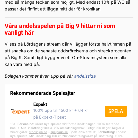
med så många tecken som möjligt. Med endast 10% på WC så
passar det finfint att lägga mitt där för krönikan!
Våra andelsspelen på Big 9 hittar ni som
vanligt här
Vi ses på Lördagens stream där vi lägger första halvtimmen på
att snacka om de senaste oddsrörelserna och streckprocenten
på Big 9. Samtidigt bygger vi ett On-Streamsystem som alla
kan vara med på.
Bolagen kommer även upp på vår
andelssida
Rekommenderade Spelsajter
Expekt
100% upp till 1500 kr + 64 kr
SPELA
på Expekt-Tipset
18+.
För casino:
Gäller nya spelare vid första insättningen. 100% matchad
bonus. Min. insättning 100 kr. 20x omsättningskrav. Giltigt i 90 dagar. Regler &
villkor gäller.
stodlinjen.se
–
spelpa
us.se
. Spela ansvarsfullt.
För betting:
Endast
nya spelare. Min. insättning 100 kr. 20x omsättningskrav på insättning. 100%