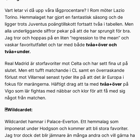
Vart letar vi då upp våra lågprocentare? I Rom möter Lazio
Torino. Hemmalaget har gjort en fantastisk säsong och de
ligger trots Juventus poängtillskott fortsatt tvåa i tabellen. Men
alla underliggande siffror pekar på att de har sprungit för bra.
Jag tror och hoppas på en liten “regression to the mean” och
vaskar favoritutfallet och tar med både
tvåa+över och
tvåa+under.
Real Madrid är storfavoriter mot Celta och har sett fina ut på
slutet. Men ett tufft matchande i CL samt en överraskande
förlust mot Villarreal senast tyder lite på att det är Europa i
fokus för marängerna. Häftigt drag att ta med
tvåa+över
på
Vigo som lär fightas med näbbar och klor för att få med sig
något från matchen.
🃏Wildcardet:
Wildcardet hamnar i Palace-Everton. Ett hemmalag som
imponerat under Hodgson och kommer att bli stora favoriter.
Jag tror dock det blir jämnare än många andra och vill gärna ha