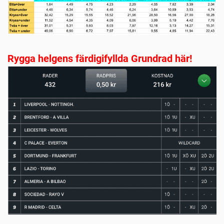
Rygga helgens färdigifyllda Grundrad här!