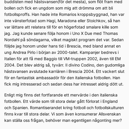
buddisten med hästsvansen(för det mesta), som flöt fram med
bollen och fick en ungdom som mig att drömma om att bli
fotbollsproffs. Han hade inte Romarios kroppsbyggnad, han var
inte vänsterfotad som Hagi, Maradona eller Stoichkov, så han
var lättare att relatera till för en högerfotad smalare kille som
jag. Jag kunde senare följa honom i Uno X Due med Thomas
Nordahl på söndagarna, vilket magiskt program det var. Sedan
följde jag honom under hans tid i Brescia, med bland annat en
ung Andrea Pirlo i början av 2000-talet. Kampanjer bedrevs i
Italien för att få med Baggio till VM-truppen 2002, även till EM
2004. Det blev aldrig så, tyvärr. Il divino Codino, den gudomliga
hästsvansen avslutade karriären i Brescia 2004. Ett vackert slut
för en fantastisk ambassadör för den italienska fotbollen. Han
fick mig intresserad och sedan dess har intresset aldrig dött ut.
Enligt mig finns det fortfarande ett mervärde i den italienska
fotbollen. Ett värde som till stora delar gått förlorat i England
och Spanien. Romantiserandet kring fotboll och fotbollskulturen
finns kvar till stora delar. Vi som även konsumerar Allsvenskan
kan ställa oss frågan, behöver man egentligen någonting mer?