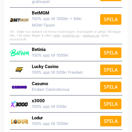
gratisspel
BetMGM
100% upp till 1000kr + 64kr
SPELA
MGM-Tipset
18+. Gäller nya spelare vid första insättningen. Gratisspelet är giltigt i 60 dagar.
Min. 1.80 odds. Regler & villkor
gäller
.
stodlinjen.se
–
spelpaus.se
. Spela
ansvarsfullt.
Betinia
SPELA
100% upp till 1000kr
Lucky Casino
SPELA
100% upp till 500kr Freebet
Casumo
SPELA
Endast Casinobonus
x3000
SPELA
100% upp till 500kr
Lodur
SPELA
100% upp till 1000kr