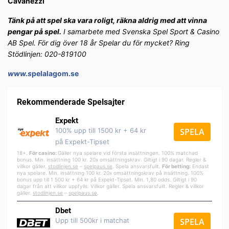
Cavanezzi
Tänk på att spel ska vara roligt, räkna aldrig med att vinna
pengar på spel.
I samarbete med Svenska Spel Sport & Casino
AB Spel. För dig över 18 år Spelar du för mycket? Ring
Stödlinjen: 020-819100
www.s
pelalagom.se
Rekommenderade Spelsajter
Expekt
100% upp till 1500 kr + 64 kr
SPELA
på Expekt-Tipset
18+.
För casino:
Gäller nya spelare vid första insättningen. 100% matchad
bonus. Min. insättning 100 kr. 20x omsättningskrav. Giltigt i 90 dagar. Regler &
villkor gäller.
stodlinjen.se
–
spelpa
us.se
. Spela ansvarsfullt.
För betting:
Endast
nya spelare. Min. insättning 100 kr. 20x omsättningskrav på insättning. 100%
bonus upp till 1 500 kr + 64 kr på Expekt-Tipset. Min. 1,80 odds. Giltigt i 90
dagar från att villkor uppfylls. Villkor gäller. Spela ansvarsfullt. Regler & villkor
gäller.
stodlinjen.se
–
spelpaus.se
.
Dbet
Upp till 500kr i matchat
SPELA