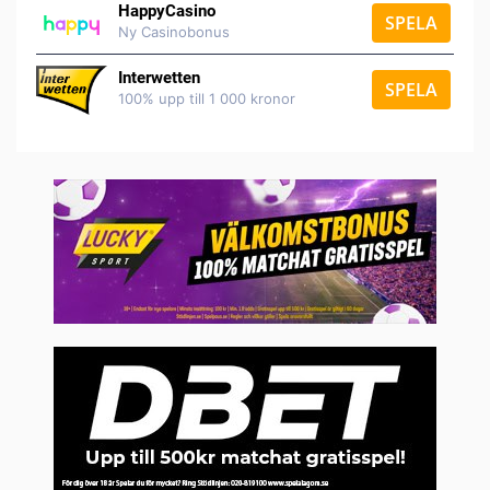
HappyCasino
SPELA
Ny Casinobonus
Interwetten
SPELA
100% upp till 1 000 kronor