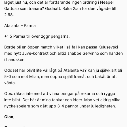
laget just nu, och det är fortfarande ingen ordning i Neapel.
Gattuso som tränare? Godnatt. Raka 2:an för den vågade till
2.68.
Atalanta – Parma
+1.5 Parma till över 2ggr pengarna.
Borde bli en öppen match vilket i så fall kan passa Kulusevski
med nytt Juve-kontrakt och alltid snabbe Gervinho som handen
i handsken.
Oddset har blivit lite väl lågt på Atalanta va? Kan ju självklart bli
5-0 som mot Milan, men öppna spjäll framåt och bakåt är att
vänta.
Obs. räkna inte med att vinna pengar på rekarna och rygga
inte blint. Det här är mina tankar och ideer. Man vet aldrig vilka
nyckelspelare som gått upp 3-4 pannor under julledigheten.
Ciao,