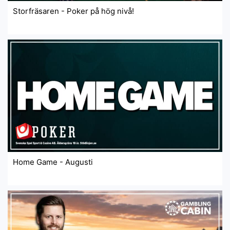
Storfräsaren - Poker på hög nivå!
Home Game - Augusti