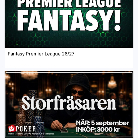
Fantasy Premier League 26/27