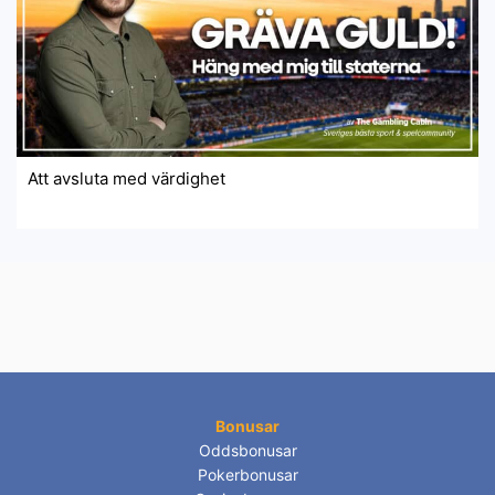
Att avsluta med värdighet
Bonusar
Oddsbonusar
Pokerbonusar