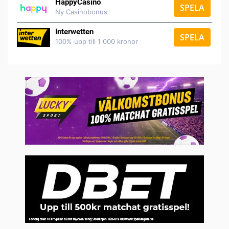
HappyCasino
SPELA
Ny Casinobonus
Interwetten
SPELA
100% upp till 1 000 kronor