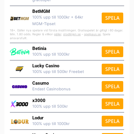
BetMGM
100% upp till 1000kr + 64kr
SPELA
MGM-Tipset
18+. Gäller nya spelare vid första insättningen. Gratisspelet är giltigt i 60 dagar.
Min. 1.80 odds. Regler & villkor
gäller
.
stodlinjen.se
–
spelpaus.se
. Spela
ansvarsfullt.
Betinia
SPELA
100% upp till 1000kr
Lucky Casino
SPELA
100% upp till 500kr Freebet
Casumo
SPELA
Endast Casinobonus
x3000
SPELA
100% upp till 500kr
Lodur
SPELA
100% upp till 1000kr