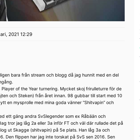
ari, 2021 12:29
ligen bara från stream och blogg då jag hunnit med en del
mgång.
Player of the Year turnering. Mycket skoj frirulleturre för de
jten och Steken) från året innan. 98 gubbar till start med 10
tt en mysprolle med mina goda vänner ”Shitvapin” och
p med ett gäng andra SvSlegender som ex Råbään och
 tror jag låg 2a eller 3a inför FT och väl där rullade det på
slog ut Skagge (shitvapin) på 5e plats. Han låg 3a och
. Den flippen har jag inte torskat på SvS sen 2016. Sen