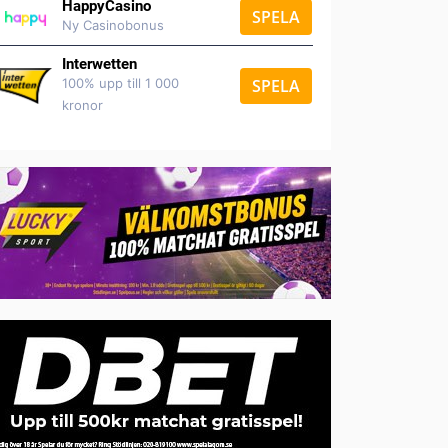
HappyCasino
SPELA
Ny Casinobonus
Interwetten
100% upp till 1 000
SPELA
kronor