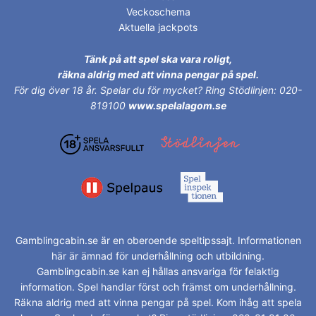
Veckoschema
Aktuella jackpots
Tänk på att spel ska vara roligt,
räkna aldrig med att vinna pengar på spel.
För dig över 18 år.
Spelar du för mycket? Ring Stödlinjen: 020-
819100
www.spelalagom.se
Gamblingcabin.se är en oberoende speltipssajt. Informationen
här är ämnad för underhållning och utbildning.
Gamblingcabin.se kan ej hållas ansvariga för felaktig
information. Spel handlar först och främst om underhållning.
Räkna aldrig med att vinna pengar på spel. Kom ihåg att spela