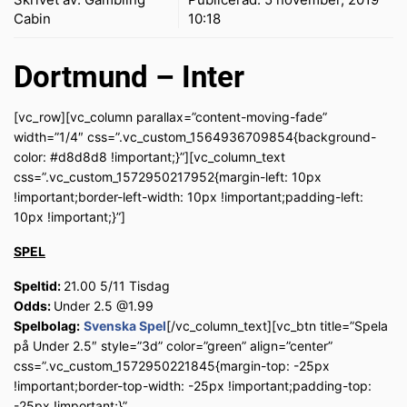
Cabin
10:18
Dortmund – Inter
[vc_row][vc_column parallax=”content-moving-fade”
width=”1/4″ css=”.vc_custom_1564936709854{background-
color: #d8d8d8 !important;}”][vc_column_text
css=”.vc_custom_1572950217952{margin-left: 10px
!important;border-left-width: 10px !important;padding-left:
10px !important;}”]
SPEL
Speltid:
21.00 5/11 Tisdag
Odds:
Under 2.5 @1.99
Spelbolag:
Svenska Spel
[/vc_column_text][vc_btn title=”Spela
på Under 2.5″ style=”3d” color=”green” align=”center”
css=”.vc_custom_1572950221845{margin-top: -25px
!important;border-top-width: -25px !important;padding-top:
-25px !important;}”