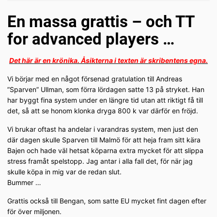
En massa grattis – och TT
for advanced players …
Det här är en krönika. Åsikterna i texten är skribentens egna.
Vi börjar med en något försenad gratulation till Andreas
”Sparven” Ullman, som förra lördagen satte 13 på stryket. Han
har byggt fina system under en längre tid utan att riktigt få till
det, så att se honom klonka dryga 800 k var därför en fröjd.
Vi brukar oftast ha andelar i varandras system, men just den
där dagen skulle Sparven till Malmö för att heja fram sitt kära
Bajen och hade väl hetsat köparna extra mycket för att slippa
stress framåt spelstopp. Jag antar i alla fall det, för när jag
skulle köpa in mig var de redan slut.
Bummer …
Grattis också till Bengan, som satte EU mycket fint dagen efter
för över miljonen.