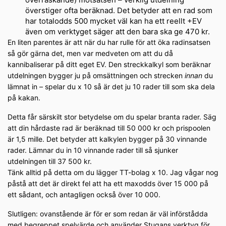
överstiger ofta beräknad. Det betyder att en rad som
har totalodds 500 mycket väl kan ha ett reellt +EV
även om verktyget säger att den bara ska ge 470 kr.
En liten parentes är att när du har rulle för att öka radinsatsen
så gör gärna det, men var medveten om att du då
kannibaliserar på ditt eget EV. Den streckkalkyl som beräknar
utdelningen bygger ju på omsättningen och strecken
innan
du
lämnat in – spelar du x 10 så är det ju 10 rader till som ska dela
på kakan.
Detta får särskilt stor betydelse om du spelar branta rader. Säg
att din hårdaste rad är beräknad till 50 000 kr och prispoolen
är 1,5 mille. Det betyder att kalkylen bygger på 30 vinnande
rader. Lämnar du in 10 vinnande rader till så sjunker
utdelningen till 37 500 kr.
Tänk alltid på detta om du lägger TT-bolag x 10. Jag vågar nog
påstå att det är direkt fel att ha ett maxodds över 15 000 på
ett sådant, och antagligen också över 10 000.
Slutligen: ovanstående är för er som redan är väl införstådda
med begreppet spelvärde och använder Stugans verktyg för