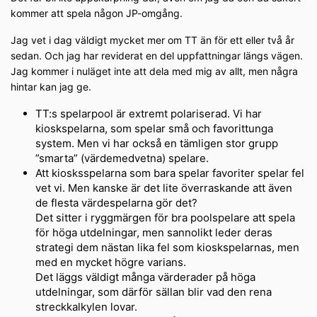
kommer att spela någon JP-omgång.
Jag vet i dag väldigt mycket mer om TT än för ett eller två år
sedan. Och jag har reviderat en del uppfattningar längs vägen.
Jag kommer i nuläget inte att dela med mig av allt, men några
hintar kan jag ge.
TT:s spelarpool är extremt polariserad. Vi har
kioskspelarna, som spelar små och favorittunga
system. Men vi har också en tämligen stor grupp
”smarta” (värdemedvetna) spelare.
Att kiosksspelarna som bara spelar favoriter spelar fel
vet vi. Men kanske är det lite överraskande att även
de flesta värdespelarna gör det?
Det sitter i ryggmärgen för bra poolspelare att spela
för höga utdelningar, men sannolikt leder deras
strategi dem nästan lika fel som kioskspelarnas, men
med en mycket högre varians.
Det läggs väldigt många värderader på höga
utdelningar, som därför sällan blir vad den rena
streckkalkylen lovar.