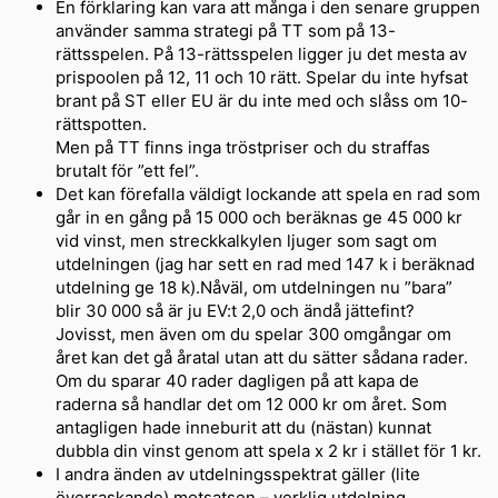
En förklaring kan vara att många i den senare gruppen
använder samma strategi på TT som på 13-
rättsspelen. På 13-rättsspelen ligger ju det mesta av
prispoolen på 12, 11 och 10 rätt. Spelar du inte hyfsat
brant på ST eller EU är du inte med och slåss om 10-
rättspotten.
Men på TT finns inga tröstpriser och du straffas
brutalt för ”ett fel”.
Det kan förefalla väldigt lockande att spela en rad som
går in en gång på 15 000 och beräknas ge 45 000 kr
vid vinst, men streckkalkylen ljuger som sagt om
utdelningen (jag har sett en rad med 147 k i beräknad
utdelning ge 18 k).Nåväl, om utdelningen nu ”bara”
blir 30 000 så är ju EV:t 2,0 och ändå jättefint?
Jovisst, men även om du spelar 300 omgångar om
året kan det gå åratal utan att du sätter sådana rader.
Om du sparar 40 rader dagligen på att kapa de
raderna så handlar det om 12 000 kr om året. Som
antagligen hade inneburit att du (nästan) kunnat
dubbla din vinst genom att spela x 2 kr i stället för 1 kr.
I andra änden av utdelningsspektrat gäller (lite
överraskande) motsatsen – verklig utdelning