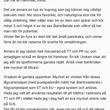
Där rök en halvmille, minst.
Det var annars en typ av kupong som jag känner mig väldigt
bekväm med. Nio stora favoriter, och naturligtvis stor risk för
dålig utdelning. Men väljer man tre av dem som spikar och kör
minst 3 och högst 4 av de sex återstående som villkor så har
man rätt fin potential.
Vinner fler än fyra av dem blir det ändå pannkaka, och vinner
färre än tre blir raderna för branta för omsättningen.
Annars är jag nästan helt fokuserad på TT och PP nu, och
antagligen också en längre tid framöver. En kik i boken visar att
jag slår de spelformerna ganska rejält. Ändå visar bankrullen
inte mycket till tillväxt.
Orsaken är ganska uppenbar. Mycket av vinsten från dessa
lågvariansspel (med poolspelsmått mätt) har återinvesterats i
högvariansspel som ST och EU – egna system och andras.
Hade jag valt att använda resultaten till att klättra i radinsats på
TT och PP i stället hade jag i dag haft en bra mycket större rulle
på SvS.
Det får bli lite uppskärpning där, även om jag då och då säkert