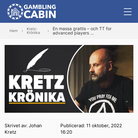
En massa grattis – och TT for
Kretz-
Hem
Krönika
advanced players …
Skrivet av:
Johan
Publicerad:
11 oktober, 2022
Kretz
16:20