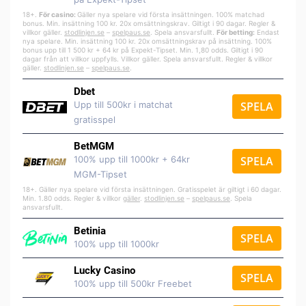
18+.
För casino:
Gäller nya spelare vid första insättningen. 100% matchad
bonus. Min. insättning 100 kr. 20x omsättningskrav. Giltigt i 90 dagar. Regler &
villkor gäller.
stodlinjen.se
–
spelpa
us.se
. Spela ansvarsfullt.
För betting:
Endast
nya spelare. Min. insättning 100 kr. 20x omsättningskrav på insättning. 100%
bonus upp till 1 500 kr + 64 kr på Expekt-Tipset. Min. 1,80 odds. Giltigt i 90
dagar från att villkor uppfylls. Villkor gäller. Spela ansvarsfullt. Regler & villkor
gäller.
stodlinjen.se
–
spelpaus.se
.
Dbet
Upp till 500kr i matchat
SPELA
gratisspel
BetMGM
100% upp till 1000kr + 64kr
SPELA
MGM-Tipset
18+. Gäller nya spelare vid första insättningen. Gratisspelet är giltigt i 60 dagar.
Min. 1.80 odds. Regler & villkor
gäller
.
stodlinjen.se
–
spelpaus.se
. Spela
ansvarsfullt.
Betinia
SPELA
100% upp till 1000kr
Lucky Casino
SPELA
100% upp till 500kr Freebet