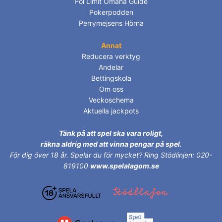
Pol Limit Omaha Guide
Pokerpodden
Perrymejsens Hörna
Annat
Reducera verktyg
Andelar
Bettingskola
Om oss
Veckoschema
Aktuella jackpots
Tänk på att spel ska vara roligt,
räkna aldrig med att vinna pengar på spel.
För dig över 18 år.
Spelar du för mycket? Ring Stödlinjen: 020-
819100
www.spelalagom.se