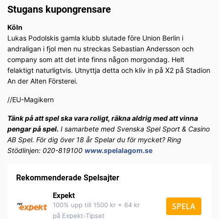
Stugans kupongrensare
Köln
Lukas Podolskis gamla klubb slutade före Union Berlin i
andraligan i fjol men nu streckas Sebastian Andersson och
company som att det inte finns någon morgondag. Helt
felaktigt naturligtvis. Utnyttja detta och kliv in på X2 på Stadion
An der Alten Försterei.
//EU-Magikern
Tänk på att spel ska vara roligt, räkna aldrig med att vinna
pengar på spel.
I samarbete med Svenska Spel Sport & Casino
AB Spel. För dig över 18 år Spelar du för mycket? Ring
Stödlinjen: 020-819100
www.s
pelalagom.se
Rekommenderade Spelsajter
Expekt
100% upp till 1500 kr + 64 kr
SPELA
på Expekt-Tipset