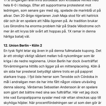
hela 6-0 i tisdags. Efter att supportrarna protesterat mot
ledningen, som senare gav med sig, spelade de marinblå ut på
allvar. Den 20-årige nigerianen Josh Maja stod för ett hattrick
där och är en spelare att hålla ögonen på. Av tradition brukar
Les Girondins ha enorma problem här på Stade Vélodrome och
mer än ett kryss blir svårt att hoppas på. 1X ramar in denna
härliga batalj väl.
12. Union Berlin – Köln 2
En tysk fight letar sig även in på denna fullmatade kupong. Det
är ett otroligt viktigt sådant mellan två nykomlingar som lär
kriga i de nedre regionerna. Union Berlin har dock överträffat
förväntningarna hittills och ligger på en mittenplacering. Köln å
sin sida har presterat betydligt sämre trots en på pappret
starkare trupp. I fjol öste herrar som Terodde och Córdoba in
mål i andraligan men de har inte fått någon vidare utväxling
denna säsong. Värdarnas Sebastian Andersson är en spelare
som gjort det bättre med sina sex fullträffar. Här vet jag dock
inte vad Europatipparna sysslar med när ettan streckas upp till
skyhöga höjder. När procentfördelningen ser ut som den gör är