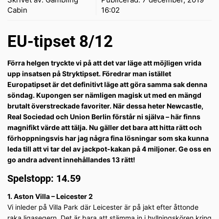
Cabin
16:02
EU-tipset 8/12
Förra helgen tryckte vi på att det var läge att möjligen vrida
upp insatsen på Stryktipset. Föredrar man istället
Europatipset är det definitivt läge att göra samma sak denna
söndag. Kupongen ser nämligen magisk ut med en mängd
brutalt överstreckade favoriter. När dessa heter Newcastle,
Real Sociedad och Union Berlin förstår ni själva – här finns
magnifikt värde att tälja. Nu gäller det bara att hitta rätt och
förhoppningsvis har jag några fina lösningar som ska kunna
leda till att vi tar del av jackpot-kakan på 4 miljoner. Ge oss en
go andra advent innehållandes 13 rätt!
Spelstopp: 14.59
1. Aston Villa – Leicester 2
Vi inleder på Villa Park där Leicester är på jakt efter åttonde
raka ligasegern. Det är bara att stämma in i hyllningskören kring