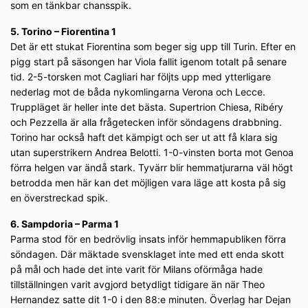
som en tänkbar chansspik.
5. Torino – Fiorentina 1
Det är ett stukat Fiorentina som beger sig upp till Turin. Efter en
pigg start på säsongen har Viola fallit igenom totalt på senare
tid. 2-5-torsken mot Cagliari har följts upp med ytterligare
nederlag mot de båda nykomlingarna Verona och Lecce.
Truppläget är heller inte det bästa. Supertrion Chiesa, Ribéry
och Pezzella är alla frågetecken inför söndagens drabbning.
Torino har också haft det kämpigt och ser ut att få klara sig
utan superstrikern Andrea Belotti. 1-0-vinsten borta mot Genoa
förra helgen var ändå stark. Tyvärr blir hemmatjurarna väl högt
betrodda men här kan det möjligen vara läge att kosta på sig
en överstreckad spik.
6. Sampdoria – Parma 1
Parma stod för en bedrövlig insats inför hemmapubliken förra
söndagen. Där mäktade svensklaget inte med ett enda skott
på mål och hade det inte varit för Milans oförmåga hade
tillställningen varit avgjord betydligt tidigare än när Theo
Hernandez satte dit 1-0 i den 88:e minuten. Överlag har Dejan