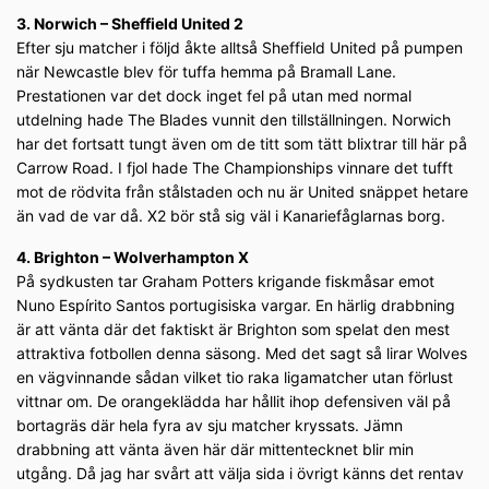
3. Norwich – Sheffield United 2
Efter sju matcher i följd åkte alltså Sheffield United på pumpen
när Newcastle blev för tuffa hemma på Bramall Lane.
Prestationen var det dock inget fel på utan med normal
utdelning hade The Blades vunnit den tillställningen. Norwich
har det fortsatt tungt även om de titt som tätt blixtrar till här på
Carrow Road. I fjol hade The Championships vinnare det tufft
mot de rödvita från stålstaden och nu är United snäppet hetare
än vad de var då. X2 bör stå sig väl i Kanariefåglarnas borg.
4. Brighton – Wolverhampton X
På sydkusten tar Graham Potters krigande fiskmåsar emot
Nuno Espírito Santos portugisiska vargar. En härlig drabbning
är att vänta där det faktiskt är Brighton som spelat den mest
attraktiva fotbollen denna säsong. Med det sagt så lirar Wolves
en vägvinnande sådan vilket tio raka ligamatcher utan förlust
vittnar om. De orangeklädda har hållit ihop defensiven väl på
bortagräs där hela fyra av sju matcher kryssats. Jämn
drabbning att vänta även här där mittentecknet blir min
utgång. Då jag har svårt att välja sida i övrigt känns det rentav