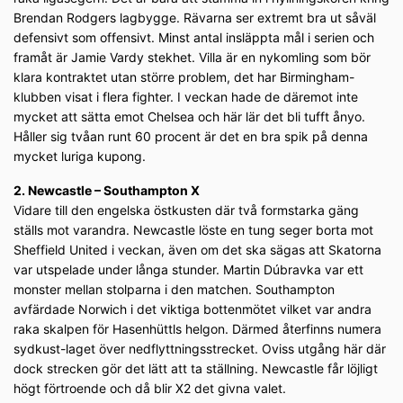
Brendan Rodgers lagbygge. Rävarna ser extremt bra ut såväl
defensivt som offensivt. Minst antal insläppta mål i serien och
framåt är Jamie Vardy stekhet. Villa är en nykomling som bör
klara kontraktet utan större problem, det har Birmingham-
klubben visat i flera fighter. I veckan hade de däremot inte
mycket att sätta emot Chelsea och här lär det bli tufft ånyo.
Håller sig tvåan runt 60 procent är det en bra spik på denna
mycket luriga kupong.
2. Newcastle – Southampton X
Vidare till den engelska östkusten där två formstarka gäng
ställs mot varandra. Newcastle löste en tung seger borta mot
Sheffield United i veckan, även om det ska sägas att Skatorna
var utspelade under långa stunder. Martin Dúbravka var ett
monster mellan stolparna i den matchen. Southampton
avfärdade Norwich i det viktiga bottenmötet vilket var andra
raka skalpen för Hasenhüttls helgon. Därmed återfinns numera
sydkust-laget över nedflyttningsstrecket. Oviss utgång här där
dock strecken gör det lätt att ta ställning. Newcastle får löjligt
högt förtroende och då blir X2 det givna valet.