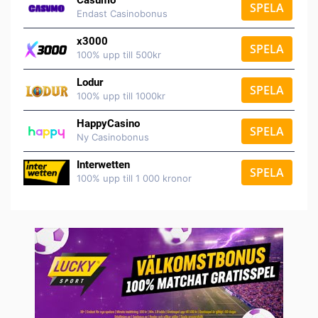
Casumo
SPELA
Endast Casinobonus
x3000
SPELA
100% upp till 500kr
Lodur
SPELA
100% upp till 1000kr
HappyCasino
SPELA
Ny Casinobonus
Interwetten
SPELA
100% upp till 1 000 kronor