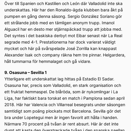
Över till Spanien och Kastilien och León där Valladolid inte ska
underskattas. Här har den Ronaldo-ägda klubben bara åkt på
pumpen en gång denna säsong. Sergio González Soriano gör
ett strålande jobb med en tämligen anonym trupp. Imanol
Alguacil har en desto mer stjärnspäckad trupp att jobba med.
Det syntes i det baskiska derbyt mot Eibar senast när La Real
segrade med 4-1. Prestationerna har dock varierat väldigt
mycket och här på svårspelade José Zorrilla kan knappast
Alexander Isak och company räkna hem tre pinnar. Helgardera,
håll tummarna för hemmalaget och gå vidare.
9. Osasuna – Sevilla 1
Ytterligare ett underskattat lag hittas på Estadio El Sadar.
Osasuna har, precis som Valladolid, en stark organisation och
ett fruktat hemmaspel. De blåröda, som är nykomlingar i La
Liga, har faktiskt bara torskat en match i Pamplona sedan april
2018. Här har Valencia och Villarreal besegrats under säsongen
samtidigt som poäng plockats mot Barcelona. Sevilla gör det
bra under Lopetegui men är ingen favorit att hålla i handen.
Närmare 70 procent på tvåan är rent absurt. Här är det inte
dumt att kasta den överstreckade tvåan i den spanska paellan.