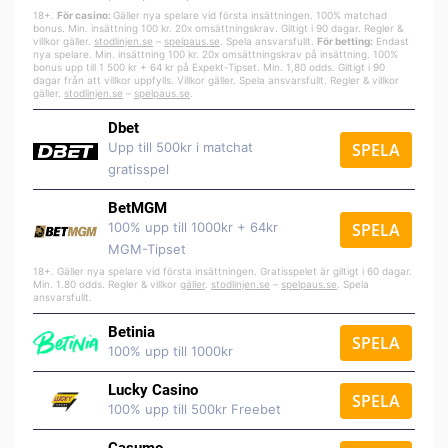
18+.
För casino:
Gäller nya spelare vid första insättningen. 100% matchad
bonus. Min. insättning 100 kr. 20x omsättningskrav. Giltigt i 90 dagar. Regler &
villkor gäller.
stodlinjen.se
–
spelpa
us.se
. Spela ansvarsfullt.
För betting:
Endast
nya spelare. Min. insättning 100 kr. 20x omsättningskrav på insättning. 100%
bonus upp till 1 500 kr + 64 kr på Expekt-Tipset. Min. 1,80 odds. Giltigt i 90
dagar från att villkor uppfylls. Villkor gäller. Spela ansvarsfullt. Regler & villkor
gäller.
stodlinjen.se
–
spelpaus.se
.
Dbet
Upp till 500kr i matchat
SPELA
gratisspel
BetMGM
100% upp till 1000kr + 64kr
SPELA
MGM-Tipset
18+. Gäller nya spelare vid första insättningen. Gratisspelet är giltigt i 60 dagar.
Min. 1.80 odds. Regler & villkor
gäller
.
stodlinjen.se
–
spelpaus.se
. Spela
ansvarsfullt.
Betinia
SPELA
100% upp till 1000kr
Lucky Casino
SPELA
100% upp till 500kr Freebet