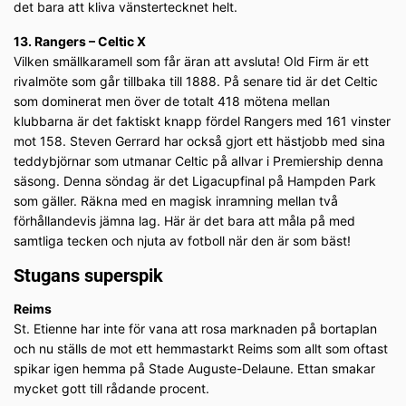
det bara att kliva vänstertecknet helt.
13. Rangers – Celtic X
Vilken smällkaramell som får äran att avsluta! Old Firm är ett
rivalmöte som går tillbaka till 1888. På senare tid är det Celtic
som dominerat men över de totalt 418 mötena mellan
klubbarna är det faktiskt knapp fördel Rangers med 161 vinster
mot 158. Steven Gerrard har också gjort ett hästjobb med sina
teddybjörnar som utmanar Celtic på allvar i Premiership denna
säsong. Denna söndag är det Ligacupfinal på Hampden Park
som gäller. Räkna med en magisk inramning mellan två
förhållandevis jämna lag. Här är det bara att måla på med
samtliga tecken och njuta av fotboll när den är som bäst!
Stugans superspik
Reims
St. Etienne har inte för vana att rosa marknaden på bortaplan
och nu ställs de mot ett hemmastarkt Reims som allt som oftast
spikar igen hemma på Stade Auguste-Delaune. Ettan smakar
mycket gott till rådande procent.