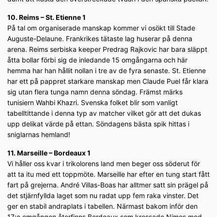
10. Reims – St. Etienne 1
På tal om organiserade manskap kommer vi osökt till Stade
Auguste-Delaune. Frankrikes tätaste lag huserar på denna
arena. Reims serbiska keeper Predrag Rajkovic har bara släppt
åtta bollar förbi sig de inledande 15 omgångarna och här
hemma har han hållit nollan i tre av de fyra senaste. St. Etienne
har ett på pappret starkare manskap men Claude Puel får klara
sig utan flera tunga namn denna söndag. Främst märks
tunisiern Wahbi Khazri. Svenska folket blir som vanligt
tabelltittande i denna typ av matcher vilket gör att det dukas
upp delikat värde på ettan. Söndagens bästa spik hittas i
sniglarnas hemland!
11. Marseille – Bordeaux 1
Vi håller oss kvar i trikolorens land men beger oss söderut för
att ta itu med ett toppmöte. Marseille har efter en tung start fått
fart på grejerna. André Villas-Boas har alltmer satt sin prägel på
det stjärnfyllda laget som nu radat upp fem raka vinster. Det
ger en stabil andraplats i tabellen. Närmast bakom inför den
17:e omgången återfinns Bordeaux som krossade Nimes med