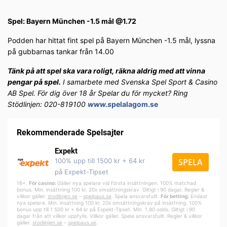
Spel: Bayern München -1.5 mål @1.72
Podden har hittat fint spel på Bayern München -1.5 mål, lyssna
på gubbarnas tankar från 14.00
Tänk på att spel ska vara roligt, räkna aldrig med att vinna
pengar på spel.
I samarbete med Svenska Spel Sport & Casino
AB Spel. För dig över 18 år Spelar du för mycket? Ring
Stödlinjen: 020-819100
www.s
pelalagom.se
Rekommenderade Spelsajter
Expekt
100% upp till 1500 kr + 64 kr
SPELA
på Expekt-Tipset
18+.
För casino:
Gäller nya spelare vid första insättningen. 100% matchad
bonus. Min. insättning 100 kr. 20x omsättningskrav. Giltigt i 90 dagar. Regler &
villkor gäller.
stodlinjen.se
–
spelpa
us.se
. Spela ansvarsfullt.
För betting:
Endast
nya spelare. Min. insättning 100 kr. 20x omsättningskrav på insättning. 100%
bonus upp till 1 500 kr + 64 kr på Expekt-Tipset. Min. 1,80 odds. Giltigt i 90
dagar från att villkor uppfylls. Villkor gäller. Spela ansvarsfullt. Regler & villkor
gäller.
stodlinjen.se
–
spelpaus.se
.