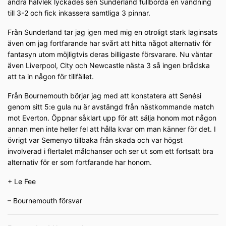
andra halvlek lyckades sen Sunderland fullborda en vändning
till 3-2 och fick inkassera samtliga 3 pinnar.
Från Sunderland tar jag igen med mig en otroligt stark laginsats
även om jag fortfarande har svårt att hitta något alternativ för
fantasyn utom möjligtvis deras billigaste försvarare. Nu väntar
även Liverpool, City och Newcastle nästa 3 så ingen brådska
att ta in någon för tillfället.
Från Bournemouth börjar jag med att konstatera att Senési
genom sitt 5:e gula nu är avstängd från nästkommande match
mot Everton. Öppnar såklart upp för att sälja honom mot någon
annan men inte heller fel att hålla kvar om man känner för det. I
övrigt var Semenyo tillbaka från skada och var högst
involverad i flertalet målchanser och ser ut som ett fortsatt bra
alternativ för er som fortfarande har honom.
+ Le Fee
– Bournemouth försvar