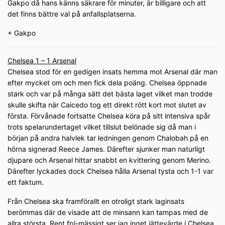
Gakpo då hans känns säkrare för minuter, är billigare och att
det finns bättre val på anfallsplatserna.
+ Gakpo
Chelsea 1 – 1 Arsenal
Chelsea stod för en gedigen insats hemma mot Arsenal där man
efter mycket om och men fick dela poäng. Chelsea öppnade
stark och var på många sätt det bästa laget vilket man trodde
skulle skifta när Caicedo tog ett direkt rött kort mot slutet av
första. Förvånade fortsatte Chelsea köra på sitt intensiva spår
trots spelarundertaget vilket tillslut belönade sig då man i
början på andra halvlek tar ledningen genom Chalobah på en
hörna signerad Reece James. Därefter sjunker man naturligt
djupare och Arsenal hittar snabbt en kvittering genom Merino.
Därefter lyckades dock Chelsea hålla Arsenal tysta och 1-1 var
ett faktum.
Från Chelsea ska framförallt en otroligt stark laginsats
berömmas där de visade att de minsann kan tampas med de
allra största. Rent fpl-mässigt ser jag inget jättevärde i Chelsea