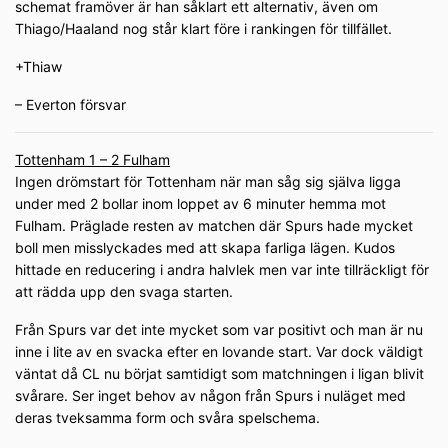
schemat framöver är han såklart ett alternativ, även om
Thiago/Haaland nog står klart före i rankingen för tillfället.
+Thiaw
– Everton försvar
Tottenham 1 – 2 Fulham
Ingen drömstart för Tottenham när man såg sig själva ligga
under med 2 bollar inom loppet av 6 minuter hemma mot
Fulham. Präglade resten av matchen där Spurs hade mycket
boll men misslyckades med att skapa farliga lägen. Kudos
hittade en reducering i andra halvlek men var inte tillräckligt för
att rädda upp den svaga starten.
Från Spurs var det inte mycket som var positivt och man är nu
inne i lite av en svacka efter en lovande start. Var dock väldigt
väntat då CL nu börjat samtidigt som matchningen i ligan blivit
svårare. Ser inget behov av någon från Spurs i nuläget med
deras tveksamma form och svåra spelschema.