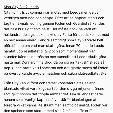
Man City 3 – 2 Leeds
City kom tillslut komma ifrån mötet med Leeds men de var
verkligen med nöd och näppe. Efter att ha öppnat starkt och
tagit en 2-måls ledning genom Foden och Gvardiol så kändes
det hela hur lugnt som helst. Det måste dock ha varit ett
hejdundrande lagsnack i halvtid av Farke för Leeds kom ut med
en helt annan energi i andra samtidigt som City verkade helt
oförstående om vad man skulle göra. Innan 70:e hade Leeds
hämtat upp resultatet till 2-2 och som momentumet var i
stunden kändes det nästan mer sannolik att Leeds skulle göra
nästa mål. Donnarumma drog då på sig en “taktisk” skada så
pep kunde prata vett i spelarna och det gjorde susen då Foden
på övertid kunde avgöra matchen och säkra slutresultatet 3-2.
Från City kan vi först och främst konstatera att Haaland
blankade vilket var riktigt surt för den dryga miljonen tränare
som givit honom det trippla armbandet. Om du endast hade
honom som “vanlig” kapten så var därför blankningen att
föredra vilket känns lite skumt men samtidigt rimligt. Foden var
den spelaren som stod ut med sina 2 mål och för er få