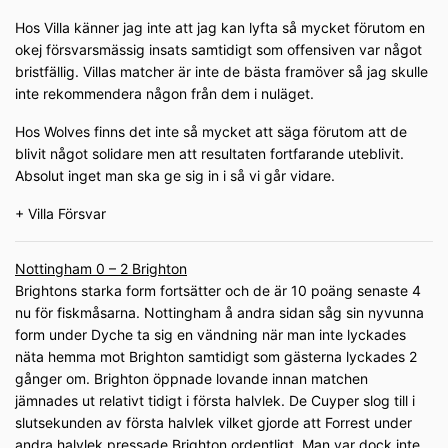
Hos Villa känner jag inte att jag kan lyfta så mycket förutom en
okej försvarsmässig insats samtidigt som offensiven var något
bristfällig. Villas matcher är inte de bästa framöver så jag skulle
inte rekommendera någon från dem i nuläget.
Hos Wolves finns det inte så mycket att säga förutom att de
blivit något solidare men att resultaten fortfarande uteblivit.
Absolut inget man ska ge sig in i så vi går vidare.
+ Villa Försvar
Nottingham 0 – 2 Brighton
Brightons starka form fortsätter och de är 10 poäng senaste 4
nu för fiskmåsarna. Nottingham å andra sidan såg sin nyvunna
form under Dyche ta sig en vändning när man inte lyckades
näta hemma mot Brighton samtidigt som gästerna lyckades 2
gånger om. Brighton öppnade lovande innan matchen
jämnades ut relativt tidigt i första halvlek. De Cuyper slog till i
slutsekunden av första halvlek vilket gjorde att Forrest under
andra halvlek pressade Brighton ordentligt. Man var dock inte