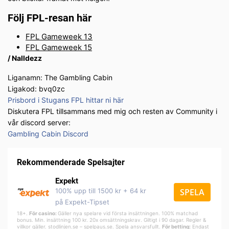
Följ FPL-resan här
FPL Gameweek 13
FPL Gameweek 15
/ Nalldezz
Liganamn: The Gambling Cabin
Ligakod: bvq0zc
Prisbord i Stugans FPL hittar ni här
Diskutera FPL tillsammans med mig och resten av Community i
vår discord server:
Gambling Cabin Discord
Rekommenderade Spelsajter
Expekt
100% upp till 1500 kr + 64 kr
SPELA
på Expekt-Tipset
18+.
För casino:
Gäller nya spelare vid första insättningen. 100% matchad
bonus. Min. insättning 100 kr. 20x omsättningskrav. Giltigt i 90 dagar. Regler &
villkor gäller.
stodlinjen.se
–
spelpa
us.se
. Spela ansvarsfullt.
För betting:
Endast