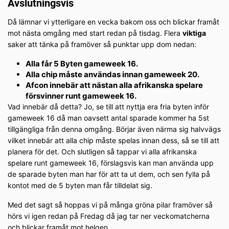
Avslutningsvis
Då lämnar vi ytterligare en vecka bakom oss och blickar framåt
mot nästa omgång med start redan på tisdag. Flera
viktiga
saker att tänka på framöver så punktar upp dom nedan:
Alla får 5 Byten gameweek 16.
Alla chip måste användas innan gameweek 20.
Afcon innebär att nästan alla afrikanska spelare
försvinner runt gameweek 16.
Vad innebär då detta? Jo, se till att nyttja era fria byten inför
gameweek 16 då man oavsett antal sparade kommer ha 5st
tillgängliga från denna omgång. Börjar även närma sig halvvägs
vilket innebär att alla chip måste spelas innan dess, så se till att
planera för det. Och slutligen så tappar vi alla afrikanska
spelare runt gameweek 16, förslagsvis kan man använda upp
de sparade byten man har för att ta ut dem, och sen fylla på
kontot med de 5 byten man får tilldelat sig.
Med det sagt så hoppas vi på många gröna pilar framöver så
hörs vi igen redan på Fredag då jag tar ner veckomatcherna
och blickar framåt mot helgen.