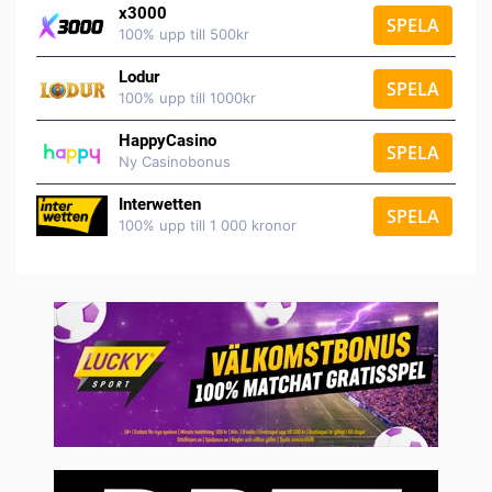
x3000
SPELA
100% upp till 500kr
Lodur
SPELA
100% upp till 1000kr
HappyCasino
SPELA
Ny Casinobonus
Interwetten
SPELA
100% upp till 1 000 kronor