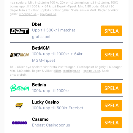
nya spelare. Min. insättning 100 kr. 20x omsättningskrav på insättning. 100%
bonus upp till 1 500 kr + 64 kr på Expekt-Tipset. Min. 1,80 odds. Giltigt i 90
dagar från att villkor uppfylls. Villkor gäller. Spela ansvarsfullt. Regler & villkor
gäller.
stodlinjen.se
–
spelpaus.se
.
Dbet
Upp till 500kr i matchat
SPELA
gratisspel
BetMGM
100% upp till 1000kr + 64kr
SPELA
MGM-Tipset
18+. Gäller nya spelare vid första insättningen. Gratisspelet är giltigt i 60 dagar.
Min. 1.80 odds. Regler & villkor
gäller
.
stodlinjen.se
–
spelpaus.se
. Spela
ansvarsfullt.
Betinia
SPELA
100% upp till 1000kr
Lucky Casino
SPELA
100% upp till 500kr Freebet
Casumo
SPELA
Endast Casinobonus