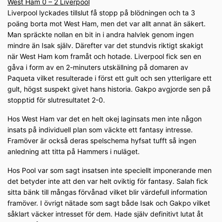
West Ham 0 – 2 Liverpool
Liverpool lyckades tillslut få stopp på blödningen och ta 3
poäng borta mot West Ham, men det var allt annat än säkert.
Man spräckte nollan en bit in i andra halvlek genom ingen
mindre än Isak själv. Därefter var det stundvis riktigt skakigt
när West Ham kom framåt och hotade. Liverpool fick sen en
gåva i form av en 2-minuters utskällning på domaren av
Paqueta vilket resulterade i först ett gult och sen ytterligare ett
gult, högst suspekt givet hans historia. Gakpo avgjorde sen på
stopptid för slutresultatet 2-0.
Hos West Ham var det en helt okej laginsats men inte någon
insats på individuell plan som väckte ett fantasy intresse.
Framöver är också deras spelschema hyfsat tufft så ingen
anledning att titta på Hammers i nuläget.
Hos Pool var som sagt insatsen inte speciellt imponerande men
det betyder inte att den var helt oviktig för fantasy. Salah fick
sitta bänk till mångas förvånad vilket blir värdefull information
framöver. I övrigt nätade som sagt både Isak och Gakpo vilket
såklart väcker intresset för dem. Hade själv definitivt lutat åt