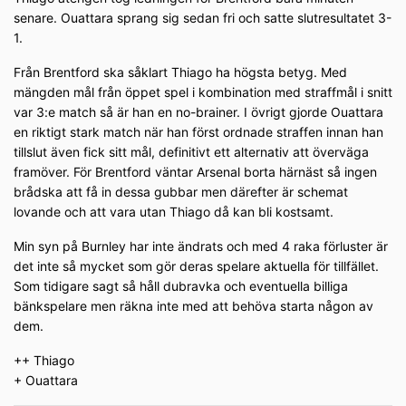
senare. Ouattara sprang sig sedan fri och satte slutresultatet 3-
1.
Från Brentford ska såklart Thiago ha högsta betyg. Med
mängden mål från öppet spel i kombination med straffmål i snitt
var 3:e match så är han en no-brainer. I övrigt gjorde Ouattara
en riktigt stark match när han först ordnade straffen innan han
tillslut även fick sitt mål, definitivt ett alternativ att överväga
framöver. För Brentford väntar Arsenal borta härnäst så ingen
brådska att få in dessa gubbar men därefter är schemat
lovande och att vara utan Thiago då kan bli kostsamt.
Min syn på Burnley har inte ändrats och med 4 raka förluster är
det inte så mycket som gör deras spelare aktuella för tillfället.
Som tidigare sagt så håll dubravka och eventuella billiga
bänkspelare men räkna inte med att behöva starta någon av
dem.
++ Thiago
+ Ouattara