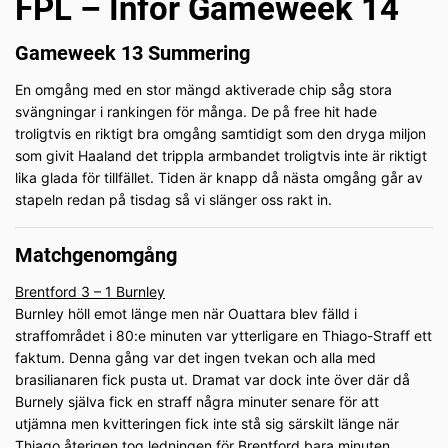
FPL – Inför Gameweek 14
Gameweek 13 Summering
En omgång med en stor mängd aktiverade chip såg stora
svängningar i rankingen för många. De på free hit hade
troligtvis en riktigt bra omgång samtidigt som den dryga miljon
som givit Haaland det trippla armbandet troligtvis inte är riktigt
lika glada för tillfället. Tiden är knapp då nästa omgång går av
stapeln redan på tisdag så vi slänger oss rakt in.
Matchgenomgång
Brentford 3 – 1 Burnley
Burnley höll emot länge men när Ouattara blev fälld i
straffområdet i 80:e minuten var ytterligare en Thiago-Straff ett
faktum. Denna gång var det ingen tvekan och alla med
brasilianaren fick pusta ut. Dramat var dock inte över där då
Burnely själva fick en straff några minuter senare för att
utjämna men kvitteringen fick inte stå sig särskilt länge när
Thiago återigen tog ledningen för Brentford bara minuten