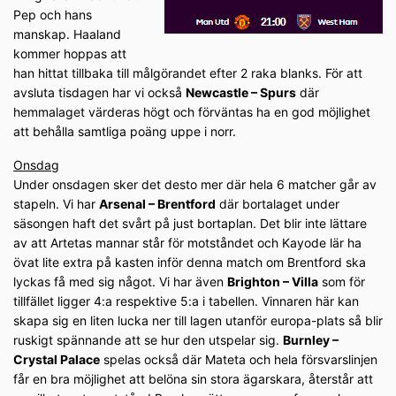
Pep och hans
manskap. Haaland
kommer hoppas att
han hittat tillbaka till målgörandet efter 2 raka blanks. För att
avsluta tisdagen har vi också
Newcastle – Spurs
där
hemmalaget värderas högt och förväntas ha en god möjlighet
att behålla samtliga poäng uppe i norr.
Onsdag
Under onsdagen sker det desto mer där hela 6 matcher går av
stapeln. Vi har
Arsenal – Brentford
där bortalaget under
säsongen haft det svårt på just bortaplan. Det blir inte lättare
av att Artetas mannar står för motståndet och Kayode lär ha
övat lite extra på kasten inför denna match om Brentford ska
lyckas få med sig något. Vi har även
Brighton – Villa
som för
tillfället ligger 4:a respektive 5:a i tabellen. Vinnaren här kan
skapa sig en liten lucka ner till lagen utanför europa-plats så blir
ruskigt spännande att se hur den utspelar sig.
Burnley –
Crystal Palace
spelas också där Mateta och hela försvarslinjen
får en bra möjlighet att belöna sin stora ägarskara, återstår att