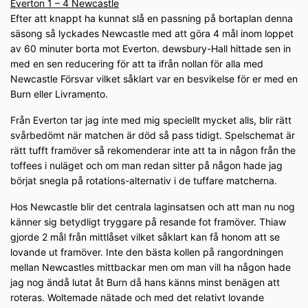
Everton 1 – 4 Newcastle
Efter att knappt ha kunnat slå en passning på bortaplan denna
säsong så lyckades Newcastle med att göra 4 mål inom loppet
av 60 minuter borta mot Everton. dewsbury-Hall hittade sen in
med en sen reducering för att ta ifrån nollan för alla med
Newcastle Försvar vilket såklart var en besvikelse för er med en
Burn eller Livramento.
Från Everton tar jag inte med mig speciellt mycket alls, blir rätt
svårbedömt när matchen är död så pass tidigt. Spelschemat är
rätt tufft framöver så rekomenderar inte att ta in någon från the
toffees i nuläget och om man redan sitter på någon hade jag
börjat snegla på rotations-alternativ i de tuffare matcherna.
Hos Newcastle blir det centrala laginsatsen och att man nu nog
känner sig betydligt tryggare på resande fot framöver. Thiaw
gjorde 2 mål från mittlåset vilket såklart kan få honom att se
lovande ut framöver. Inte den bästa kollen på rangordningen
mellan Newcastles mittbackar men om man vill ha någon hade
jag nog ändå lutat åt Burn då hans känns minst benägen att
roteras. Woltemade nätade och med det relativt lovande