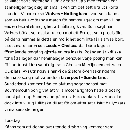
se vilket sorts motstånd Burnley sätter upp men formen har
sannerligen tagit sig en smäll även om det sett bra ut i korta
stunder. Vi har också
Wolves – Nottingham
i vad som känns
som en helt avgörande match för hemmalaget om man vill ha
ens en teoretisk möjlighet att hålla sig kvar. Som sagt har
Wolves börjat se resultat ut och mot ett Forrest som precis åkt
på däng hemma är detta en möjlighet som inte får slarvas bort.
Lite senare har vi sen
Leeds – Chelsea
där båda lagen i
föregående omgång gjorde en bra insats. Poängen är kritiska
för båda lagen där hemmalaget behöver varje poäng man kan
få i bottenstriden samtidigt som Chelsea lär vilja cementera en
CL-plats. Avslutningsvis har vi de 2 stora överraskningarna
denna säsong mot varandra i
Liverpool – Sunderland
.
Sunderland kommer från en blytung seger senast mot
Bournemouth och givet att Villa möter Brighton hade 3 poäng
här skjutit upp Sunderland på minst Europaplats. Liverpool lär
dock inte vilja gå tillbaka till att förlora efter att tillslut ha lyckats
vinna senaste helgen.
Torsdag
Känns som att denna avslutande drabbning kommer vara