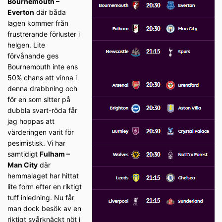
Bournemouth –
Everton
där båda
lagen kommer från
frustrerande förluster i
helgen. Lite
förvånande ges
Bournemouth inte ens
50% chans att vinna i
denna drabbning och
för en som sitter på
dubbla svart-röda får
jag hoppas att
värderingen varit för
pesimistisk. Vi har
samtidigt
Fulham –
Man City
där
hemmalaget har hittat
lite form efter en riktigt
tuff inledning. Nu får
man dock besök av en
riktigt svårknäckt nöt i