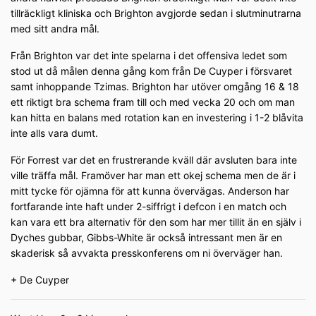
tillräckligt kliniska och Brighton avgjorde sedan i slutminutrarna
med sitt andra mål.
Från Brighton var det inte spelarna i det offensiva ledet som
stod ut då målen denna gång kom från De Cuyper i försvaret
samt inhoppande Tzimas. Brighton har utöver omgång 16 & 18
ett riktigt bra schema fram till och med vecka 20 och om man
kan hitta en balans med rotation kan en investering i 1-2 blåvita
inte alls vara dumt.
För Forrest var det en frustrerande kväll där avsluten bara inte
ville träffa mål. Framöver har man ett okej schema men de är i
mitt tycke för ojämna för att kunna övervägas. Anderson har
fortfarande inte haft under 2-siffrigt i defcon i en match och
kan vara ett bra alternativ för den som har mer tillit än en själv i
Dyches gubbar, Gibbs-White är också intressant men är en
skaderisk så avvakta presskonferens om ni överväger han.
+ De Cuyper