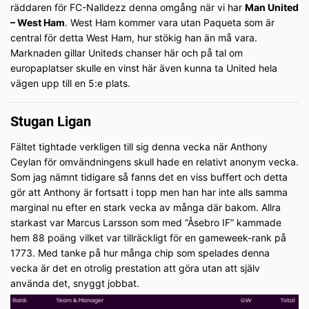
räddaren för FC-Nalldezz denna omgång när vi har
Man United
– West Ham
. West Ham kommer vara utan Paqueta som är
central för detta West Ham, hur stökig han än må vara.
Marknaden gillar Uniteds chanser här och på tal om
europaplatser skulle en vinst här även kunna ta United hela
vägen upp till en 5:e plats.
Stugan Ligan
Fältet tightade verkligen till sig denna vecka när Anthony
Ceylan för omvändningens skull hade en relativt anonym vecka.
Som jag nämnt tidigare så fanns det en viss buffert och detta
gör att Anthony är fortsatt i topp men han har inte alls samma
marginal nu efter en stark vecka av många där bakom. Allra
starkast var Marcus Larsson som med “Åsebro IF” kammade
hem 88 poäng vilket var tillräckligt för en gameweek-rank på
1773. Med tanke på hur många chip som spelades denna
vecka är det en otrolig prestation att göra utan att själv
använda det, snyggt jobbat.