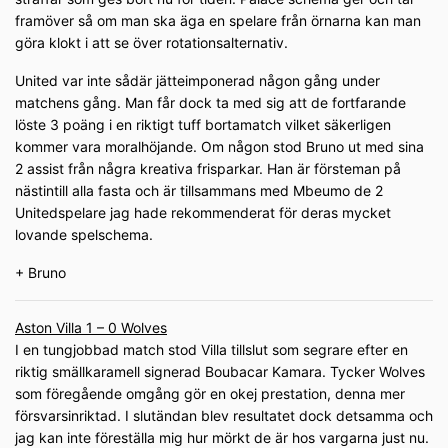
framöver så om man ska äga en spelare från örnarna kan man
göra klokt i att se över rotationsalternativ.
United var inte sådär jätteimponerad någon gång under
matchens gång. Man får dock ta med sig att de fortfarande
löste 3 poäng i en riktigt tuff bortamatch vilket säkerligen
kommer vara moralhöjande. Om någon stod Bruno ut med sina
2 assist från några kreativa frisparkar. Han är försteman på
nästintill alla fasta och är tillsammans med Mbeumo de 2
Unitedspelare jag hade rekommenderat för deras mycket
lovande spelschema.
+ Bruno
Aston Villa 1 – 0 Wolves
I en tungjobbad match stod Villa tillslut som segrare efter en
riktig smällkaramell signerad Boubacar Kamara. Tycker Wolves
som föregående omgång gör en okej prestation, denna mer
försvarsinriktad. I slutändan blev resultatet dock detsamma och
jag kan inte föreställa mig hur mörkt de är hos vargarna just nu.