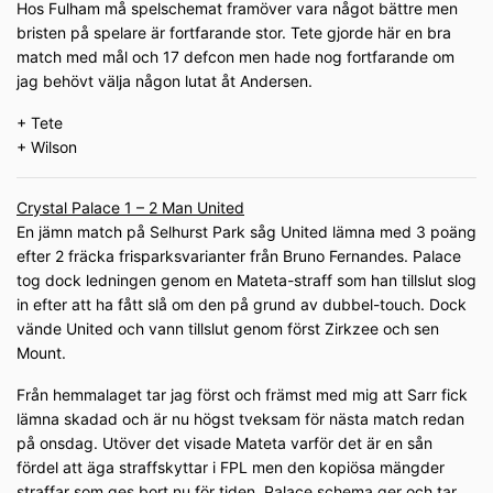
Hos Fulham må spelschemat framöver vara något bättre men
bristen på spelare är fortfarande stor. Tete gjorde här en bra
match med mål och 17 defcon men hade nog fortfarande om
jag behövt välja någon lutat åt Andersen.
+ Tete
+ Wilson
Crystal Palace 1 – 2 Man United
En jämn match på Selhurst Park såg United lämna med 3 poäng
efter 2 fräcka frisparksvarianter från Bruno Fernandes. Palace
tog dock ledningen genom en Mateta-straff som han tillslut slog
in efter att ha fått slå om den på grund av dubbel-touch. Dock
vände United och vann tillslut genom först Zirkzee och sen
Mount.
Från hemmalaget tar jag först och främst med mig att Sarr fick
lämna skadad och är nu högst tveksam för nästa match redan
på onsdag. Utöver det visade Mateta varför det är en sån
fördel att äga straffskyttar i FPL men den kopiösa mängder
straffar som ges bort nu för tiden. Palace schema ger och tar