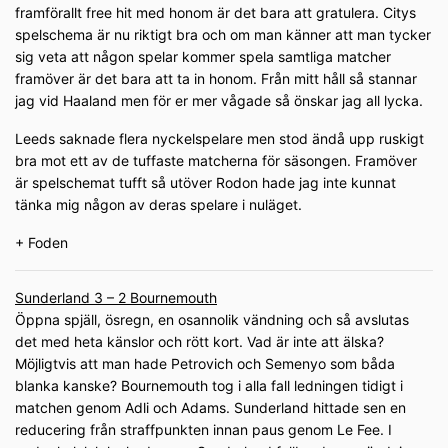
framförallt free hit med honom är det bara att gratulera. Citys
spelschema är nu riktigt bra och om man känner att man tycker
sig veta att någon spelar kommer spela samtliga matcher
framöver är det bara att ta in honom. Från mitt håll så stannar
jag vid Haaland men för er mer vågade så önskar jag all lycka.
Leeds saknade flera nyckelspelare men stod ändå upp ruskigt
bra mot ett av de tuffaste matcherna för säsongen. Framöver
är spelschemat tufft så utöver Rodon hade jag inte kunnat
tänka mig någon av deras spelare i nuläget.
+ Foden
Sunderland 3 – 2 Bournemouth
Öppna spjäll, ösregn, en osannolik vändning och så avslutas
det med heta känslor och rött kort. Vad är inte att älska?
Möjligtvis att man hade Petrovich och Semenyo som båda
blanka kanske? Bournemouth tog i alla fall ledningen tidigt i
matchen genom Adli och Adams. Sunderland hittade sen en
reducering från straffpunkten innan paus genom Le Fee. I