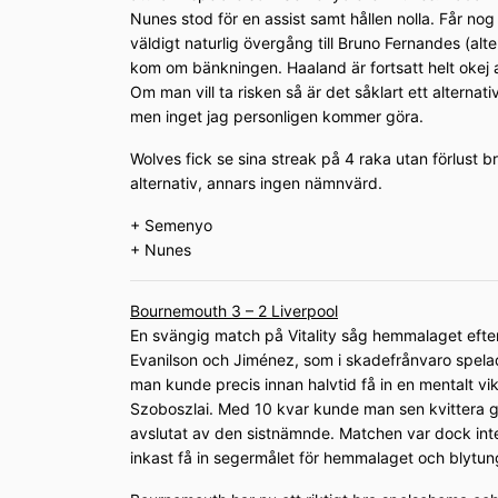
Nunes stod för en assist samt hållen nolla. Får n
väldigt naturlig övergång till Bruno Fernandes (alt
kom om bänkningen. Haaland är fortsatt helt okej 
Om man vill ta risken så är det såklart ett alternati
men inget jag personligen kommer göra.
Wolves fick se sina streak på 4 raka utan förlust 
alternativ, annars ingen nämnvärd.
+ Semenyo
+ Nunes
Bournemouth 3 – 2 Liverpool
En svängig match på Vitality såg hemmalaget efte
Evanilson och Jiménez, som i skadefrånvaro spelade 
man kunde precis innan halvtid få in en mentalt vi
Szoboszlai. Med 10 kvar kunde man sen kvittera g
avslutat av den sistnämnde. Matchen var dock inte k
inkast få in segermålet för hemmalaget och blytu