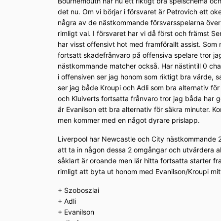
Bournemouth har nu ett riktigt bra spelschema och 
det nu. Om vi börjar i försvaret är Petrovich ett o
några av de nästkommande försvarsspelarna över 
rimligt val. I försvaret har vi då först och främst 
har visst offensivt hot med framförallt assist. So
fortsatt skadefrånvaro på offensiva spelare tror ja
nästkommande matcher också. Har nästintill 0 cha
i offensiven ser jag honom som riktigt bra värde, sa
ser jag både Kroupi och Adli som bra alternativ fö
och Kluiverts fortsatta frånvaro tror jag båda har
är Evanilson ett bra alternativ för säkra minuter.
men kommer med en något dyrare prislapp.
Liverpool har Newcastle och City nästkommande 2 i
att ta in någon dessa 2 omgångar och utvärdera alt
såklart är oroande men lär hitta fortsatta starter f
rimligt att byta ut honom med Evanilson/Kroupi mitt
+ Szoboszlai
+ Adli
+ Evanilson