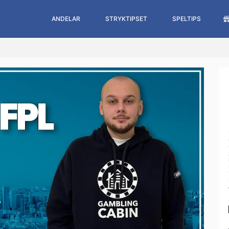
ANDELAR
STRYKTIPSET
SPELTIPS