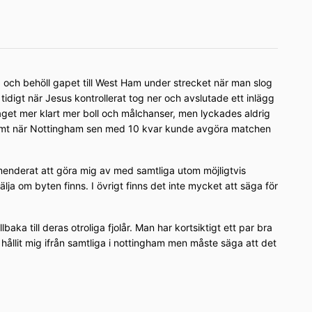
ch behöll gapet till West Ham under strecket när man slog
idigt när Jesus kontrollerat tog ner och avslutade ett inlägg
laget mer klart mer boll och målchanser, men lyckades aldrig
ostsamt när Nottingham sen med 10 kvar kunde avgöra matchen
enderat att göra mig av med samtliga utom möjligtvis
älja om byten finns. I övrigt finns det inte mycket att säga för
lbaka till deras otroliga fjolår. Man har kortsiktigt ett par bra
hållit mig ifrån samtliga i nottingham men måste säga att det