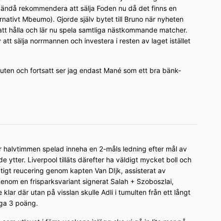
og ändå rekommendera att sälja Foden nu då det finns en
ernativt Mbeumo). Gjorde själv bytet till Bruno när nyheten
att hålla och lär nu spela samtliga nästkommande matcher.
v att sälja norrmannen och investera i resten av laget istället
bruten och fortsatt ser jag endast Mané som ett bra bänk-
r halvtimmen spelad inneha en 2-måls ledning efter mål av
ytter. Liverpool tilläts därefter ha väldigt mycket boll och
ktigt reucering genom kapten Van DIjk, assisterat av
enom en frisparksvariant signerat Salah + Szoboszlai,
lar där utan på visslan skulle Adli i tumulten från ett långt
nga 3 poäng.