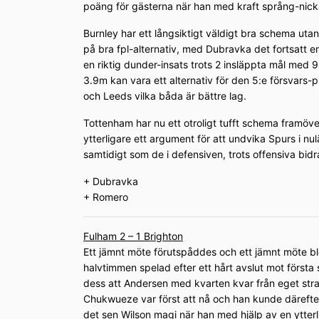
poäng för gästerna när han med kraft språng-nickad
Burnley har ett långsiktigt väldigt bra schema uta
på bra fpl-alternativ, med Dubravka det fortsatt 
en riktig dunder-insats trots 2 insläppta mål med 
3.9m kan vara ett alternativ för den 5:e försvars-
och Leeds vilka båda är bättre lag.
Tottenham har nu ett otroligt tufft schema framöve
ytterligare ett argument för att undvika Spurs i nu
samtidigt som de i defensiven, trots offensiva bidr
+ Dubravka
+ Romero
Fulham 2 – 1 Brighton
Ett jämnt möte förutspåddes och ett jämnt möte ble
halvtimmen spelad efter ett hårt avslut mot första 
dess att Andersen med kvarten kvar från eget stra
Chukwueze var först att nå och han kunde därefte
det sen Wilson magi när han med hjälp av en ytterl