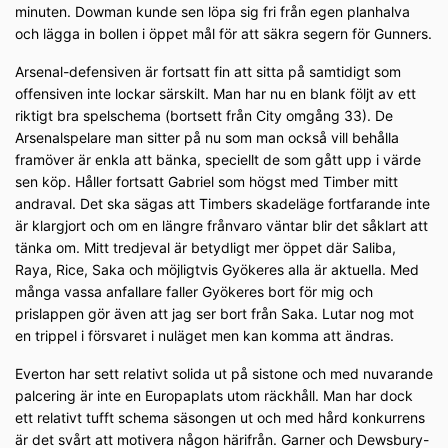
minuten. Dowman kunde sen löpa sig fri från egen planhalva
och lägga in bollen i öppet mål för att säkra segern för Gunners.
Arsenal-defensiven är fortsatt fin att sitta på samtidigt som
offensiven inte lockar särskilt. Man har nu en blank följt av ett
riktigt bra spelschema (bortsett från City omgång 33). De
Arsenalspelare man sitter på nu som man också vill behålla
framöver är enkla att bänka, speciellt de som gått upp i värde
sen köp. Håller fortsatt Gabriel som högst med Timber mitt
andraval. Det ska sägas att Timbers skadeläge fortfarande inte
är klargjort och om en längre frånvaro väntar blir det såklart att
tänka om. Mitt tredjeval är betydligt mer öppet där Saliba,
Raya, Rice, Saka och möjligtvis Gyökeres alla är aktuella. Med
många vassa anfallare faller Gyökeres bort för mig och
prislappen gör även att jag ser bort från Saka. Lutar nog mot
en trippel i försvaret i nuläget men kan komma att ändras.
Everton har sett relativt solida ut på sistone och med nuvarande
palcering är inte en Europaplats utom räckhåll. Man har dock
ett relativt tufft schema säsongen ut och med hård konkurrens
är det svårt att motivera någon härifrån. Garner och Dewsbury-