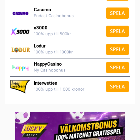
Casumo
SPELA
Endast Casinobonus
x3000
SPELA
100% upp till 500kr
Lodur
SPELA
100% upp till 1000kr
HappyCasino
SPELA
Ny Casinobonus
Interwetten
SPELA
100% upp till 1 000 kronor