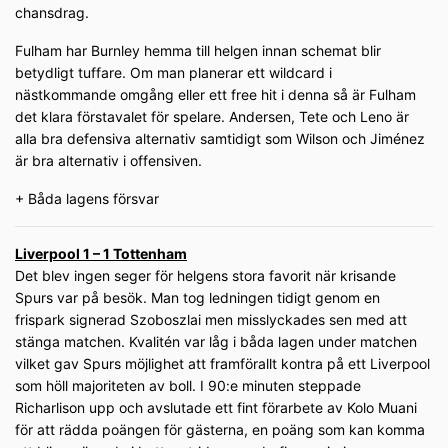
chansdrag.
Fulham har Burnley hemma till helgen innan schemat blir
betydligt tuffare. Om man planerar ett wildcard i
nästkommande omgång eller ett free hit i denna så är Fulham
det klara förstavalet för spelare. Andersen, Tete och Leno är
alla bra defensiva alternativ samtidigt som Wilson och Jiménez
är bra alternativ i offensiven.
+ Båda lagens försvar
Liverpool 1 – 1 Tottenham
Det blev ingen seger för helgens stora favorit när krisande
Spurs var på besök. Man tog ledningen tidigt genom en
frispark signerad Szoboszlai men misslyckades sen med att
stänga matchen. Kvalitén var låg i båda lagen under matchen
vilket gav Spurs möjlighet att framförallt kontra på ett Liverpool
som höll majoriteten av boll. I 90:e minuten steppade
Richarlison upp och avslutade ett fint förarbete av Kolo Muani
för att rädda poängen för gästerna, en poäng som kan komma