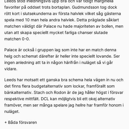
Leeds stod inledningsvis upp bra och var tidigt marginella
favoriter på oddset trots bortaplan. Gudmundsson tog dock
rött kort i slutsekunderna av första halvlek vilket såg gästerna
spela med 10 man hela andra halvlek. Detta präglade såklart
matchen väldigt där Palace nu hade majoriteten av bollen, men
utan att skapa speciellt mycket farliga chanser slutade
matchen 0-0.
Palace är också i gruppen lag som inte har en match denna
helg och schemat därefter är heller inte speciellt lovande. Ser
ingen anledning att ta in någon härifrån i nuläget så vi går
vidare.
Leeds har motsatt ett ganska bra schema hela vägen in nu och
det finns flera budgetalternativ som lockar, framförallt som
bänkalternativ. Stach och Rodon är de jag håller högst i försvar
respektive mittfält. DCL kan möjligtvis bli ett okej alternativ
framöver, men ser många spelare jag hellre har framför honom i
nuläget.
+ Båda försvaren