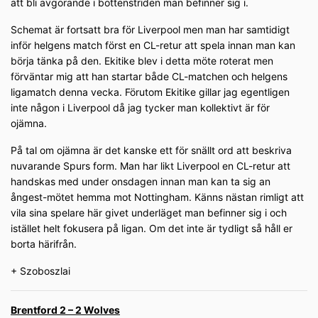
att bli avgörande i bottenstriden man befinner sig i.
Schemat är fortsatt bra för Liverpool men man har samtidigt
inför helgens match först en CL-retur att spela innan man kan
börja tänka på den. Ekitike blev i detta möte roterat men
förväntar mig att han startar både CL-matchen och helgens
ligamatch denna vecka. Förutom Ekitike gillar jag egentligen
inte någon i Liverpool då jag tycker man kollektivt är för
ojämna.
På tal om ojämna är det kanske ett för snällt ord att beskriva
nuvarande Spurs form. Man har likt Liverpool en CL-retur att
handskas med under onsdagen innan man kan ta sig an
ångest-mötet hemma mot Nottingham. Känns nästan rimligt att
vila sina spelare här givet underläget man befinner sig i och
istället helt fokusera på ligan. Om det inte är tydligt så håll er
borta härifrån.
+ Szoboszlai
Brentford 2 – 2 Wolves