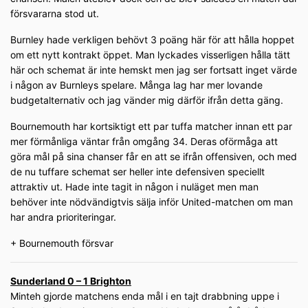
försvararna stod ut.
Burnley hade verkligen behövt 3 poäng här för att hålla hoppet
om ett nytt kontrakt öppet. Man lyckades visserligen hålla tätt
här och schemat är inte hemskt men jag ser fortsatt inget värde
i någon av Burnleys spelare. Många lag har mer lovande
budgetalternativ och jag vänder mig därför ifrån detta gäng.
Bournemouth har kortsiktigt ett par tuffa matcher innan ett par
mer förmånliga väntar från omgång 34. Deras oförmåga att
göra mål på sina chanser får en att se ifrån offensiven, och med
de nu tuffare schemat ser heller inte defensiven speciellt
attraktiv ut. Hade inte tagit in någon i nuläget men man
behöver inte nödvändigtvis sälja inför United-matchen om man
har andra prioriteringar.
+ Bournemouth försvar
Sunderland 0 – 1 Brighton
Minteh gjorde matchens enda mål i en tajt drabbning uppe i