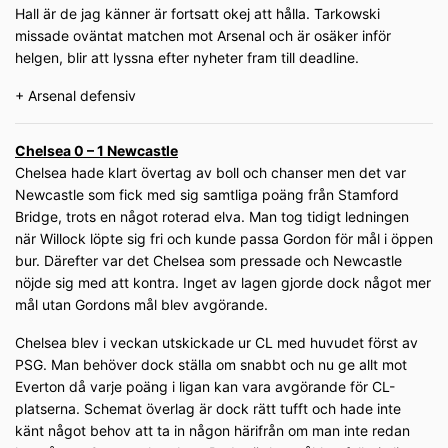
Hall är de jag känner är fortsatt okej att hålla. Tarkowski
missade oväntat matchen mot Arsenal och är osäker inför
helgen, blir att lyssna efter nyheter fram till deadline.
+ Arsenal defensiv
Chelsea 0 – 1 Newcastle
Chelsea hade klart övertag av boll och chanser men det var
Newcastle som fick med sig samtliga poäng från Stamford
Bridge, trots en något roterad elva. Man tog tidigt ledningen
när Willock löpte sig fri och kunde passa Gordon för mål i öppen
bur. Därefter var det Chelsea som pressade och Newcastle
nöjde sig med att kontra. Inget av lagen gjorde dock något mer
mål utan Gordons mål blev avgörande.
Chelsea blev i veckan utskickade ur CL med huvudet först av
PSG. Man behöver dock ställa om snabbt och nu ge allt mot
Everton då varje poäng i ligan kan vara avgörande för CL-
platserna. Schemat överlag är dock rätt tufft och hade inte
känt något behov att ta in någon härifrån om man inte redan