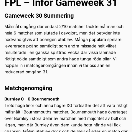
FPL – Inför Gameweek 31
Gameweek 30 Summering
Målsnål omgång där endast 2/10 matcher täckte mållinan och
hela 6 matcher som slutade i oavgjort, men det betyder inte
nödvändigtvis att poängen uteblev. Många populära spelare
levererade poäng samtidigt som andra missade helt vilket
resulterade i en ganska splittrad vecka där vissa lämnade
riktigt nöjda samtidigt som andra hade tunga röda pilar. Vi
hoppar in i matchgenomgången innan vi tar oss ann en
reducerad omgång 31.
Matchgenomgång
Burnley 0 – 0 Bournemouth
Trots höga linor och ännu högre XG fortsätter det att vara riktigt
målsnålt i Bournemouths matcher. Bournemouth hade övertaget
över Burnley i stora delar av matchen med majoritet av boll och
lägen, men där Burnley även dem kunde hota när de väl fick
chansen. Målen uteblev dock och de blev således en match där