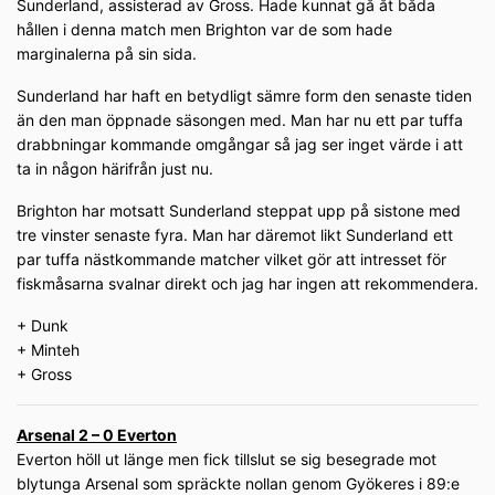
Sunderland, assisterad av Gross. Hade kunnat gå åt båda
hållen i denna match men Brighton var de som hade
marginalerna på sin sida.
Sunderland har haft en betydligt sämre form den senaste tiden
än den man öppnade säsongen med. Man har nu ett par tuffa
drabbningar kommande omgångar så jag ser inget värde i att
ta in någon härifrån just nu.
Brighton har motsatt Sunderland steppat upp på sistone med
tre vinster senaste fyra. Man har däremot likt Sunderland ett
par tuffa nästkommande matcher vilket gör att intresset för
fiskmåsarna svalnar direkt och jag har ingen att rekommendera.
+ Dunk
+ Minteh
+ Gross
Arsenal 2 – 0 Everton
Everton höll ut länge men fick tillslut se sig besegrade mot
blytunga Arsenal som spräckte nollan genom Gyökeres i 89:e