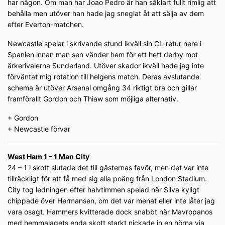
har någon. Om man har Joao Pedro är han såklart fullt rimlig att
behålla men utöver han hade jag sneglat åt att sälja av dem
efter Everton-matchen.
Newcastle spelar i skrivande stund ikväll sin CL-retur nere i
Spanien innan man sen vänder hem för ett hett derby mot
ärkerivalerna Sunderland. Utöver skador ikväll hade jag inte
förväntat mig rotation till helgens match. Deras avslutande
schema är utöver Arsenal omgång 34 riktigt bra och gillar
framförallt Gordon och Thiaw som möjliga alternativ.
+ Gordon
+ Newcastle förvar
West Ham 1 – 1 Man City
24 – 1 i skott slutade det till gästernas favör, men det var inte
tillräckligt för att få med sig alla poäng från London Stadium.
City tog ledningen efter halvtimmen spelad när Silva kyligt
chippade över Hermansen, om det var menat eller inte låter jag
vara osagt. Hammers kvitterade dock snabbt när Mavropanos
med hemmalagets enda skott starkt nickade in en hörna via