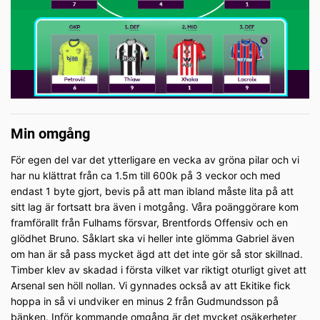
Min omgång
För egen del var det ytterligare en vecka av gröna pilar och vi
har nu klättrat från ca 1.5m till 600k på 3 veckor och med
endast 1 byte gjort, bevis på att man ibland måste lita på att
sitt lag är fortsatt bra även i motgång. Våra poänggörare kom
framförallt från Fulhams försvar, Brentfords Offensiv och en
glödhet Bruno. Såklart ska vi heller inte glömma Gabriel även
om han är så pass mycket ägd att det inte gör så stor skillnad.
Timber klev av skadad i första vilket var riktigt oturligt givet att
Arsenal sen höll nollan. Vi gynnades också av att Ekitike fick
hoppa in så vi undviker en minus 2 från Gudmundsson på
bänken. Inför kommande omgång är det mycket osäkerheter