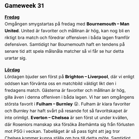
Gameweek 31
Fredag
Omgången smygstartas på fredag med
Bournemouth – Man
United
. United är favoriter och mållinan är hög, kan nog bli en
riktigt bra match och föredrar offensiven i båda lagen framför
defensiven. Samtidigt har Bournemouth haft en tendens på
senare tid att spela målsnåla matcher så vi får se hur detta
urartar sig.
Lördag
Lördagen bjuder sen först på
Brighton – Liverpool
, där vi enligt
oddsen kan förvänta oss en matchbild väldigt likt den i
fredagens match. Gästerna är favoriter och mållinan är hög,
gilla även i denna offeniven i båda lagen. Vi har sen omgångens
största favorit i
Fulham – Burnley
😮. Fulham är klara favoriter
och Burnley har haft svårt på resande fot så favoritskapet är
inte orimligt.
Everton – Chelsea
är sen först ut under kvällen,
där Roseniors manskap ska försöka återhämta sig från förlusten
mot PSG i veckan. Tabelläget är så pass tight att jag tror
Chelsea kommer kunna ställa om bra till detta möte. Samtidigt