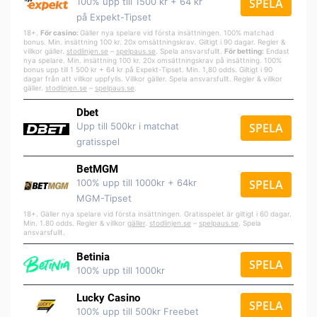
100% upp till 1500 kr + 64 kr
SPELA
på Expekt-Tipset
18+.
För casino:
Gäller nya spelare vid första insättningen. 100% matchad
bonus. Min. insättning 100 kr. 20x omsättningskrav. Giltigt i 90 dagar. Regler &
villkor gäller.
stodlinjen.se
–
spelpa
us.se
. Spela ansvarsfullt.
För betting:
Endast
nya spelare. Min. insättning 100 kr. 20x omsättningskrav på insättning. 100%
bonus upp till 1 500 kr + 64 kr på Expekt-Tipset. Min. 1,80 odds. Giltigt i 90
dagar från att villkor uppfylls. Villkor gäller. Spela ansvarsfullt. Regler & villkor
gäller.
stodlinjen.se
–
spelpaus.se
.
Dbet
Upp till 500kr i matchat
SPELA
gratisspel
BetMGM
100% upp till 1000kr + 64kr
SPELA
MGM-Tipset
18+. Gäller nya spelare vid första insättningen. Gratisspelet är giltigt i 60 dagar.
Min. 1.80 odds. Regler & villkor
gäller
.
stodlinjen.se
–
spelpaus.se
. Spela
ansvarsfullt.
Betinia
SPELA
100% upp till 1000kr
Lucky Casino
SPELA
100% upp till 500kr Freebet