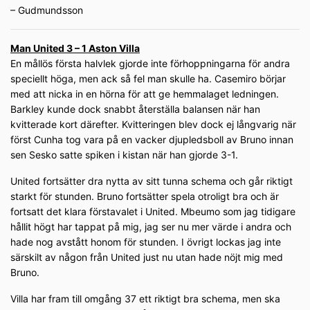
– Gudmundsson
Man United 3 – 1 Aston Villa
En mållös första halvlek gjorde inte förhoppningarna för andra
speciellt höga, men ack så fel man skulle ha. Casemiro börjar
med att nicka in en hörna för att ge hemmalaget ledningen.
Barkley kunde dock snabbt återställa balansen när han
kvitterade kort därefter. Kvitteringen blev dock ej långvarig när
först Cunha tog vara på en vacker djupledsboll av Bruno innan
sen Sesko satte spiken i kistan när han gjorde 3-1.
United fortsätter dra nytta av sitt tunna schema och går riktigt
starkt för stunden. Bruno fortsätter spela otroligt bra och är
fortsatt det klara förstavalet i United. Mbeumo som jag tidigare
hållit högt har tappat på mig, jag ser nu mer värde i andra och
hade nog avstått honom för stunden. I övrigt lockas jag inte
särskilt av någon från United just nu utan hade nöjt mig med
Bruno.
Villa har fram till omgång 37 ett riktigt bra schema, men ska