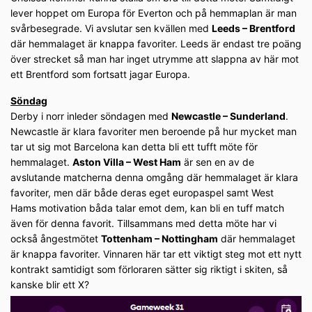
lever hoppet om Europa för Everton och på hemmaplan är man
svårbesegrade. Vi avslutar sen kvällen med
Leeds – Brentford
där hemmalaget är knappa favoriter. Leeds är endast tre poäng
över strecket så man har inget utrymme att slappna av här mot
ett Brentford som fortsatt jagar Europa.
Söndag
Derby i norr inleder söndagen med
Newcastle – Sunderland
.
Newcastle är klara favoriter men beroende på hur mycket man
tar ut sig mot Barcelona kan detta bli ett tufft möte för
hemmalaget.
Aston Villa – West Ham
är sen en av de
avslutande matcherna denna omgång där hemmalaget är klara
favoriter, men där både deras eget europaspel samt West
Hams motivation båda talar emot dem, kan bli en tuff match
även för denna favorit. Tillsammans med detta möte har vi
också ångestmötet
Tottenham – Nottingham
där hemmalaget
är knappa favoriter. Vinnaren här tar ett viktigt steg mot ett nytt
kontrakt samtidigt som förloraren sätter sig riktigt i skiten, så
kanske blir ett X?