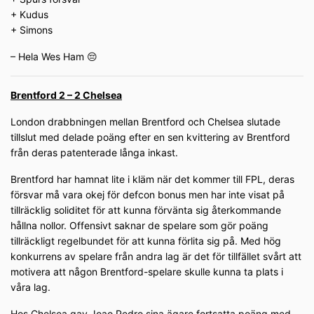
+ Kudus
+ Simons
– Hela Wes Ham 😔
Brentford 2 – 2 Chelsea
London drabbningen mellan Brentford och Chelsea slutade
tillslut med delade poäng efter en sen kvittering av Brentford
från deras patenterade långa inkast.
Brentford har hamnat lite i kläm när det kommer till FPL, deras
försvar må vara okej för defcon bonus men har inte visat på
tillräcklig soliditet för att kunna förvänta sig återkommande
hållna nollor. Offensivt saknar de spelare som gör poäng
tillräckligt regelbundet för att kunna förlita sig på. Med hög
konkurrens av spelare från andra lag är det för tillfället svårt att
motivera att någon Brentford-spelare skulle kunna ta plats i
våra lag.
Hos Chelsea gav Joao Pedro sina ägare fortsatta poäng med