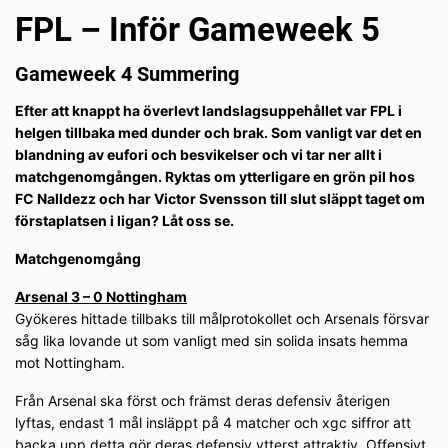
FPL – Inför Gameweek 5
Gameweek 4 Summering
Efter att knappt ha överlevt landslagsuppehållet var FPL i
helgen tillbaka med dunder och brak. Som vanligt var det en
blandning av eufori och besvikelser och vi tar ner allt i
matchgenomgången. Ryktas om ytterligare en grön pil hos
FC Nalldezz och har Victor Svensson till slut släppt taget om
förstaplatsen i ligan? Låt oss se.
Matchgenomgång
Arsenal 3 – 0 Nottingham
Gyökeres hittade tillbaks till målprotokollet och Arsenals försvar
såg lika lovande ut som vanligt med sin solida insats hemma
mot Nottingham.
Från Arsenal ska först och främst deras defensiv återigen
lyftas, endast 1 mål insläppt på 4 matcher och xgc siffror att
backa upp detta gör deras defensiv ytterst attraktiv. Offensivt