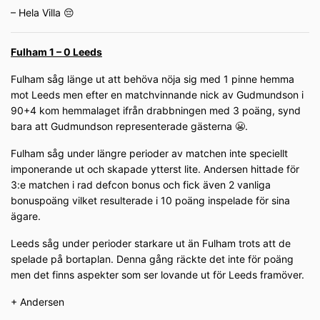
– Hela Villa 😔
Fulham 1 – 0 Leeds
Fulham såg länge ut att behöva nöja sig med 1 pinne hemma
mot Leeds men efter en matchvinnande nick av Gudmundson i
90+4 kom hemmalaget ifrån drabbningen med 3 poäng, synd
bara att Gudmundson representerade gästerna 😬.
Fulham såg under längre perioder av matchen inte speciellt
imponerande ut och skapade ytterst lite. Andersen hittade för
3:e matchen i rad defcon bonus och fick även 2 vanliga
bonuspoäng vilket resulterade i 10 poäng inspelade för sina
ägare.
Leeds såg under perioder starkare ut än Fulham trots att de
spelade på bortaplan. Denna gång räckte det inte för poäng
men det finns aspekter som ser lovande ut för Leeds framöver.
+ Andersen