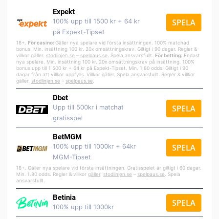
Expekt
100% upp till 1500 kr + 64 kr
SPELA
på Expekt-Tipset
18+.
För casino:
Gäller nya spelare vid första insättningen. 100% matchad
bonus. Min. insättning 100 kr. 20x omsättningskrav. Giltigt i 90 dagar. Regler &
villkor gäller.
stodlinjen.se
–
spelpa
us.se
. Spela ansvarsfullt.
För betting:
Endast
nya spelare. Min. insättning 100 kr. 20x omsättningskrav på insättning. 100%
bonus upp till 1 500 kr + 64 kr på Expekt-Tipset. Min. 1,80 odds. Giltigt i 90
dagar från att villkor uppfylls. Villkor gäller. Spela ansvarsfullt. Regler & villkor
gäller.
stodlinjen.se
–
spelpaus.se
.
Dbet
Upp till 500kr i matchat
SPELA
gratisspel
BetMGM
100% upp till 1000kr + 64kr
SPELA
MGM-Tipset
18+. Gäller nya spelare vid första insättningen. Gratisspelet är giltigt i 60 dagar.
Min. 1.80 odds. Regler & villkor
gäller
.
stodlinjen.se
–
spelpaus.se
. Spela
ansvarsfullt.
Betinia
SPELA
100% upp till 1000kr