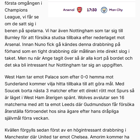
första omgången i
Champions
League, vi får se
om de satt sig i
benen på spelarna. Vi har även Nottingham som tar sig till
Burnley för att försöka studsa tillbaka efter nederlaget mot
Arsenal. Innan Nuno fick gå kändes denna drabbning på
förhand som en tight drabbning där mållinan inte direkt slog i
taket. Men nu när Ange tagit över så är alla kort på bordet och
det ska bli intressant hur Nottingham tar sig an uppgiften.
West Ham tar emot Palace som efter 0-0 hemma mot
Sunderland kommer vilja hitta tillbaka till att göra mål. Med
Soucek borta nästa 3 matcher efter ett direkt rött mot Spurs så
är läget i West Ham återigen spänt. Wolves avslutar sen 16
matcherna med att ta emot Leeds där Gudmundson får försöka
återställa förtroendet hos sina ägare efter hans dråpliga
självmål förra veckan.
Kvällen förgylls sedan först av en högintressant drabbning i
Manchester där United tar emot Chelsea. Amorim kommer ha