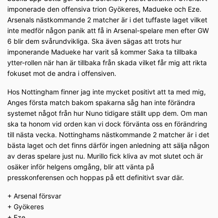
imponerade den offensiva trion Gyökeres, Madueke och Eze.
Arsenals nästkommande 2 matcher är i det tuffaste laget vilket
inte medför någon panik att få in Arsenal-spelare men efter GW
6 blir dem svårundvikliga. Ska även sägas att trots hur
imponerande Madueke har varit så kommer Saka ta tillbaka
ytter-rollen när han är tillbaka från skada vilket får mig att rikta
fokuset mot de andra i offensiven.
Hos Nottingham finner jag inte mycket positivt att ta med mig,
Anges första match bakom spakarna såg han inte förändra
systemet något från hur Nuno tidigare ställt upp dem. Om man
ska ta honom vid orden kan vi dock förvänta oss en förändring
till nästa vecka. Nottinghams nästkommande 2 matcher är i det
bästa laget och det finns därför ingen anledning att sälja någon
av deras spelare just nu. Murillo fick kliva av mot slutet och är
osäker inför helgens omgång, blir att vänta på
presskonferensen och hoppas på ett definitivt svar där.
+ Arsenal försvar
+ Gyökeres
+ Eze