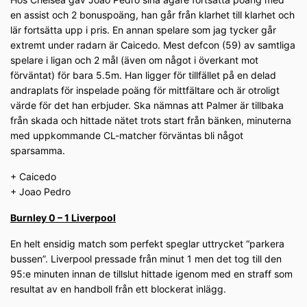
en assist och 2 bonuspoäng, han går från klarhet till klarhet och
lär fortsätta upp i pris. En annan spelare som jag tycker går
extremt under radarn är Caicedo. Mest defcon (59) av samtliga
spelare i ligan och 2 mål (även om något i överkant mot
förväntat) för bara 5.5m. Han ligger för tillfället på en delad
andraplats för inspelade poäng för mittfältare och är otroligt
värde för det han erbjuder. Ska nämnas att Palmer är tillbaka
från skada och hittade nätet trots start från bänken, minuterna
med uppkommande CL-matcher förväntas bli något
sparsamma.
+ Caicedo
+ Joao Pedro
Burnley 0 – 1 Liverpool
En helt ensidig match som perfekt speglar uttrycket “parkera
bussen”. Liverpool pressade från minut 1 men det tog till den
95:e minuten innan de tillslut hittade igenom med en straff som
resultat av en handboll från ett blockerat inlägg.