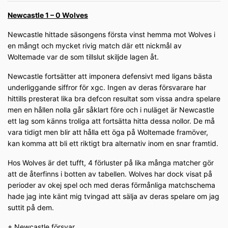
Newcastle 1 – 0 Wolves
Newcastle hittade säsongens första vinst hemma mot Wolves i
en mångt och mycket rivig match där ett nickmål av
Woltemade var de som tillslut skiljde lagen åt.
Newcastle fortsätter att imponera defensivt med ligans bästa
underliggande siffror för xgc. Ingen av deras försvarare har
hittills presterat lika bra defcon resultat som vissa andra spelare
men en hållen nolla går såklart före och i nuläget är Newcastle
ett lag som känns troliga att fortsätta hitta dessa nollor. De må
vara tidigt men blir att hålla ett öga på Woltemade framöver,
kan komma att bli ett riktigt bra alternativ inom en snar framtid.
Hos Wolves är det tufft, 4 förluster på lika många matcher gör
att de återfinns i botten av tabellen. Wolves har dock visat på
perioder av okej spel och med deras förmånliga matchschema
hade jag inte känt mig tvingad att sälja av deras spelare om jag
suttit på dem.
+ Newcastle försvar