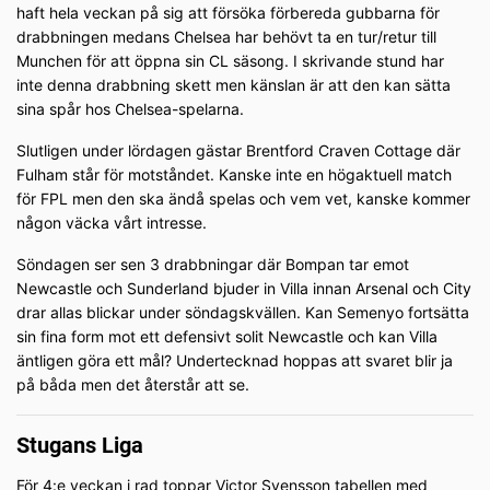
haft hela veckan på sig att försöka förbereda gubbarna för
drabbningen medans Chelsea har behövt ta en tur/retur till
Munchen för att öppna sin CL säsong. I skrivande stund har
inte denna drabbning skett men känslan är att den kan sätta
sina spår hos Chelsea-spelarna.
Slutligen under lördagen gästar Brentford Craven Cottage där
Fulham står för motståndet. Kanske inte en högaktuell match
för FPL men den ska ändå spelas och vem vet, kanske kommer
någon väcka vårt intresse.
Söndagen ser sen 3 drabbningar där Bompan tar emot
Newcastle och Sunderland bjuder in Villa innan Arsenal och City
drar allas blickar under söndagskvällen. Kan Semenyo fortsätta
sin fina form mot ett defensivt solit Newcastle och kan Villa
äntligen göra ett mål? Undertecknad hoppas att svaret blir ja
på båda men det återstår att se.
Stugans Liga
För 4:e veckan i rad toppar Victor Svensson tabellen med