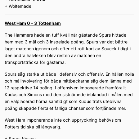
+ Woltemade
West Ham 0 – 3 Tottenham
The Hammers hade en tuff kväll när gästande Spurs hittade
hem med 3 mål och 3 inspelade poäng. Spurs var det bättre
laget matchen igenom och efter ett rött kort av Soucek tidigt i
den andra halvleken blev resten av matchen en
transportsträcka för gästerna.
Spurs såg starka ut både i defensiv och offensiv. En hållen nolla
och målinvolvering för båda mittbackarna såg dem lämna med
12 respektive 14 poäng. I offensiven imponerade framförallt
Kudus och Simons med den sistnämnde inblandad i målen med
en välplacerad hörna samtidigt som Kudus trots uteblivna
poäng skapade flertalet farliga chanser som förtjänade mer.
West Ham imponerande inte och uppryckning behövs om
Potters tid ska bli långvarig.
+ Spurs försvar