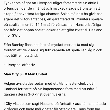
Tycker om något att Liverpool något försämrade sin aktie i
offensiven där de i mångt och mycket visade på brister i att
skapa / konvertera farliga chanser. Salah må dels ha givit oss
ägare det vi förväntat oss, en garanterad 90 minuters spelare
på straffar, men för 14.5m så förväntas mer. Hans bristfälliga
hot från det öppna spelet lockar en att göra bytet till Haaland
inför GW 6.
Från Burnley finns det inte så mycket mer att ta med sig
förutom att de visade sig fullt kapabla att spela i en låg block
mot bättre motstånd.
– Liverpool offensiv
Man City 3 – 0 Man United
Helgen avslutades sedan med ett Manchester-derby där
Haaland fortsatte på sin imponerande form med att näta 2
gånger i deras 3-0 vinst över rivalerna.
I City visade som sagt Haaland på fortsatt klass när han nätade
2 gånger och hade möjligheter för ytterligare. Hans form har