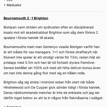
+ Madueke
Bournemouth 2 -1 Brighton
Bompan vann striden om sydkusten efter en disciplinerad
insats mot ett skadedrabbat Brighton som såg dem förlora 2
spelare i första halvlek till skada.
Bournemouths main man Semenyo visade återigen varför han
är ett måste för oss managers. 1+1 och förste straffskytt när
Kluivert inte spelar är ett otroligt värde för 7.5m, redan höjt sin
prislapp med 0.5m och han lär bli fortsatt dyrare framöver.
Senesi behåller sin 100% svit med att hitta defcon bonus även
om han inte denna gång fick med sig en hållen nolla.
Brighton såg sig strida i motvind redan från start när både
Hinshelwood och De Cuyper gick sönder tidigt i första halvlek.
Deras nästkommande matcher är inte de enklaste och jag ser
därför inget behov av att ta in någon från fiskmåsarna i nuläget.
+ Semenyo