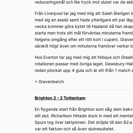
reduceringsmål och lite tryck mot slutet var de aldri
Från Liverpool tar jag med mig att Salah återigen
med sig en assist samt hade ytterligare ett par lä
vecka kommer göra bytet till Haaland då han skapat
starta men trots sitt mål förväntas minuterna framö
helgens omgång efter ett rött kort i cupen). Grav
särskilt högt även om minuterna framöver verkar b
Hos Everton tar jag med mig att Ndiaye och Grealis
rotationen passar med övriga laget. Dewsbury-Hall 
redan plockat upp 4 gula och är ett ifrån 1 match
+ Gravenberch
Brighton 2 – 2 Tottenham
En flygande start från Brighton som såg dem bekv
sitt slut. Richarlison hittade dock in med ett mentalt
Spurs tog över taktpinnen. Det dröjde till den 82:
var ett faktum och så även slutresultatet.