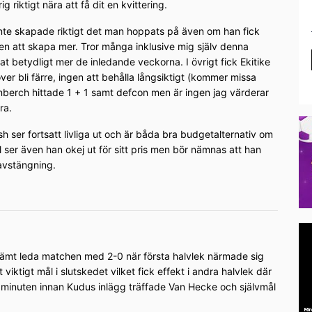
g riktigt nära att få dit en kvittering.
 inte skapade riktigt det man hoppats på även om han fick
gen att skapa mer. Tror många inklusive mig själv denna
 betydligt mer de inledande veckorna. I övrigt fick Ekitike
ver bli färre, ingen att behålla långsiktigt (kommer missa
enberch hittade 1 + 1 samt defcon men är ingen jag värderar
ra.
h ser fortsatt livliga ut och är båda bra budgetalternativ om
ser även han okej ut för sitt pris men bör nämnas att han
 avstängning.
ämt leda matchen med 2-0 när första halvlek närmade sig
 viktigt mål i slutskedet vilket fick effekt i andra halvlek där
a minuten innan Kudus inlägg träffade Van Hecke och självmål