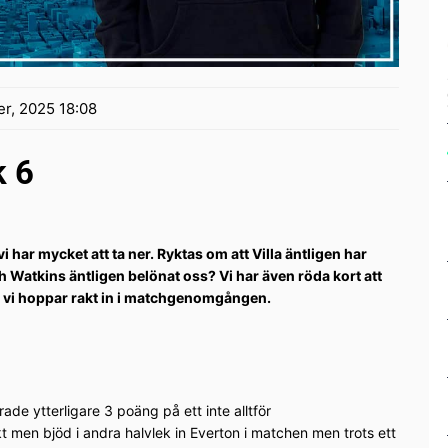
r, 2025 18:08
k 6
har mycket att ta ner. Ryktas om att Villa äntligen har
Watkins äntligen belönat oss? Vi har även röda kort att
å vi hoppar rakt in i matchgenomgången.
e ytterligare 3 poäng på ett inte alltför
men bjöd i andra halvlek in Everton i matchen men trots ett