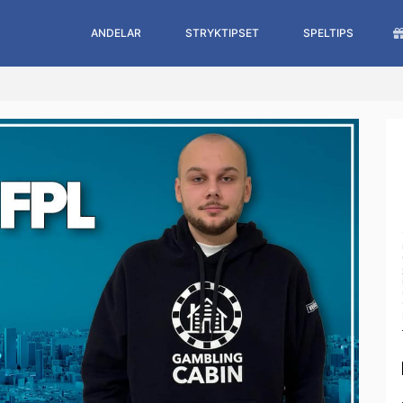
ANDELAR
STRYKTIPSET
SPELTIPS