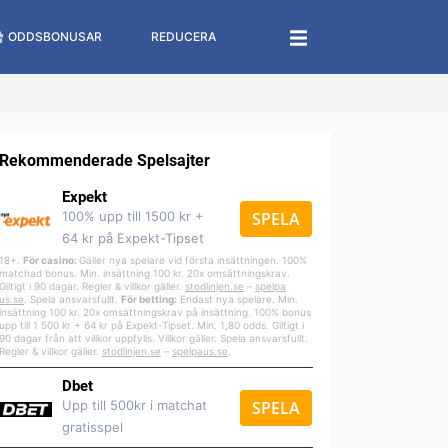
ODDSBONUSAR
REDUCERA
Rekommenderade Spelsajter
Expekt
100% upp till 1500 kr +
SPELA
64 kr på Expekt-Tipset
18+.
För casino:
Gäller nya spelare vid första insättningen. 100%
matchad bonus. Min. insättning 100 kr. 20x omsättningskrav.
Giltigt i 90 dagar. Regler & villkor gäller.
stodlinjen.se
–
spelpa
us.se
. Spela ansvarsfullt.
För betting:
Endast nya spelare. Min.
insättning 100 kr. 20x omsättningskrav på insättning. 100% bonus
upp till 1 500 kr + 64 kr på Expekt-Tipset. Min. 1,80 odds. Giltigt i
90 dagar från att villkor uppfylls. Villkor gäller. Spela ansvarsfullt.
Regler & villkor gäller.
stodlinjen.se
–
spelpaus.se
.
Dbet
Upp till 500kr i matchat
SPELA
gratisspel