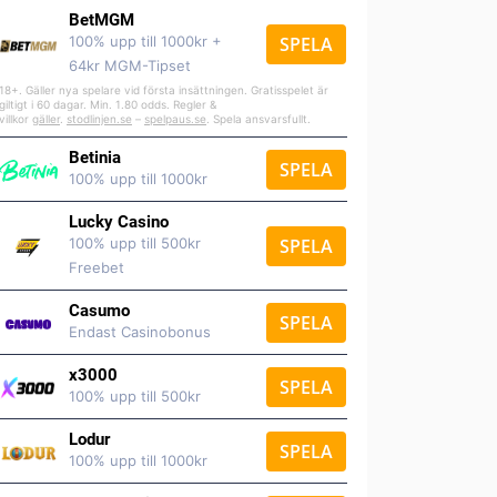
BetMGM
100% upp till 1000kr +
SPELA
64kr MGM-Tipset
18+. Gäller nya spelare vid första insättningen. Gratisspelet är
giltigt i 60 dagar. Min. 1.80 odds. Regler &
villkor
gäller
.
stodlinjen.se
–
spelpaus.se
. Spela ansvarsfullt.
Betinia
SPELA
100% upp till 1000kr
Lucky Casino
100% upp till 500kr
SPELA
Freebet
Casumo
SPELA
Endast Casinobonus
x3000
SPELA
100% upp till 500kr
Lodur
SPELA
100% upp till 1000kr