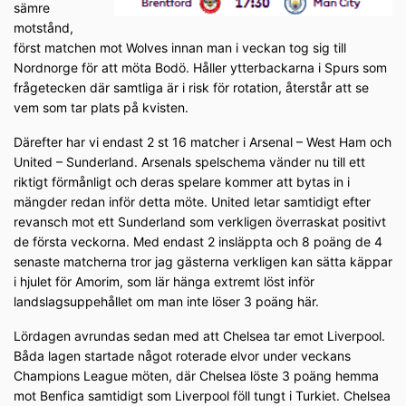
sämre
motstånd,
först matchen mot Wolves innan man i veckan tog sig till
Nordnorge för att möta Bodö. Håller ytterbackarna i Spurs som
frågetecken där samtliga är i risk för rotation, återstår att se
vem som tar plats på kvisten.
Därefter har vi endast 2 st 16 matcher i Arsenal – West Ham och
United – Sunderland. Arsenals spelschema vänder nu till ett
riktigt förmånligt och deras spelare kommer att bytas in i
mängder redan inför detta möte. United letar samtidigt efter
revansch mot ett Sunderland som verkligen överraskat positivt
de första veckorna. Med endast 2 insläppta och 8 poäng de 4
senaste matcherna tror jag gästerna verkligen kan sätta käppar
i hjulet för Amorim, som lär hänga extremt löst inför
landslagsuppehållet om man inte löser 3 poäng här.
Lördagen avrundas sedan med att Chelsea tar emot Liverpool.
Båda lagen startade något roterade elvor under veckans
Champions League möten, där Chelsea löste 3 poäng hemma
mot Benfica samtidigt som Liverpool föll tungt i Turkiet. Chelsea