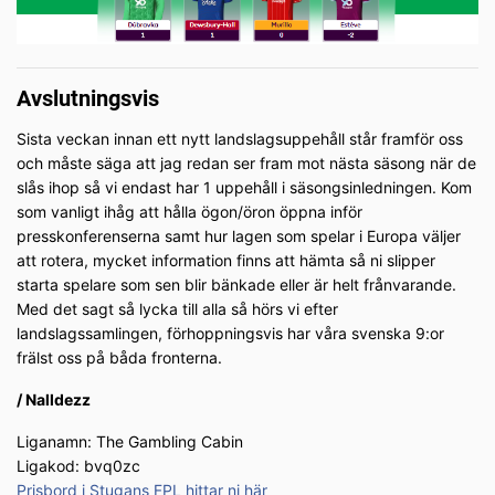
Avslutningsvis
Sista veckan innan ett nytt landslagsuppehåll står framför oss
och måste säga att jag redan ser fram mot nästa säsong när de
slås ihop så vi endast har 1 uppehåll i säsongsinledningen. Kom
som vanligt ihåg att hålla ögon/öron öppna inför
presskonferenserna samt hur lagen som spelar i Europa väljer
att rotera, mycket information finns att hämta så ni slipper
starta spelare som sen blir bänkade eller är helt frånvarande.
Med det sagt så lycka till alla så hörs vi efter
landslagssamlingen, förhoppningsvis har våra svenska 9:or
frälst oss på båda fronterna.
/ Nalldezz
Liganamn: The Gambling Cabin
Ligakod: bvq0zc
Prisbord i Stugans FPL hittar ni här