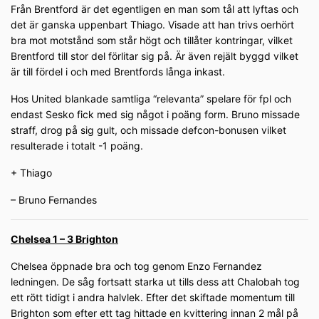
Från Brentford är det egentligen en man som tål att lyftas och
det är ganska uppenbart Thiago. Visade att han trivs oerhört
bra mot motstånd som står högt och tillåter kontringar, vilket
Brentford till stor del förlitar sig på. Är även rejält byggd vilket
är till fördel i och med Brentfords långa inkast.
Hos United blankade samtliga “relevanta” spelare för fpl och
endast Sesko fick med sig något i poäng form. Bruno missade
straff, drog på sig gult, och missade defcon-bonusen vilket
resulterade i totalt -1 poäng.
+ Thiago
– Bruno Fernandes
Chelsea 1 – 3 Brighton
Chelsea öppnade bra och tog genom Enzo Fernandez
ledningen. De såg fortsatt starka ut tills dess att Chalobah tog
ett rött tidigt i andra halvlek. Efter det skiftade momentum till
Brighton som efter ett tag hittade en kvittering innan 2 mål på