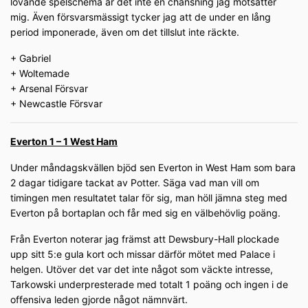
lovande spelschema är det inte en chansning jag motsätter
mig. Även försvarsmässigt tycker jag att de under en lång
period imponerade, även om det tillslut inte räckte.
+ Gabriel
+ Woltemade
+ Arsenal Försvar
+ Newcastle Försvar
Everton 1 – 1 West Ham
Under måndagskvällen bjöd sen Everton in West Ham som bara
2 dagar tidigare tackat av Potter. Säga vad man vill om
timingen men resultatet talar för sig, man höll jämna steg med
Everton på bortaplan och får med sig en välbehövlig poäng.
Från Everton noterar jag främst att Dewsbury-Hall plockade
upp sitt 5:e gula kort och missar därför mötet med Palace i
helgen. Utöver det var det inte något som väckte intresse,
Tarkowski underpresterade med totalt 1 poäng och ingen i de
offensiva leden gjorde något nämnvärt.