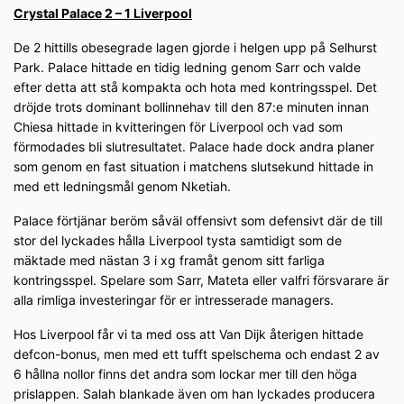
Crystal Palace 2 – 1 Liverpool
De 2 hittills obesegrade lagen gjorde i helgen upp på Selhurst
Park. Palace hittade en tidig ledning genom Sarr och valde
efter detta att stå kompakta och hota med kontringsspel. Det
dröjde trots dominant bollinnehav till den 87:e minuten innan
Chiesa hittade in kvitteringen för Liverpool och vad som
förmodades bli slutresultatet. Palace hade dock andra planer
som genom en fast situation i matchens slutsekund hittade in
med ett ledningsmål genom Nketiah.
Palace förtjänar beröm såväl offensivt som defensivt där de till
stor del lyckades hålla Liverpool tysta samtidigt som de
mäktade med nästan 3 i xg framåt genom sitt farliga
kontringsspel. Spelare som Sarr, Mateta eller valfri försvarare är
alla rimliga investeringar för er intresserade managers.
Hos Liverpool får vi ta med oss att Van Dijk återigen hittade
defcon-bonus, men med ett tufft spelschema och endast 2 av
6 hållna nollor finns det andra som lockar mer till den höga
prislappen. Salah blankade även om han lyckades producera