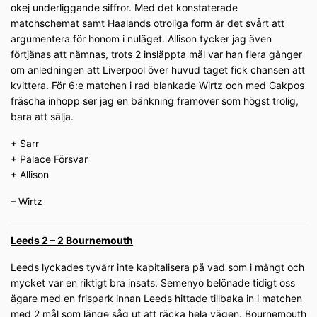
okej underliggande siffror. Med det konstaterade
matchschemat samt Haalands otroliga form är det svårt att
argumentera för honom i nuläget. Allison tycker jag även
förtjänas att nämnas, trots 2 insläppta mål var han flera gånger
om anledningen att Liverpool över huvud taget fick chansen att
kvittera. För 6:e matchen i rad blankade Wirtz och med Gakpos
fräscha inhopp ser jag en bänkning framöver som högst trolig,
bara att sälja.
+ Sarr
+ Palace Försvar
+ Allison
– Wirtz
Leeds 2 – 2 Bournemouth
Leeds lyckades tyvärr inte kapitalisera på vad som i mångt och
mycket var en riktigt bra insats. Semenyo belönade tidigt oss
ägare med en frispark innan Leeds hittade tillbaka in i matchen
med 2 mål som länge såg ut att räcka hela vägen. Bournemouth