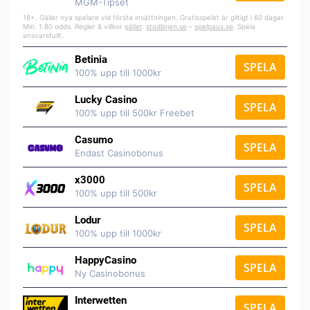
MGM-Tipset
18+. Gäller nya spelare vid första insättningen. Gratisspelet är giltigt i 60 dagar.
Min. 1.80 odds. Regler & villkor
gäller
.
stodlinjen.se
–
spelpaus.se
. Spela
ansvarsfullt.
Betinia
SPELA
100% upp till 1000kr
Lucky Casino
SPELA
100% upp till 500kr Freebet
Casumo
SPELA
Endast Casinobonus
x3000
SPELA
100% upp till 500kr
Lodur
SPELA
100% upp till 1000kr
HappyCasino
SPELA
Ny Casinobonus
Interwetten
SPELA