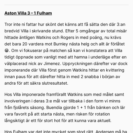
Aston Villa 3 – 1 Fulham
Tror inte ni fattar hur skönt det känns att få sätta den där 3:an
bredvid Villa i skrivande stund. Efter 5 omgångar av total misär
hittade äntligen Watkins och Rogers in med poäng, nu krävs
det bara 20 vardera mot Burnley nästa helg och allt är förlåtet
😁. Om vi fokuserar på matchen så kan vi konstatera att Villa
tidigt öppnade som vanligt med att hamna i underläge efter en
välplacerad nick av Jimenez. Uppryckningen därefter var dock
imponerande där Villa först genom Watkins hittar en kvittering
innan paus för att därefter hitta in med 2 snabba i början av
andra för att säkra slutresultatet.
Hos Villa imponerade framförallt Watkins som med målet samt
involveringen i deras 3:e mål var tillbaka i den form vi minns
från fjolårets säsong. Buendia gjorde 1 + 1 från bänken och lär
vara favorit på att starta nästa, men risken för rotation
långsiktigt är ett för stort hot för att kunna vara aktuell.
Hos Fulham var det inte mycket som stod rätt, Andersen må ha