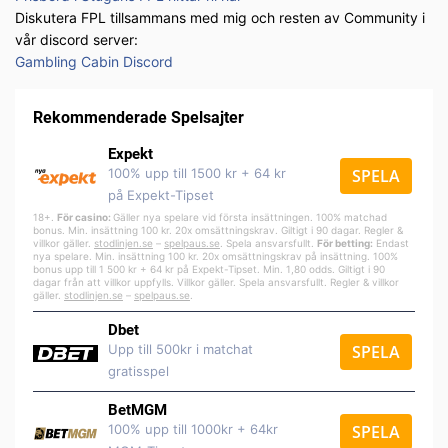
Diskutera FPL tillsammans med mig och resten av Community i
vår discord server:
Gambling Cabin Discord
Rekommenderade Spelsajter
Expekt
100% upp till 1500 kr + 64 kr
SPELA
på Expekt-Tipset
18+.
För casino:
Gäller nya spelare vid första insättningen. 100% matchad
bonus. Min. insättning 100 kr. 20x omsättningskrav. Giltigt i 90 dagar. Regler &
villkor gäller.
stodlinjen.se
–
spelpa
us.se
. Spela ansvarsfullt.
För betting:
Endast
nya spelare. Min. insättning 100 kr. 20x omsättningskrav på insättning. 100%
bonus upp till 1 500 kr + 64 kr på Expekt-Tipset. Min. 1,80 odds. Giltigt i 90
dagar från att villkor uppfylls. Villkor gäller. Spela ansvarsfullt. Regler & villkor
gäller.
stodlinjen.se
–
spelpaus.se
.
Dbet
Upp till 500kr i matchat
SPELA
gratisspel
BetMGM
100% upp till 1000kr + 64kr
SPELA