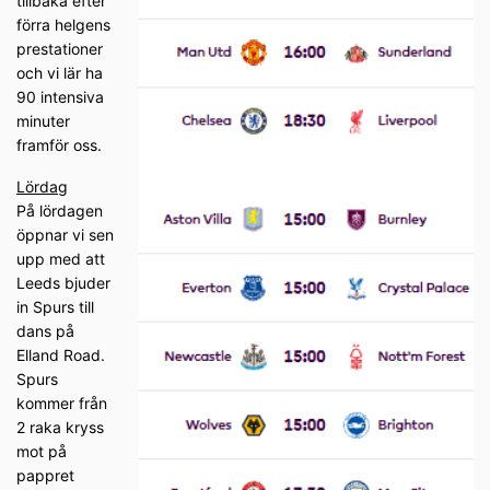
tillbaka efter
förra helgens
prestationer
och vi lär ha
90 intensiva
minuter
framför oss.
Lördag
På lördagen
öppnar vi sen
upp med att
Leeds bjuder
in Spurs till
dans på
Elland Road.
Spurs
kommer från
2 raka kryss
mot på
pappret