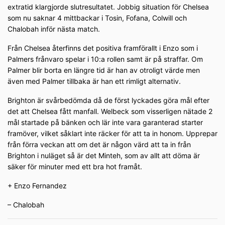
extratid klargjorde slutresultatet. Jobbig situation för Chelsea
som nu saknar 4 mittbackar i Tosin, Fofana, Colwill och
Chalobah inför nästa match.
Från Chelsea återfinns det positiva framförallt i Enzo som i
Palmers frånvaro spelar i 10:a rollen samt är på straffar. Om
Palmer blir borta en längre tid är han av otroligt värde men
även med Palmer tillbaka är han ett rimligt alternativ.
Brighton är svårbedömda då de först lyckades göra mål efter
det att Chelsea fått manfall. Welbeck som visserligen nätade 2
mål startade på bänken och lär inte vara garanterad starter
framöver, vilket såklart inte räcker för att ta in honom. Upprepar
från förra veckan att om det är någon värd att ta in från
Brighton i nuläget så är det Minteh, som av allt att döma är
säker för minuter med ett bra hot framåt.
+ Enzo Fernandez
– Chalobah