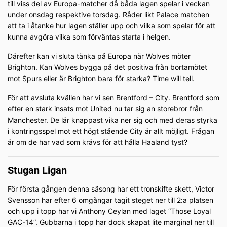
till viss del av Europa-matcher då båda lagen spelar i veckan
under onsdag respektive torsdag. Råder likt Palace matchen
att ta i åtanke hur lagen ställer upp och vilka som spelar för att
kunna avgöra vilka som förväntas starta i helgen.
Därefter kan vi sluta tänka på Europa när Wolves möter
Brighton. Kan Wolves bygga på det positiva från bortamötet
mot Spurs eller är Brighton bara för starka? Time will tell.
För att avsluta kvällen har vi sen Brentford – City. Brentford som
efter en stark insats mot United nu tar sig an storebror från
Manchester. De lär knappast vika ner sig och med deras styrka
i kontringsspel mot ett högt stående City är allt möjligt. Frågan
är om de har vad som krävs för att hålla Haaland tyst?
Stugan Ligan
För första gången denna säsong har ett tronskifte skett, Victor
Svensson har efter 6 omgångar tagit steget ner till 2:a platsen
och upp i topp har vi Anthony Ceylan med laget “Those Loyal
GAC-14”. Gubbarna i topp har dock skapat lite marginal ner till