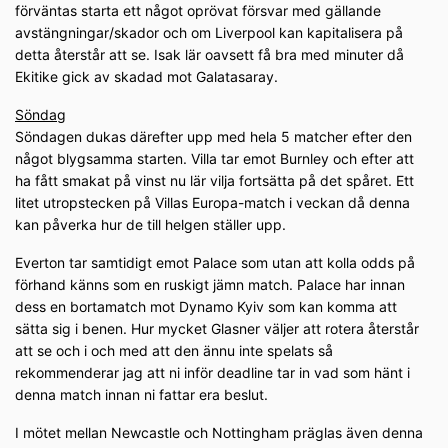
förväntas starta ett något oprövat försvar med gällande
avstängningar/skador och om Liverpool kan kapitalisera på
detta återstår att se. Isak lär oavsett få bra med minuter då
Ekitike gick av skadad mot Galatasaray.
Söndag
Söndagen dukas därefter upp med hela 5 matcher efter den
något blygsamma starten. Villa tar emot Burnley och efter att
ha fått smakat på vinst nu lär vilja fortsätta på det spåret. Ett
litet utropstecken på Villas Europa-match i veckan då denna
kan påverka hur de till helgen ställer upp.
Everton tar samtidigt emot Palace som utan att kolla odds på
förhand känns som en ruskigt jämn match. Palace har innan
dess en bortamatch mot Dynamo Kyiv som kan komma att
sätta sig i benen. Hur mycket Glasner väljer att rotera återstår
att se och i och med att den ännu inte spelats så
rekommenderar jag att ni inför deadline tar in vad som hänt i
denna match innan ni fattar era beslut.
I mötet mellan Newcastle och Nottingham präglas även denna