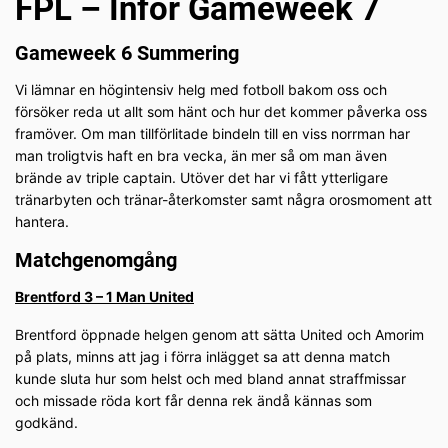
FPL – Inför Gameweek 7
Gameweek 6 Summering
Vi lämnar en högintensiv helg med fotboll bakom oss och
försöker reda ut allt som hänt och hur det kommer påverka oss
framöver. Om man tillförlitade bindeln till en viss norrman har
man troligtvis haft en bra vecka, än mer så om man även
brände av triple captain. Utöver det har vi fått ytterligare
tränarbyten och tränar-återkomster samt några orosmoment att
hantera.
Matchgenomgång
Brentford 3 – 1 Man United
Brentford öppnade helgen genom att sätta United och Amorim
på plats, minns att jag i förra inlägget sa att denna match
kunde sluta hur som helst och med bland annat straffmissar
och missade röda kort får denna rek ändå kännas som
godkänd.