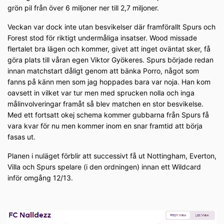
grön pil från över 6 miljoner ner till 2,7 miljoner.
Veckan var dock inte utan besvikelser där framförallt Spurs och
Forest stod för riktigt undermåliga insatser. Wood missade
flertalet bra lägen och kommer, givet att inget oväntat sker, få
göra plats till våran egen Viktor Gyökeres. Spurs började redan
innan matchstart dåligt genom att bänka Porro, något som
fanns på känn men som jag hoppades bara var noja. Han kom
oavsett in vilket var tur men med sprucken nolla och inga
målinvolveringar framåt så blev matchen en stor besvikelse.
Med ett fortsatt okej schema kommer gubbarna från Spurs få
vara kvar för nu men kommer inom en snar framtid att börja
fasas ut.
Planen i nuläget förblir att successivt få ut Nottingham, Everton,
Villa och Spurs spelare (i den ordningen) innan ett Wildcard
inför omgång 12/13.