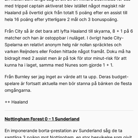
med trippel captain aktiverat blev istället något magiskt när
Haaland på övertid gick från totalt 5 poäng efter en assist till
hela 16 poäng efter ytterligare 2 mål och 3 bonuspoäng.
Från City så är det bara att lyfta Haaland till skyarna, 8 + 1 på 6
matcher och han är ostoppbar i nuläget. I övrigt hade City-
Spelarna en relativt anonym helg när nollan spräcktes och
varken Reijnders eller Foden hittade något framåt. Doku må ha
bidragit med 2 assist men är på tok för stor minut-risk för att
kunna ha i laget, samma med Nunes som gjorde 1 + 1.
Från Burnley ser jag inget av värde att ta upp. Deras budget-
spelare är fortsatt aktuella men bör stanna på bänken de flesta
omgångarna.
++ Haaland
Nottingham Forest 0 – 1 Sunderland
En imponerande borta-prestation av Sunderland såg de ta
samtliga 3 poäng mot Nottingham, en stor besvikelse som givit