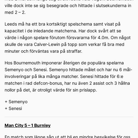
ville dock inte se sig besegrade och hittade i slutsekunderna in
med 2 – 2.
Leeds må ha ett bra kortsiktigt spelschema samt visat på
kapacitet i de inledande matcherna. Har dock svårt att se
värde i någon spelare förutom försvararna för 4.0m. Om något
skulle de vara Calver-Lewin på topp som verkar få bra med
minuter och förväntas vara på straffar.
Hos Bournemouth imponerar återigen de populära spelarna
Semenyo och Senesi. Semenyo hittade målet och har nu 6 mål-
involveringar på lika många matcher. Senesi hittade för 6:e
matchen i rad defcon-bonus, har nu även 2 assist och 3 hållna
nollor på det, är otroligt värde för sin prislapp.
+ Semenyo
+ Senesi
Man City 5 – 1 Burnley
En match som länge såg ut att bli en mindre besvikelse för oss