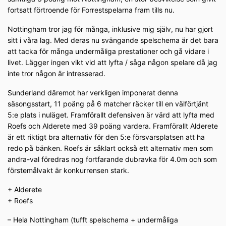
fortsatt förtroende för Forrestspelarna fram tills nu.
Nottingham tror jag för många, inklusive mig själv, nu har gjort
sitt i våra lag. Med deras nu svängande spelschema är det bara
att tacka för många undermåliga prestationer och gå vidare i
livet. Lägger ingen vikt vid att lyfta / såga någon spelare då jag
inte tror någon är intresserad.
Sunderland däremot har verkligen imponerat denna
säsongsstart, 11 poäng på 6 matcher räcker till en välförtjänt
5:e plats i nuläget. Framförallt defensiven är värd att lyfta med
Roefs och Alderete med 39 poäng vardera. Framförallt Alderete
är ett riktigt bra alternativ för den 5:e försvarsplatsen att ha
redo på bänken. Roefs är såklart också ett alternativ men som
andra-val föredras nog fortfarande dubravka för 4.0m och som
förstemålvakt är konkurrensen stark.
+ Alderete
+ Roefs
– Hela Nottingham (tufft spelschema + undermåliga