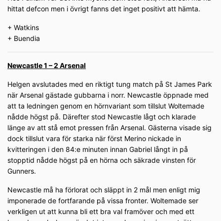
hittat defcon men i övrigt fanns det inget positivt att hämta.
+ Watkins
+ Buendia
Newcastle 1 – 2 Arsenal
Helgen avslutades med en riktigt tung match på St James Park
när Arsenal gästade gubbarna i norr. Newcastle öppnade med
att ta ledningen genom en hörnvariant som tillslut Woltemade
nådde högst på. Därefter stod Newcastle lågt och klarade
länge av att stå emot pressen från Arsenal. Gästerna visade sig
dock tillslut vara för starka när först Merino nickade in
kvitteringen i den 84:e minuten innan Gabriel långt in på
stopptid nådde högst på en hörna och säkrade vinsten för
Gunners.
Newcastle må ha förlorat och släppt in 2 mål men enligt mig
imponerade de fortfarande på vissa fronter. Woltemade ser
verkligen ut att kunna bli ett bra val framöver och med ett