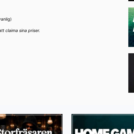
vanlig)
tt claima sina priser.