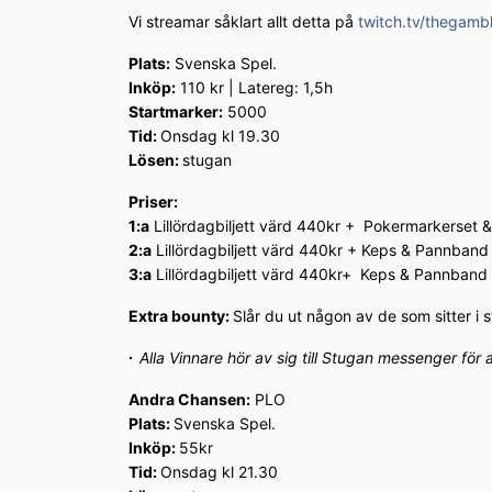
Vi streamar såklart allt detta på
twitch.tv/thegamb
Plats:
Svenska Spel.
Inköp:
110 kr | Latereg: 1,5h
Startmarker:
5000
Tid:
Onsdag kl 19.30
Lösen:
stugan
Priser:
1:a
Lillördagbiljett värd 440kr + Pokermarkerset
2:a
Lillördagbiljett värd 440kr + Keps & Pannband
3:a
Lillördagbiljett värd 440kr+ Keps & Pannband
Extra bounty:
Slår du ut någon av de som sitter i s
∙
Alla Vinnare hör av sig till Stugan messenger för a
Andra Chansen:
PLO
Plats:
Svenska Spel.
Inköp:
55kr
Tid:
Onsdag kl 21.30