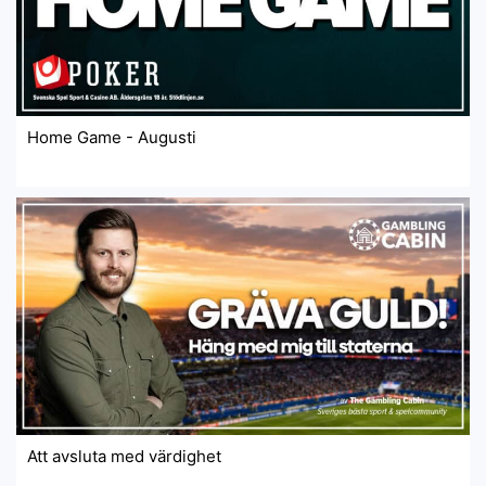
Home Game - Augusti
Att avsluta med värdighet