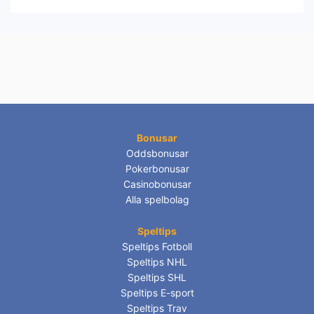
Bonusar
Oddsbonusar
Pokerbonusar
Casinobonusar
Alla spelbolag
Speltips
Speltips Fotboll
Speltips NHL
Speltips SHL
Speltips E-sport
Speltips Trav