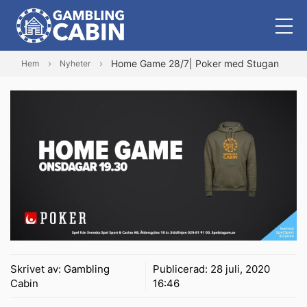
Home Game 28/7| Poker med Stugan
Hem
Nyheter
Skrivet av:
Gambling
Publicerad:
28 juli, 2020
Cabin
16:46