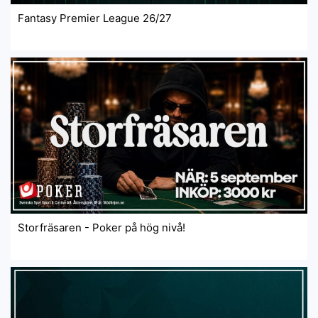
Fantasy Premier League 26/27
Storfräsaren - Poker på hög nivå!