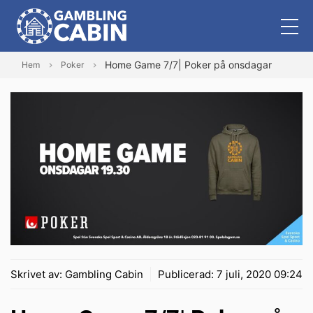
Home Game 7/7| Poker på onsdagar
Hem
Poker
Skrivet av:
Gambling Cabin
Publicerad:
7 juli, 2020 09:24