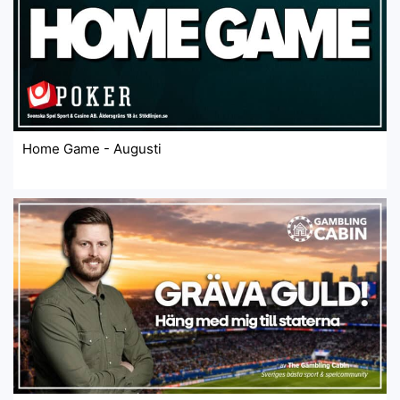
Home Game - Augusti