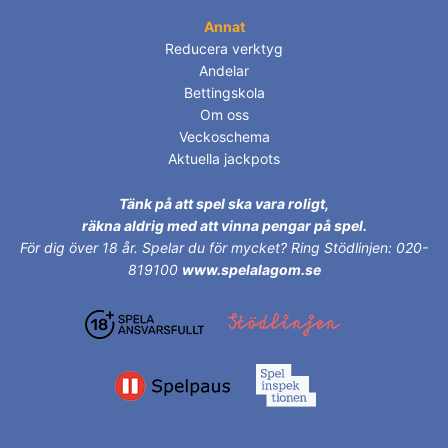
Annat
Reducera verktyg
Andelar
Bettingskola
Om oss
Veckoschema
Aktuella jackpots
Tänk på att spel ska vara roligt,
räkna aldrig med att vinna pengar på spel.
För dig över 18 år.
Spelar du för mycket? Ring Stödlinjen: 020-
819100
www.spelalagom.se