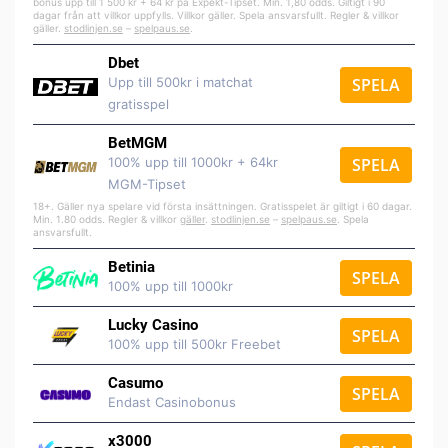
bonus upp till 1 500 kr + 64 kr på Expekt-Tipset. Min. 1,80 odds. Giltigt i 90
dagar från att villkor uppfylls. Villkor gäller. Spela ansvarsfullt. Regler & villkor
gäller.
stodlinjen.se
–
spelpaus.se
.
Dbet
Upp till 500kr i matchat
SPELA
gratisspel
BetMGM
100% upp till 1000kr + 64kr
SPELA
MGM-Tipset
18+. Gäller nya spelare vid första insättningen. Gratisspelet är giltigt i 60 dagar.
Min. 1.80 odds. Regler & villkor
gäller
.
stodlinjen.se
–
spelpaus.se
. Spela
ansvarsfullt.
Betinia
SPELA
100% upp till 1000kr
Lucky Casino
SPELA
100% upp till 500kr Freebet
Casumo
SPELA
Endast Casinobonus
x3000