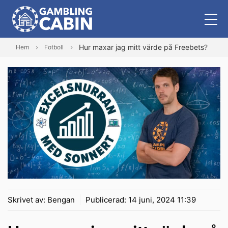
Hur maxar jag mitt värde på Freebets?
Hem
Fotboll
Skrivet av:
Bengan
Publicerad:
14 juni, 2024 11:39