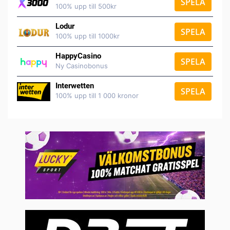
SPELA
100% upp till 500kr
Lodur
SPELA
100% upp till 1000kr
HappyCasino
SPELA
Ny Casinobonus
Interwetten
SPELA
100% upp till 1 000 kronor