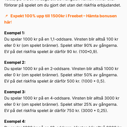
förlorar på spelet om du gjort det utan det riskfria erbjudandet.
📌
Expekt 100% upp till 1500kr i Freebet – Hämta bonusen
här
!
Exempel 1:
Du spelar 1000 kr på en 1,1-oddsare. Vinsten blir alltså 100 kr
eller 0 kr (om spelet bränner). Spelet sitter 90% av gångerna.
EV på det riskfria spelet är därför 90 kr. (100*0,9).
Exempel 2:
Du spelar 1000 kr på en 2-oddsare. Vinsten blir alltså 1000 kr
eller 0 kr (om spelet bränner). Spelet sitter 50% av gångerna.
EV på det riskfria spelet är därför 500 kr. (1000 * 0,5).
Exempel 3:
Du spelar 1000 kr på en 4-oddsare. Vinsten blir alltså 3000 kr
eller 0 kr (om spelet bränner). Spelet sitter 25% av gångerna.
EV på det riskfria spelet är därför 750 kr. (3000 * 0,25).
Exempel 4: