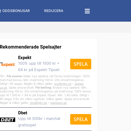
ODDSBONUSAR
REDUCERA
Rekommenderade Spelsajter
Expekt
100% upp till 1500 kr +
SPELA
64 kr på Expekt-Tipset
18+.
För casino:
Gäller nya spelare vid första insättningen. 100%
matchad bonus. Min. insättning 100 kr. 20x omsättningskrav.
Giltigt i 90 dagar. Regler & villkor gäller.
stodlinjen.se
–
spelpa
us.se
. Spela ansvarsfullt.
För betting:
Endast nya spelare. Min.
insättning 100 kr. 20x omsättningskrav på insättning. 100% bonus
upp till 1 500 kr + 64 kr på Expekt-Tipset. Min. 1,80 odds. Giltigt i
90 dagar från att villkor uppfylls. Villkor gäller. Spela ansvarsfullt.
Regler & villkor gäller.
stodlinjen.se
–
spelpaus.se
.
Dbet
Upp till 500kr i matchat
SPELA
gratisspel