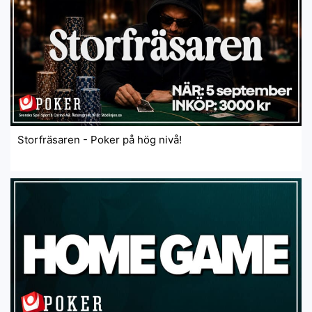
Storfräsaren - Poker på hög nivå!