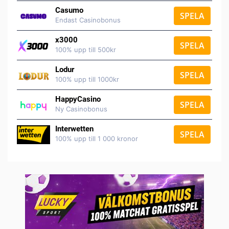
Casumo
SPELA
Endast Casinobonus
x3000
SPELA
100% upp till 500kr
Lodur
SPELA
100% upp till 1000kr
HappyCasino
SPELA
Ny Casinobonus
Interwetten
SPELA
100% upp till 1 000 kronor