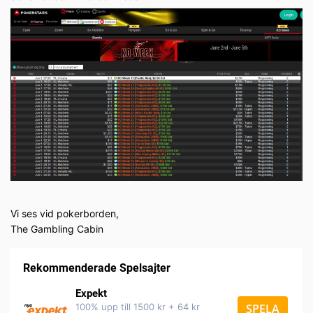
Vi ses vid pokerborden,
The Gambling Cabin
Rekommenderade Spelsajter
Expekt
100% upp till 1500 kr + 64 kr
SPELA