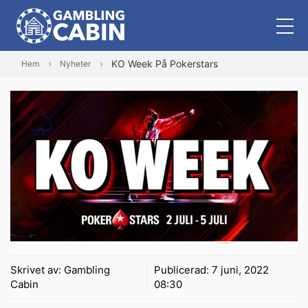
KO Week På Pokerstars
Hem
Nyheter
Skrivet av:
Gambling
Publicerad:
7 juni, 2022
Cabin
08:30