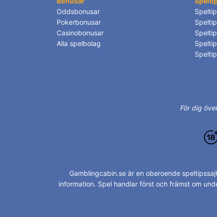
Bonusar
Spelti
Oddsbonusar
Speltip
Pokerbonusar
Spelti
Casinobonusar
Spelti
Alla spelbolag
Speltip
Spelti
För dig öve
Gamblingcabin.se är en oberoende speltipssajt.
information. Spel handlar först och främst om und