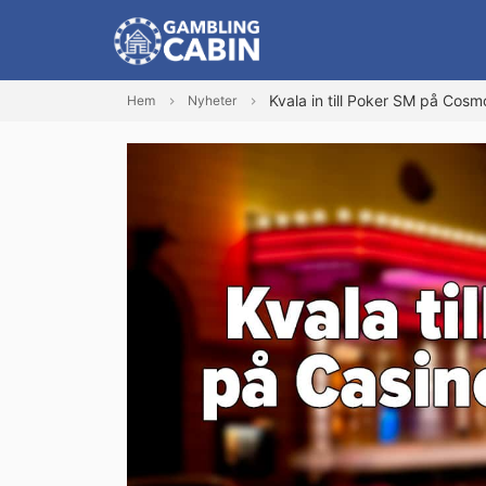
Kvala in till Poker SM på Cosm
Hem
Nyheter