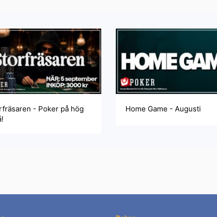
rfräsaren - Poker på hög
Home Game - Augusti
å!