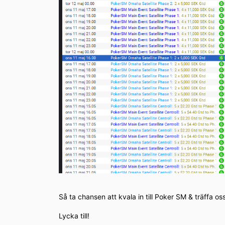
Så ta chansen att kvala in till Poker SM & träffa os
Lycka till!