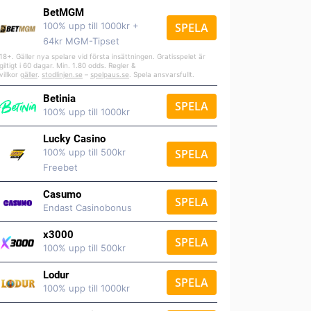
BetMGM
100% upp till 1000kr +
SPELA
64kr MGM-Tipset
18+. Gäller nya spelare vid första insättningen. Gratisspelet är
giltigt i 60 dagar. Min. 1.80 odds. Regler &
villkor
gäller
.
stodlinjen.se
–
spelpaus.se
. Spela ansvarsfullt.
Betinia
SPELA
100% upp till 1000kr
Lucky Casino
100% upp till 500kr
SPELA
Freebet
Casumo
SPELA
Endast Casinobonus
x3000
SPELA
100% upp till 500kr
Lodur
SPELA
100% upp till 1000kr