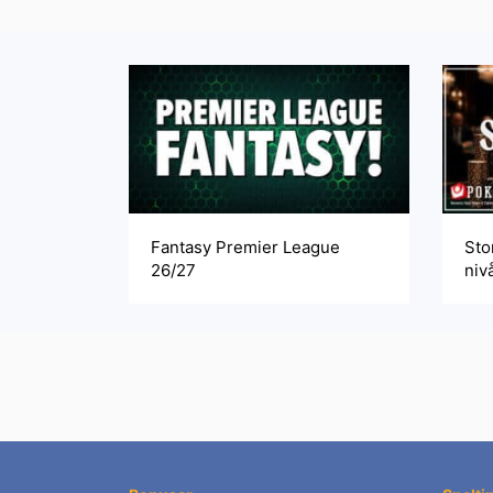
Fantasy Premier League
Sto
26/27
niv