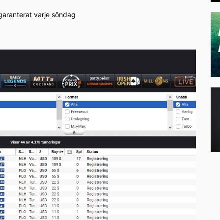
aranterat varje söndag