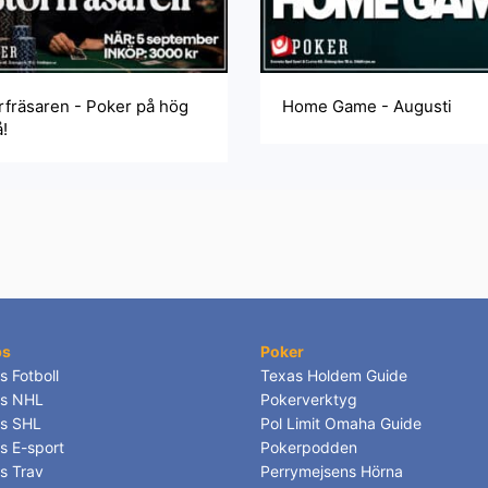
rfräsaren - Poker på hög
Home Game - Augusti
å!
ps
Poker
s Fotboll
Texas Holdem Guide
ps NHL
Pokerverktyg
ps SHL
Pol Limit Omaha Guide
s E-sport
Pokerpodden
ps Trav
Perrymejsens Hörna