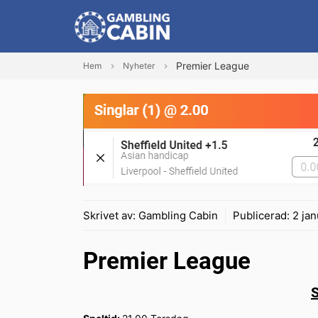
Premier League
Hem
Nyheter
Skrivet av:
Gambling Cabin
Publicerad:
2 jan
Premier League