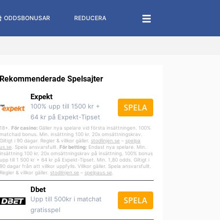
ODDSBONUSAR
REDUCERA
Rekommenderade Spelsajter
Expekt
100% upp till 1500 kr +
SPELA
64 kr på Expekt-Tipset
18+.
För casino:
Gäller nya spelare vid första insättningen. 100%
matchad bonus. Min. insättning 100 kr. 20x omsättningskrav.
Giltigt i 90 dagar. Regler & villkor gäller.
stodlinjen.se
–
spelpa
us.se
. Spela ansvarsfullt.
För betting:
Endast nya spelare. Min.
insättning 100 kr. 20x omsättningskrav på insättning. 100% bonus
upp till 1 500 kr + 64 kr på Expekt-Tipset. Min. 1,80 odds. Giltigt i
90 dagar från att villkor uppfylls. Villkor gäller. Spela ansvarsfullt.
Regler & villkor gäller.
stodlinjen.se
–
spelpaus.se
.
Dbet
Upp till 500kr i matchat
SPELA
gratisspel