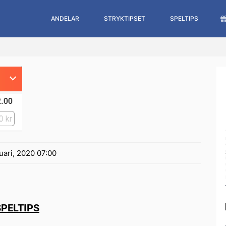
ANDELAR
STRYKTIPSET
SPELTIPS
uari, 2020 07:00
SPELTIPS