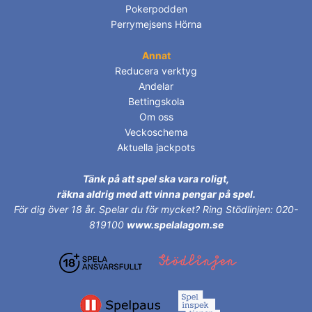
Pokerpodden
Perrymejsens Hörna
Annat
Reducera verktyg
Andelar
Bettingskola
Om oss
Veckoschema
Aktuella jackpots
Tänk på att spel ska vara roligt,
räkna aldrig med att vinna pengar på spel.
För dig över 18 år.
Spelar du för mycket? Ring Stödlinjen: 020-
819100
www.spelalagom.se