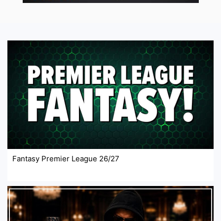
Fantasy Premier League 26/27