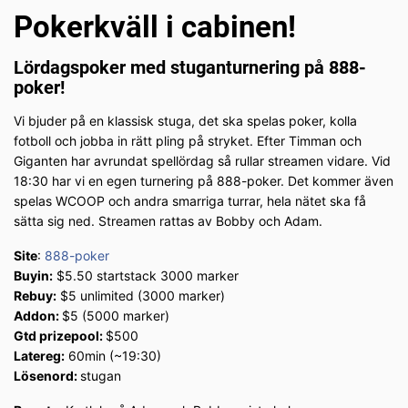
Pokerkväll i cabinen!
Lördagspoker med stuganturnering på 888-
poker!
Vi bjuder på en klassisk stuga, det ska spelas poker, kolla
fotboll och jobba in rätt pling på stryket. Efter Timman och
Giganten har avrundat spellördag så rullar streamen vidare. Vid
18:30 har vi en egen turnering på 888-poker. Det kommer även
spelas WCOOP och andra smarriga turrar, hela nätet ska få
sätta sig ned. Streamen rattas av Bobby och Adam.
Site
:
888-poker
Buyin:
$5.50 startstack 3000 marker
Rebuy:
$5 unlimited (3000 marker)
Addon:
$5 (5000 marker)
Gtd prizepool:
$500
Latereg:
60min (~19:30)
Lösenord:
stugan