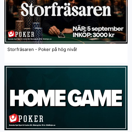
Storfräsaren - Poker på hög nivå!