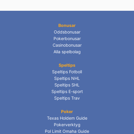
Bonusar
Oddsbonusar
Pokerbonusar
Casinobonusar
Alla spelbolag
Speltips
Speltips Fotboll
Speltips NHL
Speltips SHL
Speltips E-sport
Speltips Trav
Poker
Texas Holdem Guide
Pokerverktyg
Pol Limit Omaha Guide