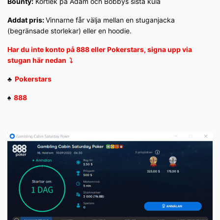
Bounty:
Kortlek på Adam och Bobbys sista kula
Addat pris:
Vinnarne får välja mellan en stuganjacka
(begränsade storlekar) eller en hoodie.
Har du inte konto på 888 eller Pokerstars, signa upp via
stugan här nedan ⤵
♣
Pokerstars
♠
888