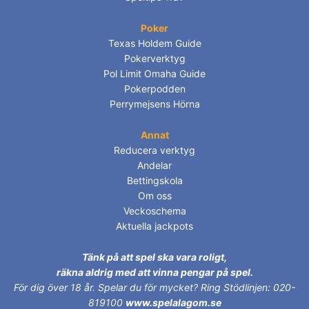
Poker
Texas Holdem Guide
Pokerverktyg
Pol Limit Omaha Guide
Pokerpodden
Perrymejsens Hörna
Annat
Reducera verktyg
Andelar
Bettingskola
Om oss
Veckoschema
Aktuella jackpots
Tänk på att spel ska vara roligt,
räkna aldrig med att vinna pengar på spel.
För dig över 18 år.
Spelar du för mycket? Ring Stödlinjen: 020-
819100
www.spelalagom.se