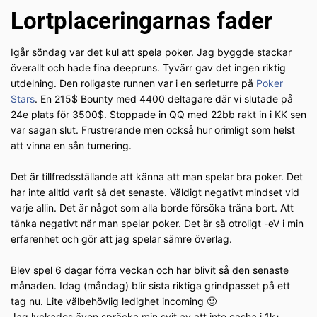
Lortplaceringarnas fader
Igår söndag var det kul att spela poker. Jag byggde stackar
överallt och hade fina deepruns. Tyvärr gav det ingen riktig
utdelning. Den roligaste runnen var i en serieturre på
Poker
Stars
. En 215$ Bounty med 4400 deltagare där vi slutade på
24e plats för 3500$. Stoppade in QQ med 22bb rakt in i KK sen
var sagan slut. Frustrerande men också hur orimligt som helst
att vinna en sån turnering.
Det är tillfredsställande att känna att man spelar bra poker. Det
har inte alltid varit så det senaste. Väldigt negativt mindset vid
varje allin. Det är något som alla borde försöka träna bort. Att
tänka negativt när man spelar poker. Det är så otroligt -eV i min
erfarenhet och gör att jag spelar sämre överlag.
Blev spel 6 dagar förra veckan och har blivit så den senaste
månaden. Idag (måndag) blir sista riktiga grindpasset på ett
tag nu. Lite välbehövlig ledighet incoming 🙂
Jag lyckades även spräcka min svit av att inte casha i 1k+