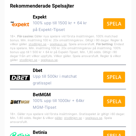
Rekommenderade Spelsajter
Expekt
100% upp till 1500 kr + 64 kr
SPELA
på Expekt-Tipset
18+.
För casino:
Gäller nya spelare vid första insättningen. 100% matchad
bonus. Min. insättning 100 kr. 20x omsättningskrav. Giltigt i 90 dagar. Regler &
villkor gäller.
stodlinjen.se
–
spelpa
us.se
. Spela ansvarsfullt.
För betting:
Endast
nya spelare. Min. insättning 100 kr. 20x omsättningskrav på insättning. 100%
bonus upp till 1 500 kr + 64 kr på Expekt-Tipset. Min. 1,80 odds. Giltigt i 90
dagar från att villkor uppfylls. Villkor gäller. Spela ansvarsfullt. Regler & villkor
gäller.
stodlinjen.se
–
spelpaus.se
.
Dbet
Upp till 500kr i matchat
SPELA
gratisspel
BetMGM
100% upp till 1000kr + 64kr
SPELA
MGM-Tipset
18+. Gäller nya spelare vid första insättningen. Gratisspelet är giltigt i 60 dagar.
Min. 1.80 odds. Regler & villkor
gäller
.
stodlinjen.se
–
spelpaus.se
. Spela
ansvarsfullt.
Betinia
SPELA