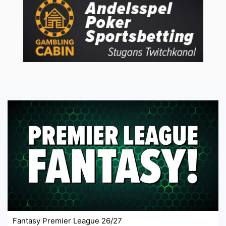
Fantasy Premier League 26/27