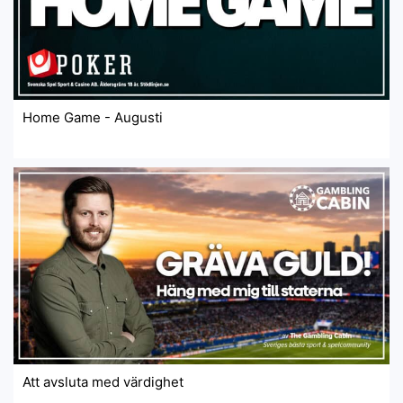
Home Game - Augusti
Att avsluta med värdighet