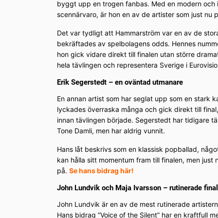
byggt upp en trogen fanbas. Med en modern och in
scennärvaro, är hon en av de artister som just nu p
Det var tydligt att Hammarström var en av de stora
bekräftades av spelbolagens odds. Hennes nummer v
hon gick vidare direkt till finalen utan större dra
hela tävlingen och representera Sverige i Eurovisi
Erik Segerstedt – en oväntad utmanare
En annan artist som har seglat upp som en stark k
lyckades överraska många och gick direkt till final
innan tävlingen började. Segerstedt har tidigare tä
Tone Damli, men har aldrig vunnit.
Hans låt beskrivs som en klassisk popballad, något
kan hålla sitt momentum fram till finalen, men jus
på.
Se hans bidrag här!
John Lundvik och Maja Ivarsson – rutinerade final
John Lundvik är en av de mest rutinerade artisterna
Hans bidrag ”Voice of the Silent” har en kraftfull m