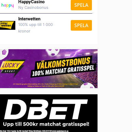
HappyCasino
SPELA
Ny Casinobonus
Interwetten
100% upp till 1 000
SPELA
kronor