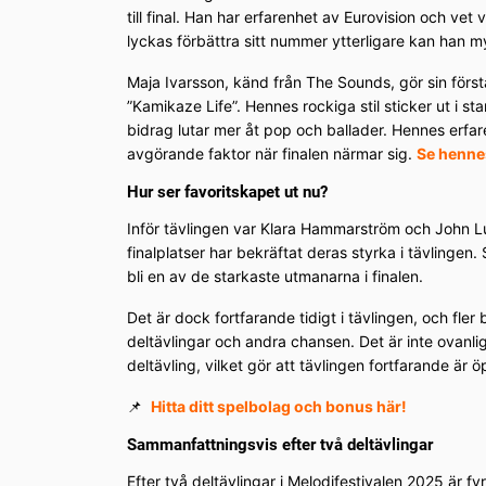
till final. Han har erfarenhet av Eurovision och ve
lyckas förbättra sitt nummer ytterligare kan han my
Maja Ivarsson, känd från The Sounds, gör sin förs
”Kamikaze Life”. Hennes rockiga stil sticker ut i sta
bidrag lutar mer åt pop och ballader. Hennes erfa
avgörande faktor när finalen närmar sig.
Se henne
Hur ser favoritskapet ut nu?
Inför tävlingen var Klara Hammarström och John L
finalplatser har bekräftat deras styrka i tävlingen
bli en av de starkaste utmanarna i finalen.
Det är dock fortfarande tidigt i tävlingen, och fle
deltävlingar och andra chansen. Det är inte ovanlig
deltävling, vilket gör att tävlingen fortfarande är 
📌
Hitta ditt spelbolag och bonus här!
Sammanfattningsvis efter två deltävlingar
Efter två deltävlingar i Melodifestivalen 2025 är fyr