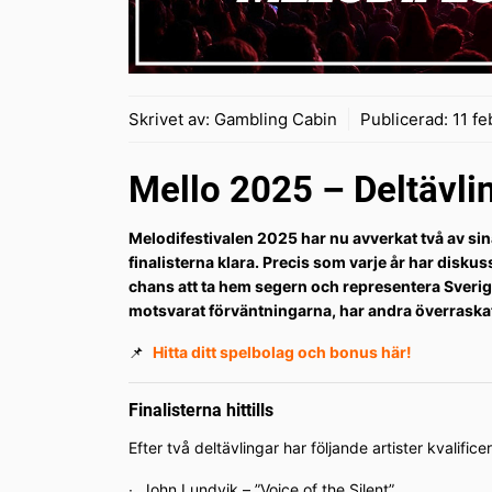
Skrivet av:
Gambling Cabin
Publicerad:
11 fe
Mello 2025 – Deltävlin
Melodifestivalen 2025 har nu avverkat två av sina
finalisterna klara. Precis som varje år har disku
chans att ta hem segern och representera Sverig
motsvarat förväntningarna, har andra överraskat 
📌
Hitta ditt spelbolag och bonus här!
Finalisterna hittills
Efter två deltävlingar har följande artister kvalificera
∙ John Lundvik – ”Voice of the Silent”