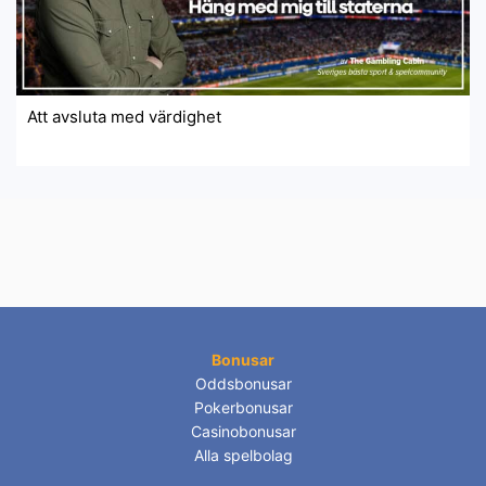
Att avsluta med värdighet
Bonusar
Oddsbonusar
Pokerbonusar
Casinobonusar
Alla spelbolag