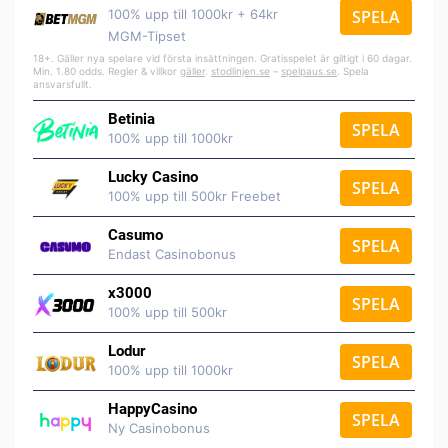
100% upp till 1000kr + 64kr
SPELA
MGM-Tipset
18+. Gäller nya spelare vid första insättningen. Gratisspelet är giltigt i 60 dagar.
Min. 1.80 odds. Regler & villkor
gäller
.
stodlinjen.se
–
spelpaus.se
. Spela
ansvarsfullt.
Betinia
SPELA
100% upp till 1000kr
Lucky Casino
SPELA
100% upp till 500kr Freebet
Casumo
SPELA
Endast Casinobonus
x3000
SPELA
100% upp till 500kr
Lodur
SPELA
100% upp till 1000kr
HappyCasino
SPELA
Ny Casinobonus