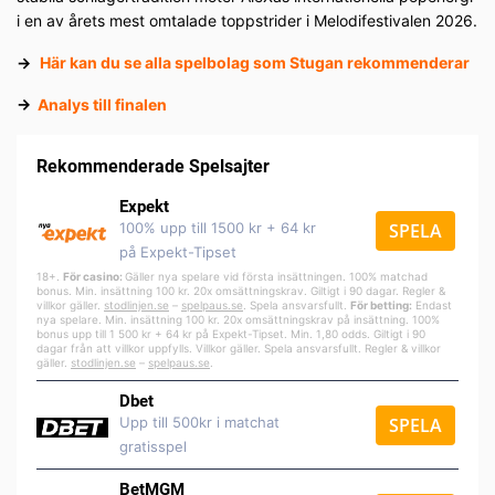
i en av årets mest omtalade toppstrider i Melodifestivalen 2026.
→
Här kan du se alla spelbolag som Stugan rekommenderar
→
Analys till finalen
Rekommenderade Spelsajter
Expekt
100% upp till 1500 kr + 64 kr
SPELA
på Expekt-Tipset
18+.
För casino:
Gäller nya spelare vid första insättningen. 100% matchad
bonus. Min. insättning 100 kr. 20x omsättningskrav. Giltigt i 90 dagar. Regler &
villkor gäller.
stodlinjen.se
–
spelpa
us.se
. Spela ansvarsfullt.
För betting:
Endast
nya spelare. Min. insättning 100 kr. 20x omsättningskrav på insättning. 100%
bonus upp till 1 500 kr + 64 kr på Expekt-Tipset. Min. 1,80 odds. Giltigt i 90
dagar från att villkor uppfylls. Villkor gäller. Spela ansvarsfullt. Regler & villkor
gäller.
stodlinjen.se
–
spelpaus.se
.
Dbet
Upp till 500kr i matchat
SPELA
gratisspel
BetMGM