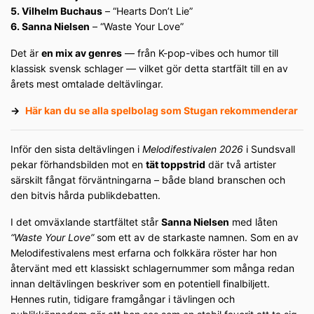
5. Vilhelm Buchaus
– “Hearts Don’t Lie”
6. Sanna Nielsen
– “Waste Your Love”
Det är
en mix av genres
— från K-pop-vibes och humor till
klassisk svensk schlager — vilket gör detta startfält till en av
årets mest omtalade deltävlingar.
→
Här kan du se alla spelbolag som Stugan rekommenderar
Inför den sista deltävlingen i
Melodifestivalen 2026
i Sundsvall
pekar förhandsbilden mot en
tät toppstrid
där två artister
särskilt fångat förväntningarna – både bland branschen och
den bitvis hårda publikdebatten.
I det omväxlande startfältet står
Sanna Nielsen
med låten
“Waste Your Love”
som ett av de starkaste namnen. Som en av
Melodifestivalens mest erfarna och folkkära röster har hon
återvänt med ett klassiskt schlagernummer som många redan
innan deltävlingen beskriver som en potentiell finalbiljett.
Hennes rutin, tidigare framgångar i tävlingen och