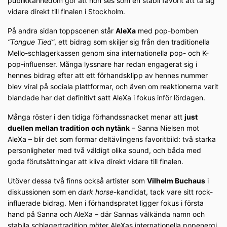
publikkännedom gör att hon ses som en stabil favorit att ta sig
vidare direkt till finalen i Stockholm.
På andra sidan toppscenen står
AleXa
med pop-bomben
“Tongue Tied”
, ett bidrag som skiljer sig från den traditionella
Mello-schlagerkassen genom sina internationella pop- och K-
pop-influenser. Många lyssnare har redan engagerat sig i
hennes bidrag efter att ett förhandsklipp av hennes nummer
blev viral på sociala plattformar, och även om reaktionerna varit
blandade har det definitivt satt AleXa i fokus inför lördagen.
Många röster i den tidiga förhandssnacket menar att
just
duellen mellan tradition och nytänk
– Sanna Nielsen mot
AleXa – blir det som formar deltävlingens favoritbild: två starka
personligheter med två väldigt olika sound, och båda med
goda förutsättningar att kliva direkt vidare till finalen.
Utöver dessa två finns också artister som
Vilhelm Buchaus
i
diskussionen som en
dark horse
-kandidat, tack vare sitt rock-
influerade bidrag. Men i förhandspratet ligger fokus i första
hand på Sanna och AleXa – där Sannas välkända namn och
stabila schlagertradition möter AleXas internationella popenergi