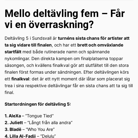
Mello deltävling fem – Får
vi en överraskning?
Deltävling 5 i Sundsvall är
turnéns sista chans för artister att
ta sig vidare till finalen
, och har ett
brett och omväxlande
startfält
med både rutinerade namn och spännande
nykomlingar. Den direkta kampen om finalplatserna toppar
säsongen, och kvällens finalkval gör att slutfältet till den stora
finalen först formas under sändningen. Efter deltävlingen körs
ett
finalkval
: det är ett nytt moment där låtar som placerat sig
trea i sina respektive deltävlingar får en sista chans att ta sig till
final.
Startordningen för deltävling 5:
1. AleXa
– “Tongue Tied”
2. Juliett
– “Långt från alla andra”
3. Bladë
– “Who You Are”
4. Lilla Al-Fadji
– “Delulu”