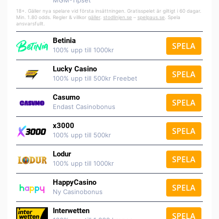
MGM-Tipset
18+. Gäller nya spelare vid första insättningen. Gratisspelet är giltigt i 60 dagar.
Min. 1.80 odds. Regler & villkor
gäller
.
stodlinjen.se
–
spelpaus.se
. Spela
ansvarsfullt.
Betinia
SPELA
100% upp till 1000kr
Lucky Casino
SPELA
100% upp till 500kr Freebet
Casumo
SPELA
Endast Casinobonus
x3000
SPELA
100% upp till 500kr
Lodur
SPELA
100% upp till 1000kr
HappyCasino
SPELA
Ny Casinobonus
Interwetten
SPELA