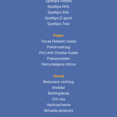
Speltips Fotboll
Speltips NHL
Speltips SHL
Speltips E-sport
Speltips Trav
Poker
Texas Holdem Guide
Pokerverktyg
Pol Limit Omaha Guide
Pokerpodden
Perrymejsens Hörna
Annat
Reducera verktyg
Andelar
Bettingskola
Om oss
Veckoschema
Aktuella jackpots