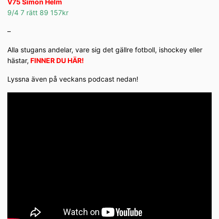
V75 Simon Helm
9/4 7 rätt 89 157kr
–
Alla stugans andelar, vare sig det gällre fotboll, ishockey eller
hästar,
FINNER DU HÄR!
Lyssna även på veckans podcast nedan!