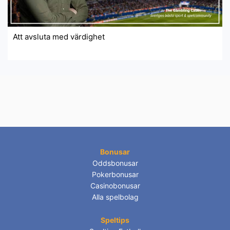
Att avsluta med värdighet
Bonusar
Oddsbonusar
Pokerbonusar
Casinobonusar
Alla spelbolag
Speltips