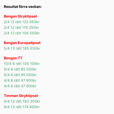
Resultat förra veckan:
Bengan Stryktipset
2/4 12 rätt 123 950kr
2/4 12 rätt 116 250kr
2/4 12 rätt 108 550kr
Bengan Europatipset
5/4 13 rätt 185 550kr
Bengan TT
10/4 8 rätt 105 100kr
9/4 8 rätt 85 050kr
9/4 8 rätt 85 050kr
4/4 8 rätt 47 900kr
4/4 8 rätt 47 900kr
Timman Stryktipset
9/4 13 rätt 193 300kr
9/4 13 rätt 174 800kr