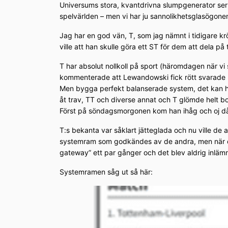
Universums stora, kvantdrivna slumpgenerator ser vä
spelvärlden – men vi har ju sannolikhetsglasögon
Jag har en god vän, T, som jag nämnt i tidigare kr
ville att han skulle göra ett ST för dem att dela på 
T har absolut nollkoll på sport (häromdagen när vi
kommenterade att Lewandowski fick rött svarade han
Men bygga perfekt balanserade system, det kan h
åt trav, TT och diverse annat och T glömde helt b
Först på söndagsmorgonen kom han ihåg och oj då, d
T:s bekanta var såklart jätteglada och nu ville de 
systemram som godkändes av de andra, men när de
gateway” ett par gånger och det blev aldrig inläm
Systemramen såg ut så här: