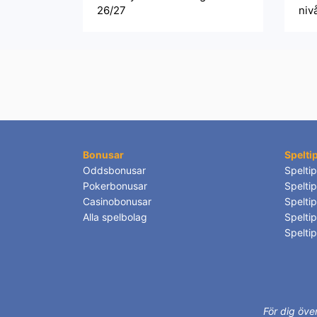
26/27
niv
Bonusar
Spelti
Oddsbonusar
Speltip
Pokerbonusar
Spelti
Casinobonusar
Spelti
Alla spelbolag
Speltip
Spelti
För dig öve