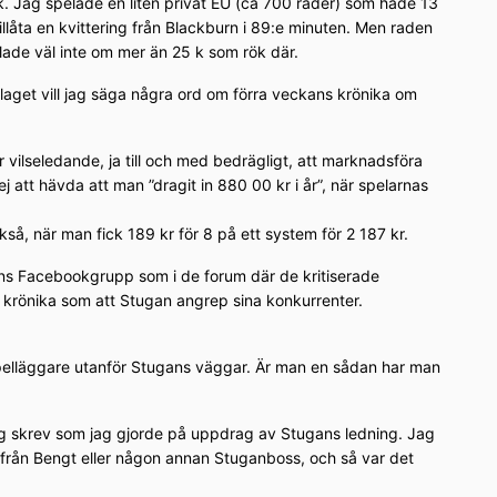
k. Jag spelade en liten privat EU (ca 700 rader) som hade 13
illåta en kvittering från Blackburn i 89:e minuten. Men raden
lade väl inte om mer än 25 k som rök där.
 bolaget vill jag säga några ord om förra veckans krönika om
 är vilseledande, ja till och med bedrägligt, att marknadsföra
j att hävda att man ”dragit in 880 00 kr i år”, när spelarnas
kså, när man fick 189 kr för 8 på ett system för 2 187 kr.
gans Facebookgrupp som i de forum där de kritiserade
krönika som att Stugan angrep sina konkurrenter.
a spelläggare utanför Stugans väggar. Är man en sådan har man
t jag skrev som jag gjorde på uppdrag av Stugans ledning. Jag
g från Bengt eller någon annan Stuganboss, och så var det