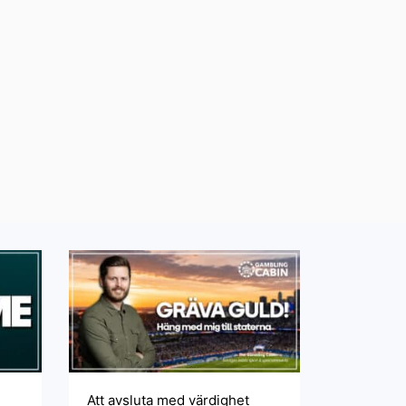
Att avsluta med värdighet