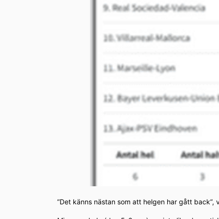
”Det känns nästan som att helgen har gått back”, 