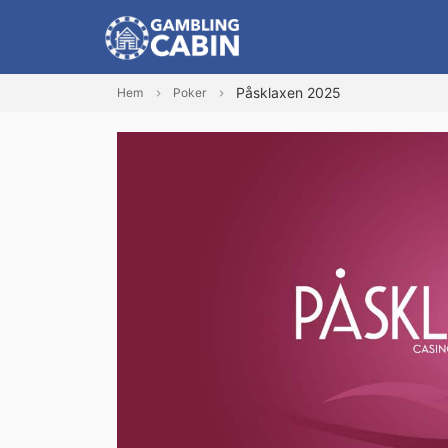
Påsklaxen 2025
Hem
Poker