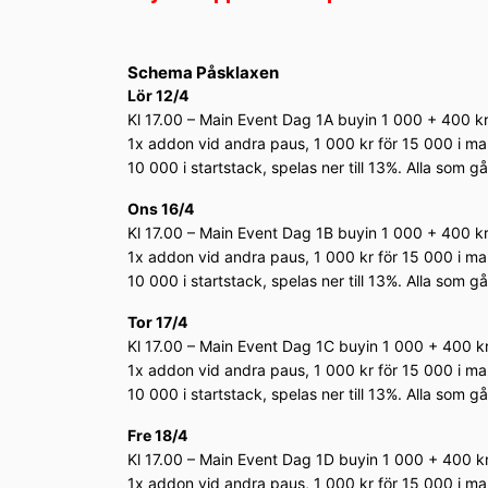
Schema Påsklaxen
Lör 12/4
Kl 17.00 – Main Event Dag 1A buyin 1 000 + 400 kr,
1x addon vid andra paus, 1 000 kr för 15 000 i ma
10 000 i startstack, spelas ner till 13%. Alla som gå
Ons 16/4
Kl 17.00 – Main Event Dag 1B buyin 1 000 + 400 kr,
1x addon vid andra paus, 1 000 kr för 15 000 i ma
10 000 i startstack, spelas ner till 13%. Alla som gå
Tor 17/4
Kl 17.00 – Main Event Dag 1C buyin 1 000 + 400 kr,
1x addon vid andra paus, 1 000 kr för 15 000 i ma
10 000 i startstack, spelas ner till 13%. Alla som gå
Fre 18/4
Kl 17.00 – Main Event Dag 1D buyin 1 000 + 400 kr,
1x addon vid andra paus, 1 000 kr för 15 000 i ma