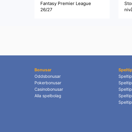
Fantasy Premier League
Sto
26/27
niv
Bonusar
Spelti
Oddsbonusar
Speltip
Pokerbonusar
Spelti
Casinobonusar
Spelti
Alla spelbolag
Speltip
Spelti