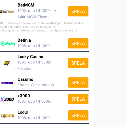
BetMGM
100% upp till 1000kr +
SPELA
64kr MGM-Tipset
18+. Gäller nya spelare vid första insättningen. Gratisspelet är
giltigt i 60 dagar. Min. 1.80 odds. Regler &
villkor
gäller
.
stodlinjen.se
–
spelpaus.se
. Spela ansvarsfullt.
Betinia
SPELA
100% upp till 1000kr
Lucky Casino
100% upp till 500kr
SPELA
Freebet
Casumo
SPELA
Endast Casinobonus
x3000
SPELA
100% upp till 500kr
Lodur
SPELA
100% upp till 1000kr