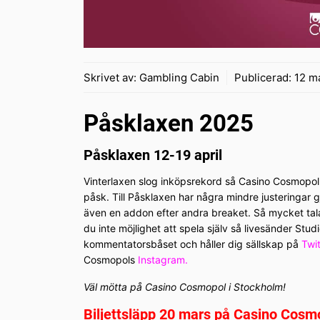
Skrivet av:
Gambling Cabin
Publicerad:
12 m
Påsklaxen 2025
Påsklaxen 12-19 april
Vinterlaxen slog inköpsrekord så Casino Cosmopol 
påsk. Till Påsklaxen har några mindre justeringar g
även en addon efter andra breaket. Så mycket tala
du inte möjlighet att spela själv så livesänder Stu
kommentatorsbåset och håller dig sällskap på
Twi
Cosmopols
Instagram.
Väl mötta på Casino Cosmopol i Stockholm!
Biljettsläpp 20 mars på Casino Cosm