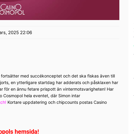
ars, 2025 22:06
fortsätter med succékonceptet och det ska fiskas även till
jorts, en ytterligare startdag har adderats och påsklaxen har
r för en ännu fetare prispott än vintermotsvarigheten! Har
dio Cosmopol hela eventet, där Simon intar
tch!
Kortare uppdatering och chipcounts postas Casino
opols hemsida!