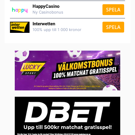
HappyCasino
SPELA
Ny Casinobonus
Interwetten
SPELA
100% upp till 1 000 kronor