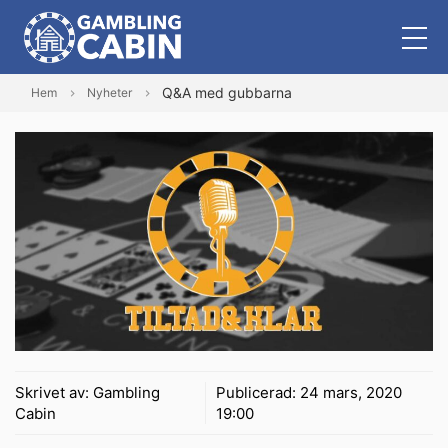
Q&A med gubbarna
Hem
Nyheter
Skrivet av:
Gambling
Publicerad:
24 mars, 2020
Cabin
19:00