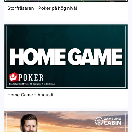
Storfräsaren - Poker på hög nivå!
Home Game - Augusti