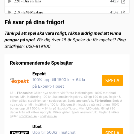
Få svar på dina frågor!
Tänk på att spel ska vara roligt, räkna aldrig med att vinna
pengar på spel.
För dig över 18 år Spelar du för mycket? Ring
Stödlinjen: 020-819100
Rekommenderade Spelsajter
Expekt
100% upp till 1500 kr + 64 kr
SPELA
på Expekt-Tipset
18+.
För casino:
Gäller nya spelare vid första insättningen. 100% matchad
bonus. Min. insättning 100 kr. 20x omsättningskrav. Giltigt i 90 dagar. Regler &
villkor gäller.
stodlinjen.se
–
spelpa
us.se
. Spela ansvarsfullt.
För betting:
Endast
nya spelare. Min. insättning 100 kr. 20x omsättningskrav på insättning. 100%
bonus upp till 1 500 kr + 64 kr på Expekt-Tipset. Min. 1,80 odds. Giltigt i 90
dagar från att villkor uppfylls. Villkor gäller. Spela ansvarsfullt. Regler & villkor
gäller.
stodlinjen.se
–
spelpaus.se
.
Dbet
Upp till 500kr i matchat
SPELA