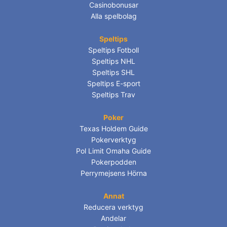
Casinobonusar
Alla spelbolag
Speltips
Speltips Fotboll
Speltips NHL
Speltips SHL
Speltips E-sport
Speltips Trav
Poker
Texas Holdem Guide
Pokerverktyg
Pol Limit Omaha Guide
Pokerpodden
Perrymejsens Hörna
Annat
Reducera verktyg
Andelar