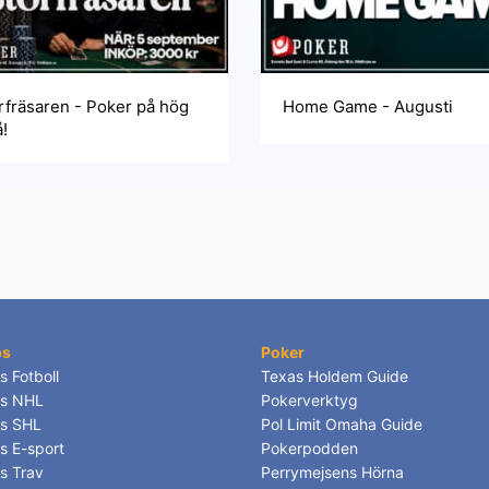
rfräsaren - Poker på hög
Home Game - Augusti
å!
ps
Poker
s Fotboll
Texas Holdem Guide
ps NHL
Pokerverktyg
ps SHL
Pol Limit Omaha Guide
s E-sport
Pokerpodden
ps Trav
Perrymejsens Hörna