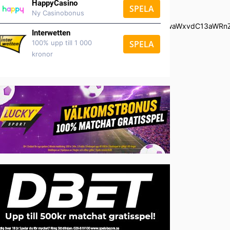
HappyCasino
SPELA
Ny Casinobonus
RSUyMCUzQ2RpdiUyMGNsYXNzJTNEJTIydHJ1c3RwaWxvdC13aWRnZ
Interwetten
100% upp till 1 000
SPELA
kronor