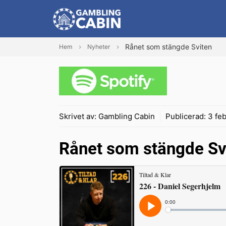
Rånet som stängde Sviten
Hem
Nyheter
Skrivet av:
Gambling Cabin
Publicerad:
3 feb
Rånet som stängde Sv