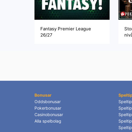
Fantasy Premier League
Sto
26/27
niv
Bonusar
Spelti
Oddsbonusar
Speltip
Pokerbonusar
Spelti
Casinobonusar
Spelti
Alla spelbolag
Speltip
Spelti