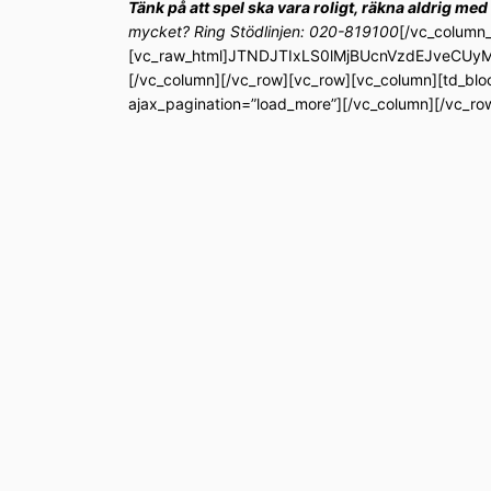
Tänk på att spel ska vara roligt, räkna aldrig med
mycket? Ring Stödlinjen: 020-819100
[/vc_column_
[vc_raw_html]JTNDJTIxLS0lMjBUcnVzdEJveC
[/vc_column][/vc_row][vc_row][vc_column][td_bloc
ajax_pagination=”load_more”][/vc_column][/vc_ro