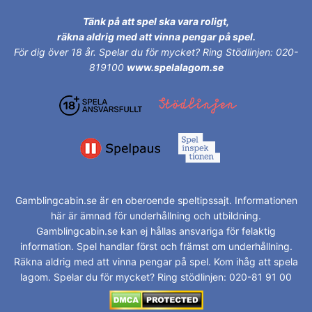
Tänk på att spel ska vara roligt,
räkna aldrig med att vinna pengar på spel.
För dig över 18 år.
Spelar du för mycket? Ring Stödlinjen: 020-
819100
www.spelalagom.se
Gamblingcabin.se är en oberoende speltipssajt. Informationen
här är ämnad för underhållning och utbildning.
Gamblingcabin.se kan ej hållas ansvariga för felaktig
information. Spel handlar först och främst om underhållning.
Räkna aldrig med att vinna pengar på spel. Kom ihåg att spela
lagom. Spelar du för mycket? Ring stödlinjen: 020-81 91 00