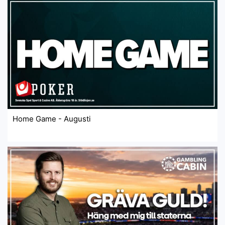
Home Game - Augusti