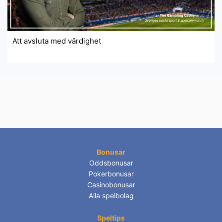
Att avsluta med värdighet
Bonusar
Oddsbonusar
Pokerbonusar
Casinobonusar
Alla spelbolag
Speltips