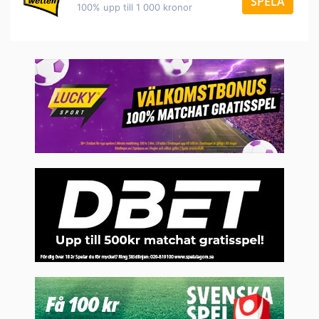
SPELA
100% upp till 1 000 kronor