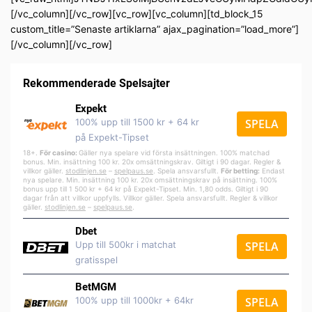
[/vc_column][/vc_row][vc_row][vc_column][td_block_15
custom_title=”Senaste artiklarna” ajax_pagination=”load_more”]
[/vc_column][/vc_row]
Rekommenderade Spelsajter
Expekt
100% upp till 1500 kr + 64 kr
SPELA
på Expekt-Tipset
18+.
För casino:
Gäller nya spelare vid första insättningen. 100% matchad
bonus. Min. insättning 100 kr. 20x omsättningskrav. Giltigt i 90 dagar. Regler &
villkor gäller.
stodlinjen.se
–
spelpa
us.se
. Spela ansvarsfullt.
För betting:
Endast
nya spelare. Min. insättning 100 kr. 20x omsättningskrav på insättning. 100%
bonus upp till 1 500 kr + 64 kr på Expekt-Tipset. Min. 1,80 odds. Giltigt i 90
dagar från att villkor uppfylls. Villkor gäller. Spela ansvarsfullt. Regler & villkor
gäller.
stodlinjen.se
–
spelpaus.se
.
Dbet
Upp till 500kr i matchat
SPELA
gratisspel
BetMGM
100% upp till 1000kr + 64kr
SPELA