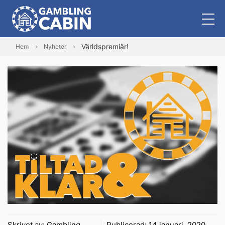
Världspremiär!
Hem
Nyheter
Skrivet av:
Gambling
Publicerad:
14 januari, 2020