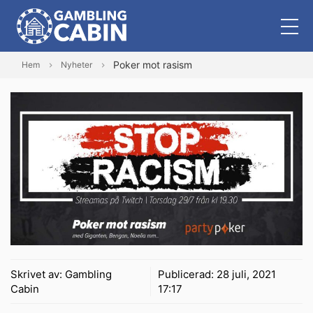
Poker mot rasism
Hem
Nyheter
Skrivet av:
Gambling
Publicerad:
28 juli, 2021
Cabin
17:17