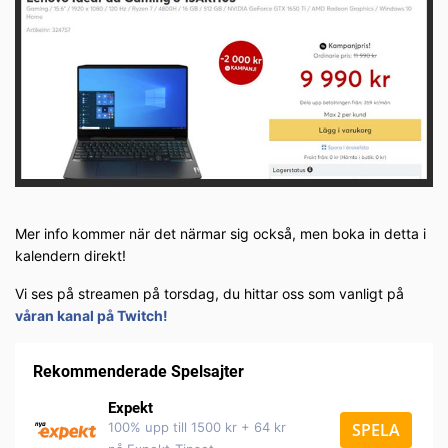
Mer info kommer när det närmar sig också, men boka in detta i
kalendern direkt!
Vi ses på streamen på torsdag, du hittar oss som vanligt på
våran kanal på Twitch!
Rekommenderade Spelsajter
Expekt
100% upp till 1500 kr + 64 kr
SPELA