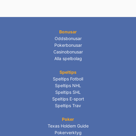
Bonusar
Oddsbonusar
Pokerbonusar
Casinobonusar
Alla spelbolag
Speltips
Speltips Fotboll
Speltips NHL
Speltips SHL
Speltips E-sport
Speltips Trav
Poker
Texas Holdem Guide
Pokerverktyg