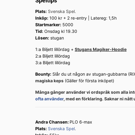
Speltips
Plats:
Svenska Spel
.
Inköp:
100 kr + 2 re-entry | Latereg: 1,5h
Startmarker:
5000
Tid:
Onsdag kl 19.30
Lösen:
stugan
1:a Biljett lillördag +
Stugans Magiker-Hoodie
2:a Biljett lillördag
3:a Biljett lillördag
Bounty:
Slår du ut någon av stugan-gubbarna (RIX
magiska keps
(Gäller för första inköpet)
Många gånger använder vi ordspråk som alla inte
ofta använder
, med en förklaring. Saknar ni nått u
Andra Chansen:
PLO 6-max
Plats:
Svenska Spel
.