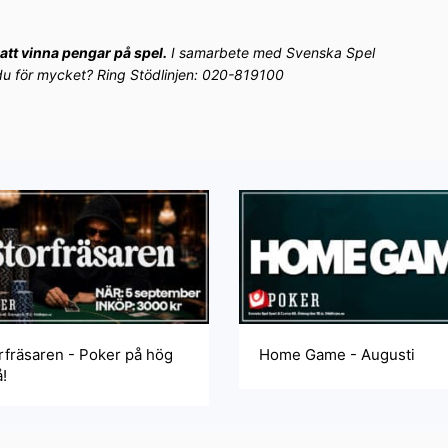
 att vinna pengar på spel.
I samarbete med Svenska Spel
 du för mycket? Ring Stödlinjen: 020-819100
rfräsaren - Poker på hög
Home Game - Augusti
å!