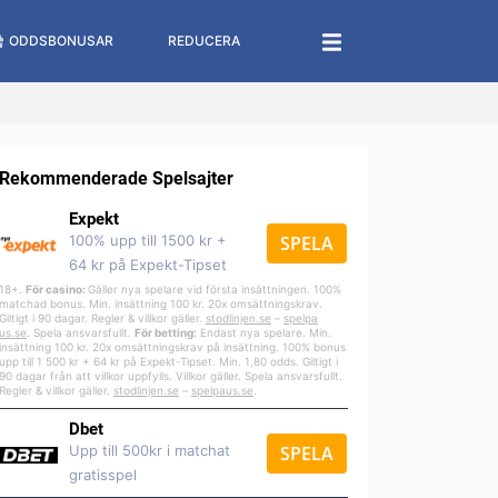
ODDSBONUSAR
REDUCERA
Rekommenderade Spelsajter
Expekt
100% upp till 1500 kr +
SPELA
64 kr på Expekt-Tipset
18+.
För casino:
Gäller nya spelare vid första insättningen. 100%
matchad bonus. Min. insättning 100 kr. 20x omsättningskrav.
Giltigt i 90 dagar. Regler & villkor gäller.
stodlinjen.se
–
spelpa
us.se
. Spela ansvarsfullt.
För betting:
Endast nya spelare. Min.
insättning 100 kr. 20x omsättningskrav på insättning. 100% bonus
upp till 1 500 kr + 64 kr på Expekt-Tipset. Min. 1,80 odds. Giltigt i
90 dagar från att villkor uppfylls. Villkor gäller. Spela ansvarsfullt.
Regler & villkor gäller.
stodlinjen.se
–
spelpaus.se
.
Dbet
Upp till 500kr i matchat
SPELA
gratisspel