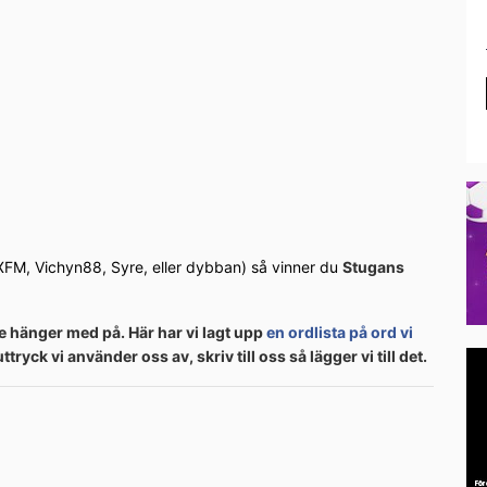
FM, Vichyn88, Syre, eller dybban) så vinner du
Stugans
 hänger med på. Här har vi lagt upp
en ordlista på ord vi
ttryck vi använder oss av, skriv till oss så lägger vi till det.