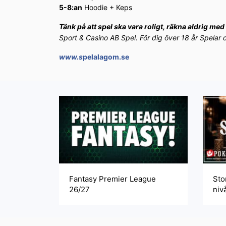
5-8:an
Hoodie + Keps
Tänk på att spel ska vara roligt, räkna aldrig med
Sport & Casino AB Spel. För dig över 18 år Spelar
www.s
pelalagom.se
Fantasy Premier League
Sto
26/27
niv