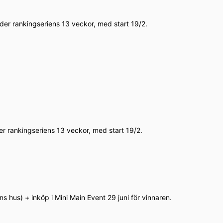
er rankingseriens 13 veckor, med start 19/2.
r rankingseriens 13 veckor, med start 19/2.
s hus) + inköp i Mini Main Event 29 juni för vinnaren.