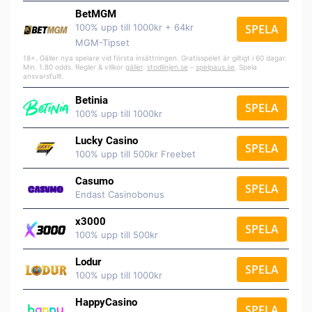
BetMGM
100% upp till 1000kr + 64kr
SPELA
MGM-Tipset
18+. Gäller nya spelare vid första insättningen. Gratisspelet är giltigt i 60 dagar.
Min. 1.80 odds. Regler & villkor
gäller
.
stodlinjen.se
–
spelpaus.se
. Spela
ansvarsfullt.
Betinia
SPELA
100% upp till 1000kr
Lucky Casino
SPELA
100% upp till 500kr Freebet
Casumo
SPELA
Endast Casinobonus
x3000
SPELA
100% upp till 500kr
Lodur
SPELA
100% upp till 1000kr
HappyCasino
SPELA