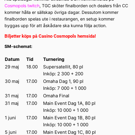
Cosmopols twitch
, TGC sköter finalborden och dealers från CC
kommer hålla er sällskap övriga dagar. Dessutom kommer
finalborden spelas ute i restaurangen, en setup kommer
byggas upp för att åskådare ska kunna följa action.
Biljetter köps på Casino Cosmopols hemsida!
SM-schemat:
Datum
Tid
Turnering
29 maj
18.00
Supersatellit, 80 pl
Inköp: 2 300 + 200
30 maj
17.00
Omaha Dag 1, 90 pl
Inköp: 7 000 + 1 000
31 maj
17.00
Omaha Final
31 maj
17.00
Main Event Dag 1A, 80 pl
Inköp: 10 000 + 1 000
1 juni
17.00
Main Event Dag 1B, 80 pl
Inköp: 10 000 + 1 000
5 juni
17.00
Main Event Dag 1C, 80 pl