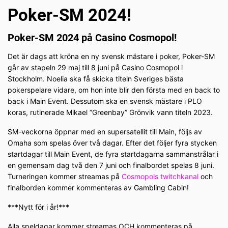
Poker-SM 2024!
Poker-SM 2024 på Casino Cosmopol!
Det är dags att kröna en ny svensk mästare i poker, Poker-SM
går av stapeln 29 maj till 8 juni på Casino Cosmopol i
Stockholm. Noelia ska få skicka titeln Sveriges bästa
pokerspelare vidare, om hon inte blir den första med en back to
back i Main Event. Dessutom ska en svensk mästare i PLO
koras, rutinerade Mikael ”Greenbay” Grönvik vann titeln 2023.
SM-veckorna öppnar med en supersatellit till Main, följs av
Omaha som spelas över två dagar. Efter det följer fyra stycken
startdagar till Main Event, de fyra startdagarna sammanstrålar i
en gemensam dag två den 7 juni och finalbordet spelas 8 juni.
Turneringen kommer streamas på
Cosmopols twitchkanal
och
finalborden kommer kommenteras av Gambling Cabin!
***Nytt för i år!***
Alla speldagar kommer streamas OCH kommenteras på