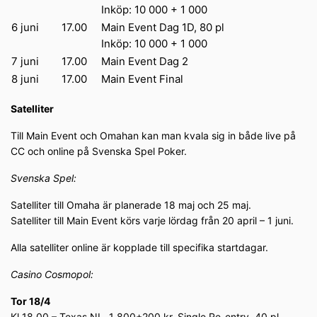
Inköp: 10 000 + 1 000
6 juni
17.00
Main Event Dag 1D, 80 pl
Inköp: 10 000 + 1 000
7 juni
17.00
Main Event Dag 2
8 juni
17.00
Main Event Final
Satelliter
Till Main Event och Omahan kan man kvala sig in både live på
CC och online på
Svenska Spel Poker.
Svenska Spel:
Satelliter till Omaha är planerade 18 maj och 25 maj.
Satelliter till Main Event körs varje lördag från 20 april – 1 juni.
Alla satelliter online är kopplade till specifika startdagar.
Casino Cosmopol:
Tor 18/4
Kl 18.00 – Texas NL, 1 800+200 kr, Single Re-entry, 40 pl