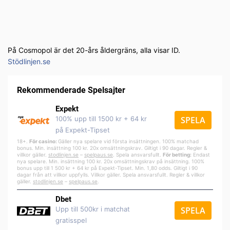
På Cosmopol är det 20-års åldergräns, alla visar ID.
Stödlinjen.se
Rekommenderade Spelsajter
Expekt
100% upp till 1500 kr + 64 kr
SPELA
på Expekt-Tipset
18+.
För casino:
Gäller nya spelare vid första insättningen. 100% matchad
bonus. Min. insättning 100 kr. 20x omsättningskrav. Giltigt i 90 dagar. Regler &
villkor gäller.
stodlinjen.se
–
spelpa
us.se
. Spela ansvarsfullt.
För betting:
Endast
nya spelare. Min. insättning 100 kr. 20x omsättningskrav på insättning. 100%
bonus upp till 1 500 kr + 64 kr på Expekt-Tipset. Min. 1,80 odds. Giltigt i 90
dagar från att villkor uppfylls. Villkor gäller. Spela ansvarsfullt. Regler & villkor
gäller.
stodlinjen.se
–
spelpaus.se
.
Dbet
Upp till 500kr i matchat
SPELA
gratisspel