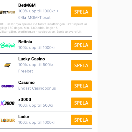
BetMGM
100% upp till 1000kr +
SPELA
64kr MGM-Tipset
18+. Gäller nya spelare vid första insättningen. Gratisspelet är
giltigt i 60 dagar. Min. 1.80 odds. Regler &
villkor
gäller
.
stodlinjen.se
–
spelpaus.se
. Spela ansvarsfullt.
Betinia
SPELA
100% upp till 1000kr
Lucky Casino
100% upp till 500kr
SPELA
Freebet
Casumo
SPELA
Endast Casinobonus
x3000
SPELA
100% upp till 500kr
Lodur
SPELA
100% upp till 1000kr