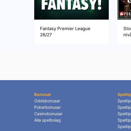
Fantasy Premier League
Sto
26/27
niv
Bonusar
Spelti
Oddsbonusar
Speltip
Pokerbonusar
Spelti
Casinobonusar
Spelti
Alla spelbolag
Speltip
Spelti