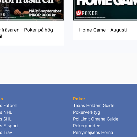
rfräsaren - Poker på hög
Home Game - Augusti
å!
ps
Poker
s Fotboll
Texas Holdem Guide
ps NHL
Pokerverktyg
ps SHL
Pol Limit Omaha Guide
s E-sport
Pokerpodden
ps Trav
Perrymejsens Hörna