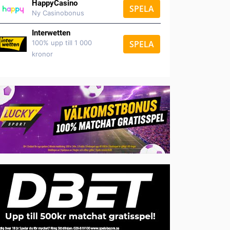
HappyCasino
SPELA
Ny Casinobonus
Interwetten
100% upp till 1 000
SPELA
kronor