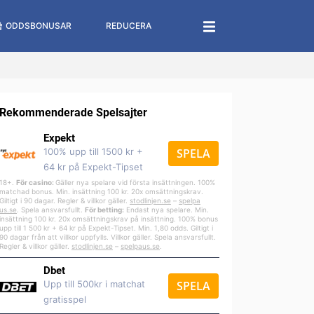
ODDSBONUSAR
REDUCERA
Rekommenderade Spelsajter
Expekt
100% upp till 1500 kr +
SPELA
64 kr på Expekt-Tipset
18+.
För casino:
Gäller nya spelare vid första insättningen. 100%
matchad bonus. Min. insättning 100 kr. 20x omsättningskrav.
Giltigt i 90 dagar. Regler & villkor gäller.
stodlinjen.se
–
spelpa
us.se
. Spela ansvarsfullt.
För betting:
Endast nya spelare. Min.
insättning 100 kr. 20x omsättningskrav på insättning. 100% bonus
upp till 1 500 kr + 64 kr på Expekt-Tipset. Min. 1,80 odds. Giltigt i
90 dagar från att villkor uppfylls. Villkor gäller. Spela ansvarsfullt.
Regler & villkor gäller.
stodlinjen.se
–
spelpaus.se
.
Dbet
Upp till 500kr i matchat
SPELA
gratisspel