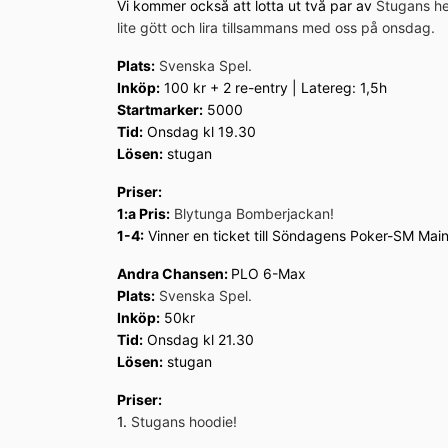
Vi kommer också att lotta ut två par av
Stugans he
lite gött och lira tillsammans med oss på onsdag.
Plats:
Svenska Spel.
Inköp:
100 kr + 2 re-entry | Latereg: 1,5h
Startmarker:
5000
Tid:
Onsdag kl 19.30
Lösen:
stugan
Priser:
1:a Pris:
Blytunga Bomberjackan!
1-4:
Vinner en ticket till Söndagens Poker-SM Mai
Andra Chansen:
PLO 6-Max
Plats:
Svenska Spel.
Inköp:
50kr
Tid:
Onsdag kl 21.30
Lösen:
stugan
Priser:
1.
Stugans hoodie!