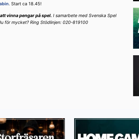
abin
. Start ca 18.45!
 att vinna pengar på spel.
I samarbete med Svenska Spel
 du för mycket? Ring Stödlinjen: 020-819100